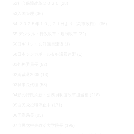
52社会保障改革２０２５
(28)
53入国管理
(36)
54 ２０２５年１０月２１日より（高市政権）
(66)
55 デジタル・行政改革・規制改革
(22)
56日ギリシャ友好議員連盟
(1)
58日本シンガポール友好議員連盟
(1)
01外務委員長
(52)
02総裁選2009
(13)
03幹事長代理
(58)
04影の行政刷新・公務員制度改革担当相
(218)
05自民党役職停止中
(171)
06国際局長
(83)
07自民党中央政治大学院長
(195)