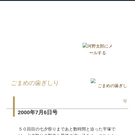
衆議院議員 河野太郎公式サイト
【Kono Taro Official Website】
ホーム
プロフィール
主な実績
Home
Profile
Track Record
ブログ
国政報告紙
Blog
Report
HOME
»
ごまめの歯ぎしり
»
ごまめの歯ぎしり
2000年7月6日号
５０回目の七夕祭りまであと数時間と迫った平塚で