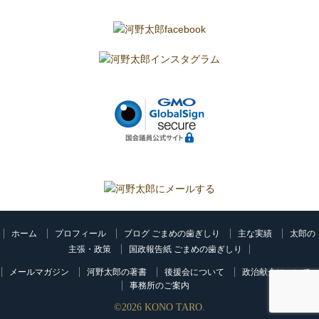
ホーム
プロフィール
ブログ ごまめの歯ぎしり
主な実績
太郎の
主張・政策
国政報告紙 ごまめの歯ぎしり
メールマガジン
河野太郎の著書
後援会について
政治献金について
事務所のご案内
©
2026
KONO TARO.