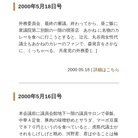
2000年5月18日号
外務委員会、最終の審議。終わってから、昼ご飯に
衆議院第二別館の一階の喫茶店 あかね に名物のカ
レーを食べに行こうとすると、辻元、丸谷両女性代
議士もあかねのカレーのファンで、森発言をさかな
に、くっちゃべる。 共産党の外務委 […]
2000.05.18 |
詳細はこちら
2000年5月16日号
本会議前に議員会館地下一階の議員サロンで昼飯。
中華Ａ定食、豚肉の味噌炒めとサラダ、マーボ豆腐
で８７０円というのを食べていると、虎島代議士が
それをしげしげと眺め、河野君、君はやることは極