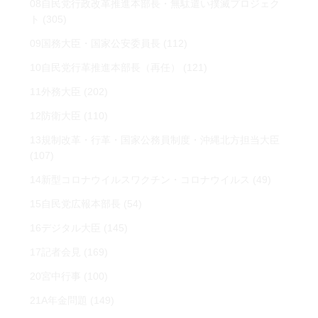
08自民党行政改革推進本部長・無駄遣い撲滅プロジェク
ト
(305)
09国務大臣・国家公安委員長
(112)
10自民党行革推進本部長（再任）
(121)
11外務大臣
(202)
12防衛大臣
(110)
13規制改革・行革・国家公務員制度・沖縄北方担当大臣
(107)
14新型コロナウイルスワクチン・コロナウイルス
(49)
15自民党広報本部長
(54)
16デジタル大臣
(145)
17記者会見
(169)
20宮中行事
(100)
21A年金問題
(149)