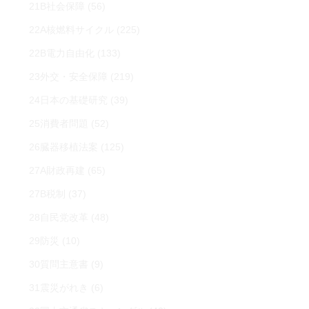
21B社会保障
(56)
22A核燃料サイクル
(225)
22B電力自由化
(133)
23外交・安全保障
(219)
24日本の基礎研究
(39)
25消費者問題
(52)
26臓器移植法案
(125)
27A財政再建
(65)
27B税制
(37)
28自民党改革
(48)
29防災
(10)
30質問主意書
(9)
31震災がれき
(6)