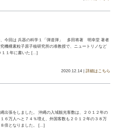
、今回は 兵器の科学１「弾道弾」 多田将著 明幸堂 著者
研究機構素粒子原子核研究所の准教授で、ニュートリノなど
１１年に書いた […]
2020.12.14 |
詳細はこちら
縄出張をしました。 沖縄の入域観光客数は、２０１２年の
０１６万人へと７４％増え、外国客数も２０１２年の３８万
倍となりました。 […]