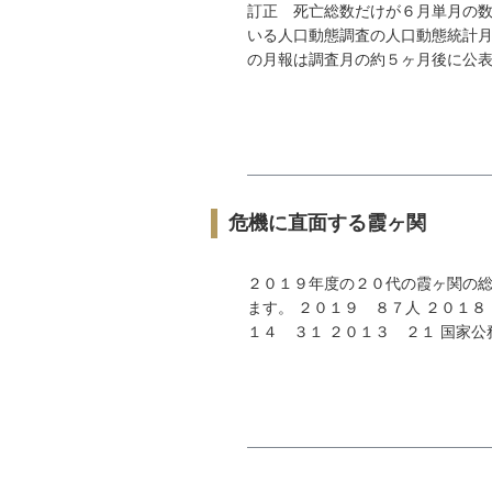
訂正 死亡総数だけが６月単月の
いる人口動態調査の人口動態統計月
の月報は調査月の約５ヶ月後に公表さ
危機に直面する霞ヶ関
２０１９年度の２０代の霞ヶ関の
ます。 ２０１９ ８７人 ２０１８
１４ ３１ ２０１３ ２１ 国家公務