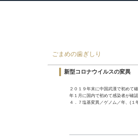
衆議院議員 河野太郎公式サイト
【Kono Taro Official Website】
HOME
»
ごまめの歯ぎしり
»
ごまめの歯ぎしり
新型コロナウイルスの変異
２０１９年末に中国武漢で初めて確認
年１月に国内で初めて感染者が確認
４．７塩基変異／ゲノム／年、(１年