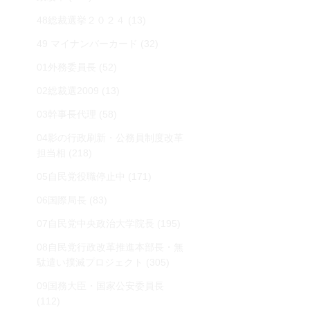
48総裁選挙２０２４
(13)
49 マイナンバーカード
(32)
01外務委員長
(52)
02総裁選2009
(13)
03幹事長代理
(58)
04影の行政刷新・公務員制度改革
担当相
(218)
05自民党役職停止中
(171)
06国際局長
(83)
07自民党中央政治大学院長
(195)
08自民党行政改革推進本部長・無
駄遣い撲滅プロジェクト
(305)
09国務大臣・国家公安委員長
(112)