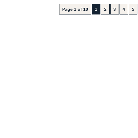
Page 1 of 10
1
2
3
4
5