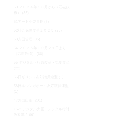
50 ２０２４年１０月から（石破政
権）
(85)
51アート小委員長
(3)
52社会保障改革２０２５
(28)
53入国管理
(36)
54 ２０２５年１０月２１日より
（高市政権）
(66)
55 デジタル・行政改革・規制改革
(22)
56日ギリシャ友好議員連盟
(1)
58日本シンガポール友好議員連盟
(1)
47外国出張
(201)
16-2 デジタル大臣・デジタル行財
政改革
(169)