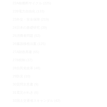
22A核燃料サイクル
(225)
22B電力自由化
(133)
23外交・安全保障
(219)
24日本の基礎研究
(39)
25消費者問題
(52)
26臓器移植法案
(125)
27A財政再建
(65)
27B税制
(37)
28自民党改革
(48)
29防災
(10)
30質問主意書
(9)
31震災がれき
(6)
32国土交通省スキャンダル
(42)