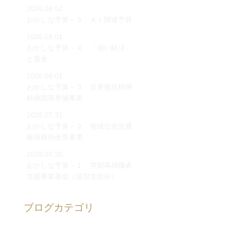
2026.08.02
おかしな予算－５ ＡＩ関連予算
2026.08.01
おかしな予算－４ 「強い経済」
と基金
2026.08.01
おかしな予算－３ 災害拠点精神
科病院等整備事業
2026.07.31
おかしな予算－２ 地域公共交通
確保維持改善事業
2026.07.30
おかしな予算－１ 早期再就職者
支援事業基金（追加支給分）
ブログカテゴリ