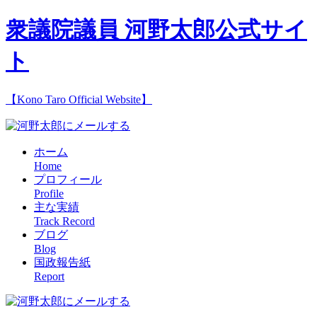
衆議院議員 河野太郎公式サイ
ト
【Kono Taro Official Website】
ホーム
Home
プロフィール
Profile
主な実績
Track Record
ブログ
Blog
国政報告紙
Report