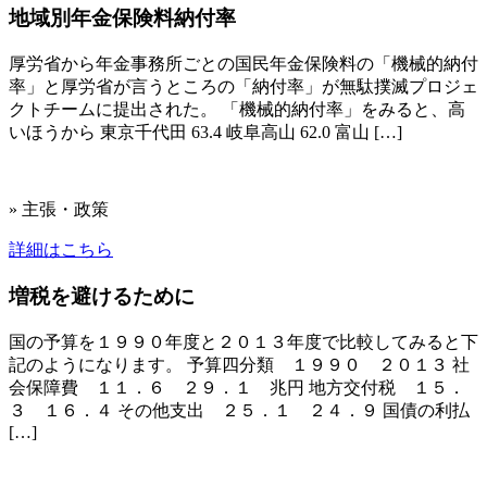
地域別年金保険料納付率
厚労省から年金事務所ごとの国民年金保険料の「機械的納付
率」と厚労省が言うところの「納付率」が無駄撲滅プロジェ
クトチームに提出された。 「機械的納付率」をみると、高
いほうから 東京千代田 63.4 岐阜高山 62.0 富山 […]
» 主張・政策
詳細はこちら
増税を避けるために
国の予算を１９９０年度と２０１３年度で比較してみると下
記のようになります。 予算四分類 １９９０ ２０１３ 社
会保障費 １１．６ ２９．１ 兆円 地方交付税 １５．
３ １６．４ その他支出 ２５．１ ２４．９ 国債の利払
[…]