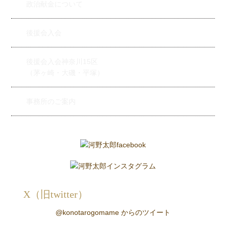
政治献金について
後援会入会
後援会入会神奈川15区
（茅ヶ崎・大磯・平塚）
事務所のご案内
X（旧twitter）
@konotarogomame からのツイート