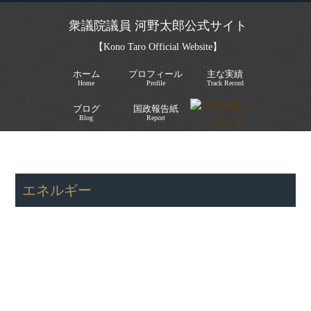
衆議院議員 河野太郎公式サイト
【Kono Taro Official Website】
ホーム
プロフィール
主な実績
Home
Profile
Track Record
ブログ
国政報告紙
Blog
Report
HOME
»
主張・政策
»
エネルギー
»
エネルギー