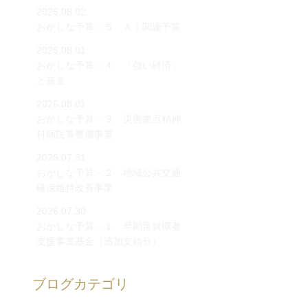
2026.08.02
おかしな予算－５ ＡＩ関連予算
2026.08.01
おかしな予算－４ 「強い経済」
と基金
2026.08.01
おかしな予算－３ 災害拠点精神
科病院等整備事業
2026.07.31
おかしな予算－２ 地域公共交通
確保維持改善事業
2026.07.30
おかしな予算－１ 早期再就職者
支援事業基金（追加支給分）
ブログカテゴリ