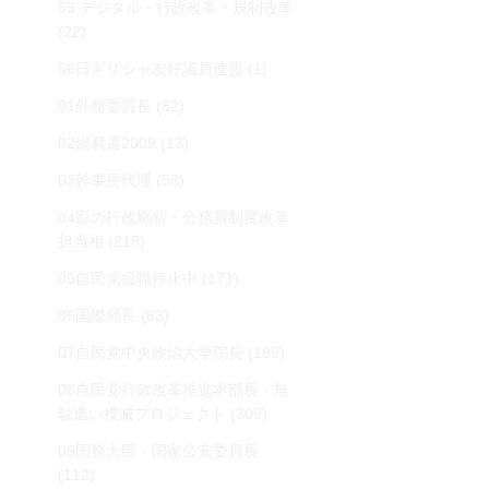
55 デジタル・行政改革・規制改革
(22)
56日ギリシャ友好議員連盟
(1)
01外務委員長
(52)
02総裁選2009
(13)
03幹事長代理
(58)
04影の行政刷新・公務員制度改革
担当相
(218)
05自民党役職停止中
(171)
06国際局長
(83)
07自民党中央政治大学院長
(195)
08自民党行政改革推進本部長・無
駄遣い撲滅プロジェクト
(305)
09国務大臣・国家公安委員長
(112)