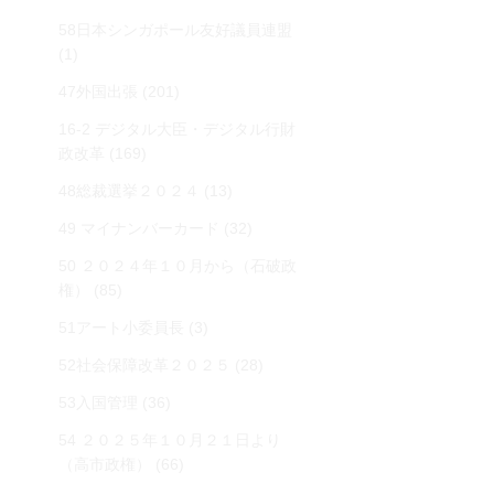
58日本シンガポール友好議員連盟
(1)
47外国出張
(201)
16-2 デジタル大臣・デジタル行財
政改革
(169)
48総裁選挙２０２４
(13)
49 マイナンバーカード
(32)
50 ２０２４年１０月から（石破政
権）
(85)
51アート小委員長
(3)
52社会保障改革２０２５
(28)
53入国管理
(36)
54 ２０２５年１０月２１日より
（高市政権）
(66)