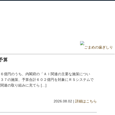
ホーム
プロフィール
主な実績
ブロ
Home
Profile
Track Record
Blog
予算
７６億円のうち、内閣府の「ＡＩ関連の主要な施策につい
た３７の施策、予算合計６０２億円を対象にＲＳシステムで
連の取り組みに充てら […]
2026.08.02 |
詳細はこちら