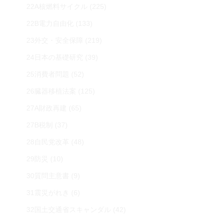
22A核燃料サイクル
(225)
22B電力自由化
(133)
23外交・安全保障
(219)
24日本の基礎研究
(39)
25消費者問題
(52)
26臓器移植法案
(125)
27A財政再建
(65)
27B税制
(37)
28自民党改革
(48)
29防災
(10)
30質問主意書
(9)
31震災がれき
(6)
32国土交通省スキャンダル
(42)