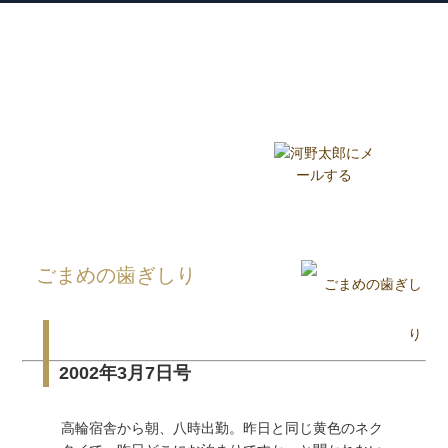
衆議院議員 河野太郎公式サイト
【Kono Taro Official Website】
ホーム
プロフィール
主な実績
Home
Profile
Track Record
ブログ
国政報告紙
Blog
Report
HOME
»
ごまめの歯ぎしり
»
ごまめの歯ぎしり
2002年3月7日号
高輪宿舎から朝、八時出勤。昨日と同じ黄色のネク