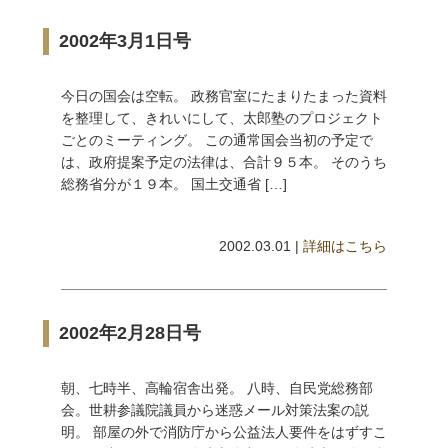
2002年3月1日号
今日の国会は空転。 政務官室にたまりたまった資料
を整理して、きれいにして、太郎塾のプロジェクト
ごとのミーティング。 この通常国会当初の予定で
は、政府提案予定の法律は、合計９５本。 そのうち
総務省分が１９本。 国土交通省 […]
2002.03.01 |
詳細はこちら
2002年2月28日号
朝、七時半、高輪宿舎出発。 八時、自民党総務部
会。世耕参議院議員から迷惑メール対策法案の説
明。 部屋の外で消防庁から公益法人要件をはずすこ