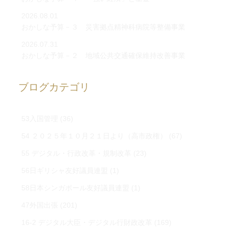
2026.08.01
おかしな予算－３ 災害拠点精神科病院等整備事業
2026.07.31
おかしな予算－２ 地域公共交通確保維持改善事業
ブログカテゴリ
53入国管理
(36)
54 ２０２５年１０月２１日より（高市政権）
(67)
55 デジタル・行政改革・規制改革
(23)
56日ギリシャ友好議員連盟
(1)
58日本シンガポール友好議員連盟
(1)
47外国出張
(201)
16-2 デジタル大臣・デジタル行財政改革
(169)