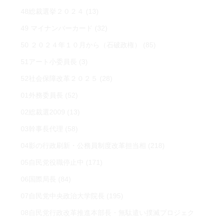
48総裁選挙２０２４
(13)
49 マイナンバーカード
(32)
50 ２０２４年１０月から（石破政権）
(85)
51アート小委員長
(3)
52社会保障改革２０２５
(28)
01外務委員長
(52)
02総裁選2009
(13)
03幹事長代理
(58)
04影の行政刷新・公務員制度改革担当相
(218)
05自民党役職停止中
(171)
06国際局長
(84)
07自民党中央政治大学院長
(195)
08自民党行政改革推進本部長・無駄遣い撲滅プロジェク