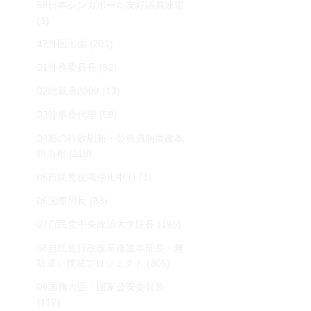
58日本シンガポール友好議員連盟
(1)
47外国出張
(201)
01外務委員長
(52)
02総裁選2009
(13)
03幹事長代理
(58)
04影の行政刷新・公務員制度改革
担当相
(218)
05自民党役職停止中
(171)
06国際局長
(83)
07自民党中央政治大学院長
(195)
08自民党行政改革推進本部長・無
駄遣い撲滅プロジェクト
(305)
09国務大臣・国家公安委員長
(112)