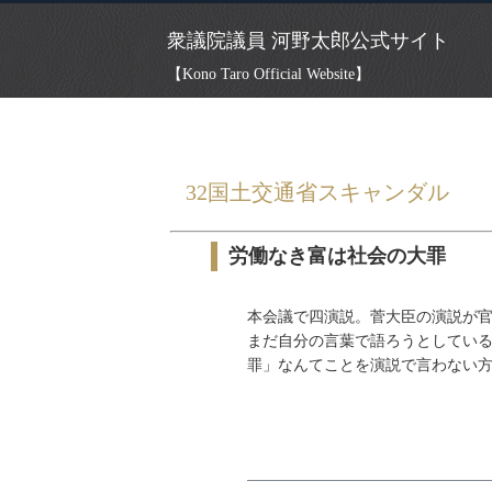
衆議院議員 河野太郎公式サイト
【Kono Taro Official Website】
HOME
»
ごまめの歯ぎしり
»
32国土交通
32国土交通省スキャンダル
労働なき富は社会の大罪
本会議で四演説。菅大臣の演説が
まだ自分の言葉で語ろうとしてい
罪」なんてことを演説で言わない方が