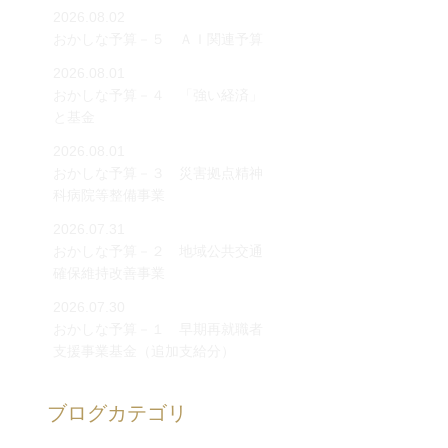
2026.08.02
おかしな予算－５ ＡＩ関連予算
2026.08.01
おかしな予算－４ 「強い経済」
と基金
2026.08.01
おかしな予算－３ 災害拠点精神
科病院等整備事業
2026.07.31
おかしな予算－２ 地域公共交通
確保維持改善事業
2026.07.30
おかしな予算－１ 早期再就職者
支援事業基金（追加支給分）
ブログカテゴリ