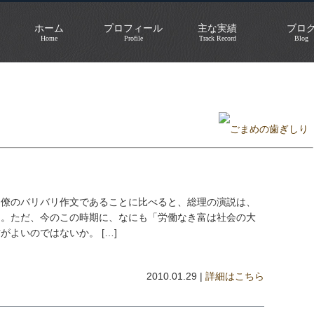
ホーム
プロフィール
主な実績
ブロ
Home
Profile
Track Record
Blog
省スキャンダル
»
官僚のバリバリ作文であることに比べると、総理の演説は、
る。ただ、今のこの時期に、なにも「労働なき富は社会の大
よいのではないか。 […]
2010.01.29 |
詳細はこちら