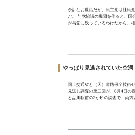
余計なお世話だが、民主党は社民
だ。 与党協議の機関を作ると、国
が与党に残っているわけだから、権力
やっぱり見逃されていた空洞
国土交通省と（天）道路保全技術
見逃し調査の第二回が、8月4日の夜
と品川駅前の2か所の調査で、両方と