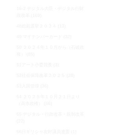
16-2 デジタル大臣・デジタル行財
政改革
(169)
48総裁選挙２０２４
(13)
49 マイナンバーカード
(32)
50 ２０２４年１０月から（石破政
権）
(85)
51アート小委員長
(3)
52社会保障改革２０２５
(28)
53入国管理
(36)
54 ２０２５年１０月２１日より
（高市政権）
(66)
55 デジタル・行政改革・規制改革
(22)
56日ギリシャ友好議員連盟
(1)