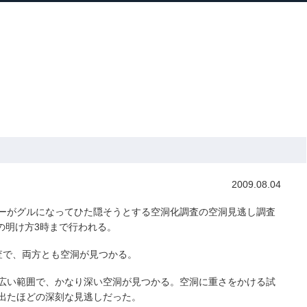
ホーム
プロフィール
主な実績
ブロ
Home
Profile
Track Record
Blog
省スキャンダル
» やっぱり見逃されていた空洞
2009.08.04
ーがグルになってひた隠そうとする空洞化調査の空洞見逃し調査
日の明け方3時まで行われる。
査で、両方とも空洞が見つかる。
広い範囲で、かなり深い空洞が見つかる。空洞に重さをかける試
出たほどの深刻な見逃しだった。