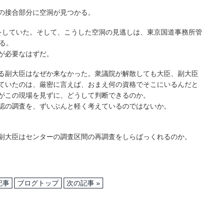
の接合部分に空洞が見つかる。
をしていた。そして、こうした空洞の見逃しは、東京国道事務所管
る。
が必要なはずだ。
る副大臣はなぜか来なかった。衆議院が解散しても大臣、副大臣
ていたのは、厳密に言えば、おまえ何の資格でそこにいるんだと
がこの現場を見ずに、どうして判断できるのか。
認の調査を、ずいぶんと軽く考えているのではないか。
副大臣はセンターの調査区間の再調査をしらばっくれるのか。
記事
ブログトップ
次の記事 »