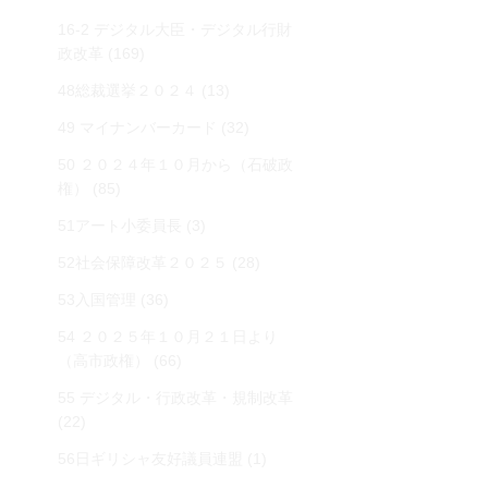
16-2 デジタル大臣・デジタル行財
政改革
(169)
48総裁選挙２０２４
(13)
49 マイナンバーカード
(32)
50 ２０２４年１０月から（石破政
権）
(85)
51アート小委員長
(3)
52社会保障改革２０２５
(28)
53入国管理
(36)
54 ２０２５年１０月２１日より
（高市政権）
(66)
55 デジタル・行政改革・規制改革
(22)
56日ギリシャ友好議員連盟
(1)