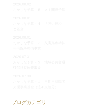
2026.08.02
おかしな予算－５ ＡＩ関連予算
2026.08.01
おかしな予算－４ 「強い経済」
と基金
2026.08.01
おかしな予算－３ 災害拠点精神
科病院等整備事業
2026.07.31
おかしな予算－２ 地域公共交通
確保維持改善事業
2026.07.30
おかしな予算－１ 早期再就職者
支援事業基金（追加支給分）
ブログカテゴリ