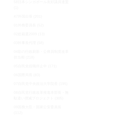
58日本シンガポール友好議員連盟
(1)
47外国出張
(201)
01外務委員長
(52)
02総裁選2009
(13)
03幹事長代理
(58)
04影の行政刷新・公務員制度改革
担当相
(218)
05自民党役職停止中
(171)
06国際局長
(83)
07自民党中央政治大学院長
(195)
08自民党行政改革推進本部長・無
駄遣い撲滅プロジェクト
(305)
09国務大臣・国家公安委員長
(112)