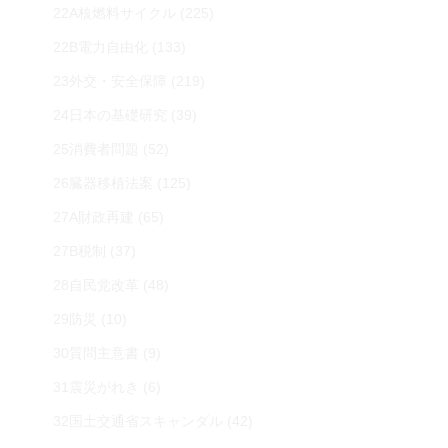
22A核燃料サイクル
(225)
22B電力自由化
(133)
23外交・安全保障
(219)
24日本の基礎研究
(39)
25消費者問題
(52)
26臓器移植法案
(125)
27A財政再建
(65)
27B税制
(37)
28自民党改革
(48)
29防災
(10)
30質問主意書
(9)
31震災がれき
(6)
32国土交通省スキャンダル
(42)