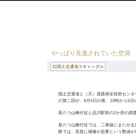
衆議院議員 河野太郎公式サイト
【Kono Taro Official Website】
HOME
»
ごまめの歯ぎしり
»
32国土交通
やっぱり見逃されていた空洞
32国土交通省スキャンダル
国土交通省と（天）道路保全技術センタ
の第二回が、8月4日の夜、10時から5
新八つ山橋付近と品川駅前の2か所の調
新八つ山橋付近では、二車線にまたがる
験では、至急に補修が必要という数値が