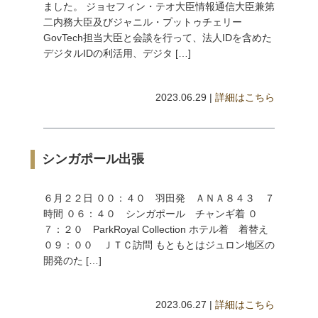
ました。 ジョセフィン・テオ大臣情報通信大臣兼第
二内務大臣及びジャニル・プットゥチェリー
GovTech担当大臣と会談を行って、法人IDを含めた
デジタルIDの利活用、デジタ […]
2023.06.29 |
詳細はこちら
シンガポール出張
６月２２日 ００：４０ 羽田発 ＡＮＡ８４３ ７
時間 ０６：４０ シンガポール チャンギ着 ０
７：２０ ParkRoyal Collection ホテル着 着替え
０９：００ ＪＴＣ訪問 もともとはジュロン地区の
開発のた […]
2023.06.27 |
詳細はこちら