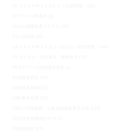
50 ２０２４年１０月から（石破政権）
(85)
51アート小委員長
(3)
52社会保障改革２０２５
(28)
53入国管理
(36)
54 ２０２５年１０月２１日より（高市政権）
(66)
55 デジタル・行政改革・規制改革
(22)
56日ギリシャ友好議員連盟
(1)
01外務委員長
(52)
02総裁選2009
(13)
03幹事長代理
(58)
04影の行政刷新・公務員制度改革担当相
(218)
05自民党役職停止中
(171)
06国際局長
(83)