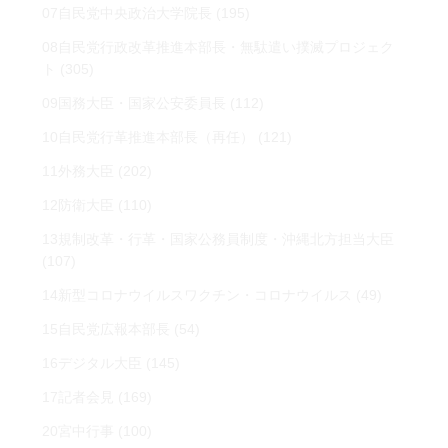
07自民党中央政治大学院長
(195)
08自民党行政改革推進本部長・無駄遣い撲滅プロジェク
ト
(305)
09国務大臣・国家公安委員長
(112)
10自民党行革推進本部長（再任）
(121)
11外務大臣
(202)
12防衛大臣
(110)
13規制改革・行革・国家公務員制度・沖縄北方担当大臣
(107)
14新型コロナウイルスワクチン・コロナウイルス
(49)
15自民党広報本部長
(54)
16デジタル大臣
(145)
17記者会見
(169)
20宮中行事
(100)