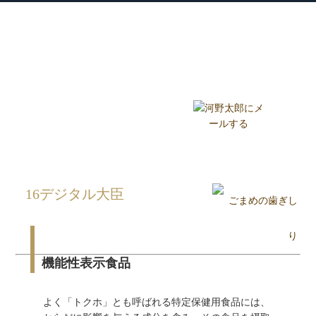
衆議院議員 河野太郎公式サイト
【Kono Taro Official Website】
ホーム
プロフィール
主な実績
Home
Profile
Track Record
ブログ
国政報告紙
Blog
Report
HOME
»
ごまめの歯ぎしり
»
16デジタル大臣
»
16デジタル大臣
機能性表示食品
よく「トクホ」とも呼ばれる特定保健用食品には、