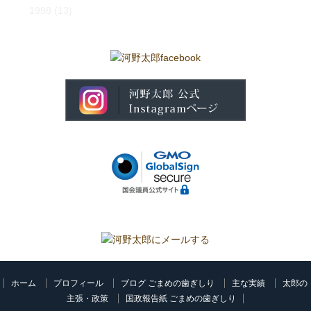
1998
(13)
ホーム
プロフィール
ブログ ごまめの歯ぎしり
主な実績
太郎の
主張・政策
国政報告紙 ごまめの歯ぎしり