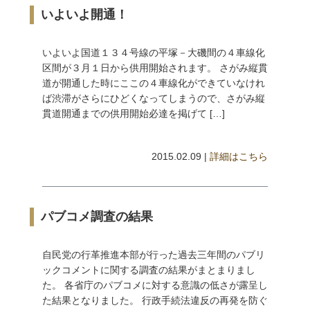
いよいよ開通！
いよいよ国道１３４号線の平塚－大磯間の４車線化
区間が３月１日から供用開始されます。 さがみ縦貫
道が開通した時にここの４車線化ができていなけれ
ば渋滞がさらにひどくなってしまうので、さがみ縦
貫道開通までの供用開始必達を掲げて […]
2015.02.09 |
詳細はこちら
パブコメ調査の結果
自民党の行革推進本部が行った過去三年間のパブリ
ックコメントに関する調査の結果がまとまりまし
た。 各省庁のパブコメに対する意識の低さが露呈し
た結果となりました。 行政手続法違反の再発を防ぐ