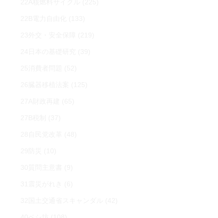
22A核燃料サイクル
(225)
22B電力自由化
(133)
23外交・安全保障
(219)
24日本の基礎研究
(39)
25消費者問題
(52)
26臓器移植法案
(125)
27A財政再建
(65)
27B税制
(37)
28自民党改革
(48)
29防災
(10)
30質問主意書
(9)
31震災がれき
(6)
32国土交通省スキャンダル
(42)
40ペシ坊
(108)