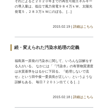
それによると２０２０年までの再生可能エネルギー
の導入量は、低位で風力発電９８４万ｋＷ、太陽光
発電５，２８３万ｋＷにのぼる。 […]
2015.02.19 |
詳細はこちら
続・変えられた汚染水処理の定義
福島第一原発の汚染水に関して、いろんな誤解をす
る人がいる。 なかには「『汚染水』の有害物質濃度
は水質基準をはるかに下回る。『処理しないで流
せ』という田中俊一委員長が正しい」というような
誤解もある。 毎日７２０トン出てくる […]
2015.02.18 |
詳細はこちら