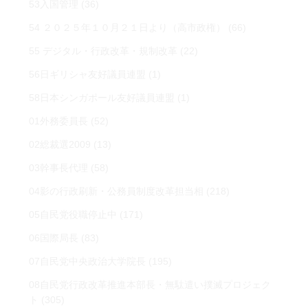
53入国管理
(36)
54 ２０２５年１０月２１日より（高市政権）
(66)
55 デジタル・行政改革・規制改革
(22)
56日ギリシャ友好議員連盟
(1)
58日本シンガポール友好議員連盟
(1)
01外務委員長
(52)
02総裁選2009
(13)
03幹事長代理
(58)
04影の行政刷新・公務員制度改革担当相
(218)
05自民党役職停止中
(171)
06国際局長
(83)
07自民党中央政治大学院長
(195)
08自民党行政改革推進本部長・無駄遣い撲滅プロジェク
ト
(305)