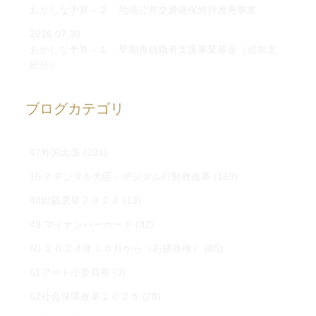
おかしな予算－２ 地域公共交通確保維持改善事業
2026.07.30
おかしな予算－１ 早期再就職者支援事業基金（追加支
給分）
ブログカテゴリ
47外国出張
(201)
16-2 デジタル大臣・デジタル行財政改革
(169)
48総裁選挙２０２４
(13)
49 マイナンバーカード
(32)
50 ２０２４年１０月から（石破政権）
(85)
51アート小委員長
(3)
52社会保障改革２０２５
(28)