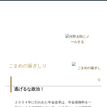
衆議院議員 河野太郎公式サイト
【Kono Taro Official Website】
ホーム
プロフィール
主な実績
Home
Profile
Track Record
ブログ
国政報告紙
Blog
Report
HOME
»
ごまめの歯ぎしり
»
ごまめの歯ぎしり
逃げるな政治！
２００４年に行われた年金改革は、年金保険料を一