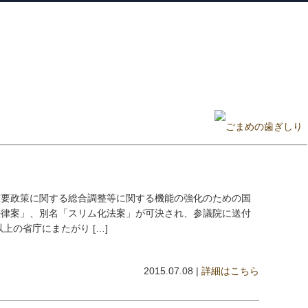
ホーム
プロフィール
主な実績
ブロ
Home
Profile
Track Record
Blog
重要政策に関する総合調整等に関する機能の強化のための国
法律案」、別名「スリム化法案」が可決され、参議院に送付
上の省庁にまたがり […]
2015.07.08 |
詳細はこちら