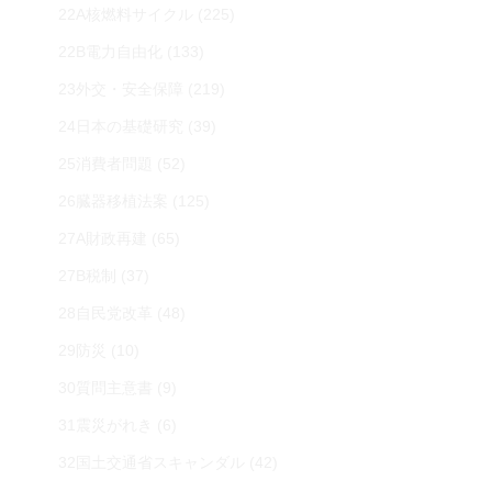
22A核燃料サイクル
(225)
22B電力自由化
(133)
23外交・安全保障
(219)
24日本の基礎研究
(39)
25消費者問題
(52)
26臓器移植法案
(125)
27A財政再建
(65)
27B税制
(37)
28自民党改革
(48)
29防災
(10)
30質問主意書
(9)
31震災がれき
(6)
32国土交通省スキャンダル
(42)