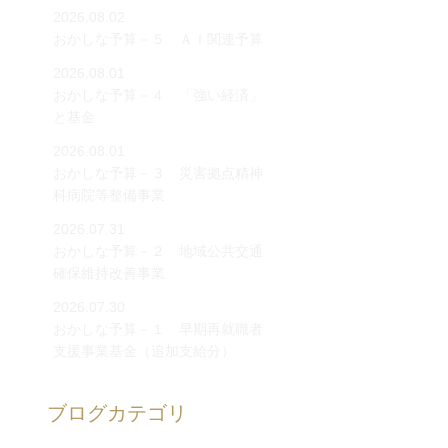
2026.08.02
おかしな予算－５ ＡＩ関連予算
2026.08.01
おかしな予算－４ 「強い経済」
と基金
2026.08.01
おかしな予算－３ 災害拠点精神
科病院等整備事業
2026.07.31
おかしな予算－２ 地域公共交通
確保維持改善事業
2026.07.30
おかしな予算－１ 早期再就職者
支援事業基金（追加支給分）
ブログカテゴリ