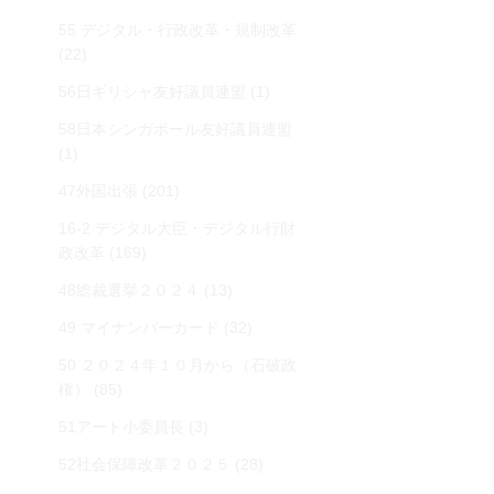
55 デジタル・行政改革・規制改革
(22)
56日ギリシャ友好議員連盟
(1)
58日本シンガポール友好議員連盟
(1)
47外国出張
(201)
16-2 デジタル大臣・デジタル行財
政改革
(169)
48総裁選挙２０２４
(13)
49 マイナンバーカード
(32)
50 ２０２４年１０月から（石破政
権）
(85)
51アート小委員長
(3)
52社会保障改革２０２５
(28)