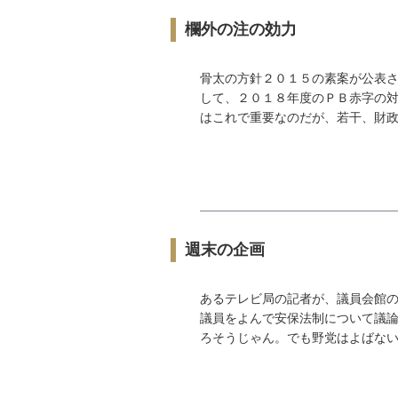
欄外の注の効力
骨太の方針２０１５の素案が公表さ
して、２０１８年度のＰＢ赤字の対
はこれで重要なのだが、若干、財政再
週末の企画
あるテレビ局の記者が、議員会館の
議員をよんで安保法制について議論
ろそうじゃん。でも野党はよばないの