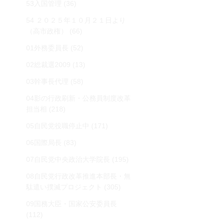
53入国管理
(36)
54 ２０２５年１０月２１日より
（高市政権）
(66)
01外務委員長
(52)
02総裁選2009
(13)
03幹事長代理
(58)
04影の行政刷新・公務員制度改革
担当相
(218)
05自民党役職停止中
(171)
06国際局長
(83)
07自民党中央政治大学院長
(195)
08自民党行政改革推進本部長・無
駄遣い撲滅プロジェクト
(305)
09国務大臣・国家公安委員長
(112)