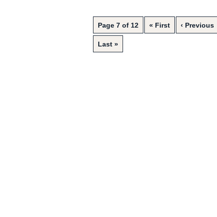
Page 7 of 12
« First
‹ Previous
Last »