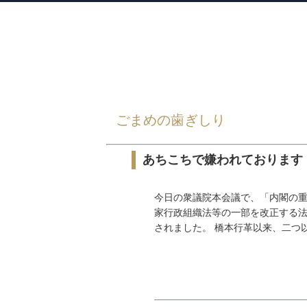
衆議院議員 河野太郎公式サイト
【Kono Taro Official Website】
HOME
»
ごまめの歯ぎしり
»
ごまめの歯ぎしり
あちこちで嫌われております
今日の衆議院本会議で、「内閣の
家行政組織法等の一部を改正する
されました。 橋本行革以来、二つ以