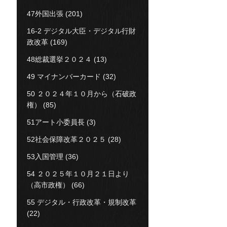
47外国出張
(201)
16-2 デジタル大臣・デジタル行財
政改革
(169)
48総裁選挙２０２４
(13)
49 マイナンバーカード
(32)
50 ２０２４年１０月から（石破政
権）
(85)
51アート小委員長
(3)
52社会保障改革２０２５
(28)
53入国管理
(36)
54 ２０２５年１０月２１日より
（高市政権）
(66)
55 デジタル・行政改革・規制改革
(22)