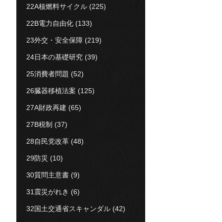
22A核燃料サイクル
(225)
22B電力自由化
(133)
23外交・安全保障
(219)
24日本の基礎研究
(39)
25消費者問題
(52)
26臓器移植法案
(125)
27A財政再建
(65)
27B税制
(37)
28自民党改革
(48)
29防災
(10)
30質問主意書
(9)
31震災がれき
(6)
32国土交通省スキャンダル
(42)