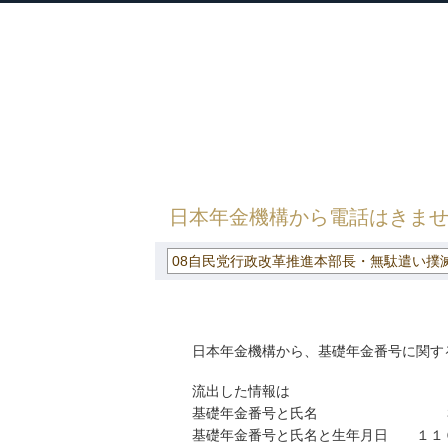
衆議院議員 河野太郎公式サイト
【Kono Taro Official Website】
HOME
»
ごまめの歯ぎしり
»
08自民党行政改革推
せん
日本年金機構から電話はきま
08自民党行政改革推進本部長・無駄遣い撲
日本年金機構から、基礎年金番号に関す
流出した情報は
基礎年金番号と氏名 ３
基礎年金番号と氏名と生年月日 １１