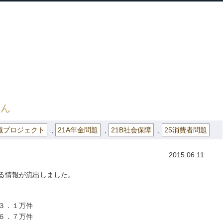
ホーム
プロフィール
主な実績
ブロ
Home
Profile
Track Record
Blog
進本部長・無駄遣い撲滅プロジェクト
» 日本年金機構から電話はきま
せん
滅プロジェクト
,
21A年金問題
,
21B社会保障
,
25消費者問題
2015.06.11
る情報が流出しました。
．１万件
６．７万件