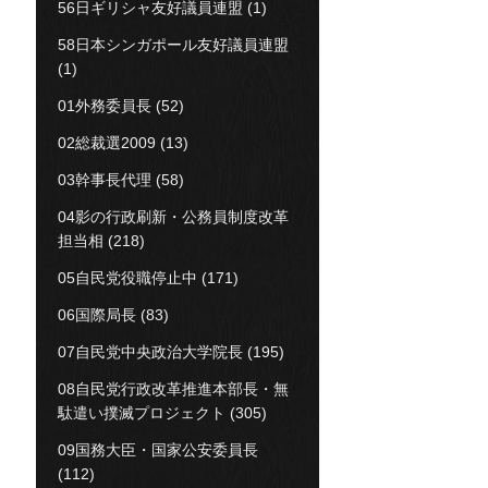
56日ギリシャ友好議員連盟
(1)
58日本シンガポール友好議員連盟
(1)
01外務委員長
(52)
02総裁選2009
(13)
03幹事長代理
(58)
04影の行政刷新・公務員制度改革
担当相
(218)
05自民党役職停止中
(171)
06国際局長
(83)
07自民党中央政治大学院長
(195)
08自民党行政改革推進本部長・無
駄遣い撲滅プロジェクト
(305)
09国務大臣・国家公安委員長
(112)