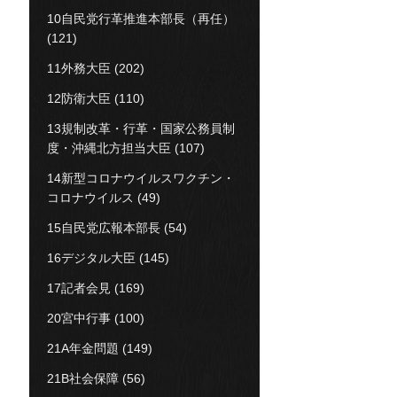
10自民党行革推進本部長（再任）
(121)
11外務大臣
(202)
12防衛大臣
(110)
13規制改革・行革・国家公務員制
度・沖縄北方担当大臣
(107)
14新型コロナウイルスワクチン・
コロナウイルス
(49)
15自民党広報本部長
(54)
16デジタル大臣
(145)
17記者会見
(169)
20宮中行事
(100)
21A年金問題
(149)
21B社会保障
(56)