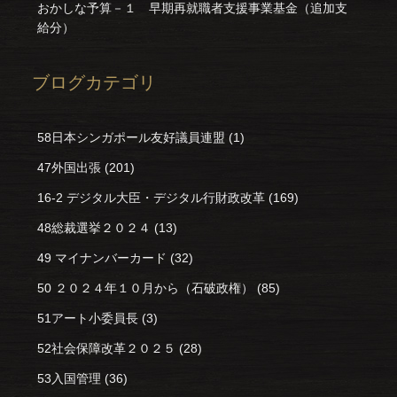
おかしな予算－１ 早期再就職者支援事業基金（追加支
給分）
ブログカテゴリ
58日本シンガポール友好議員連盟
(1)
47外国出張
(201)
16-2 デジタル大臣・デジタル行財政改革
(169)
48総裁選挙２０２４
(13)
49 マイナンバーカード
(32)
50 ２０２４年１０月から（石破政権）
(85)
51アート小委員長
(3)
52社会保障改革２０２５
(28)
53入国管理
(36)