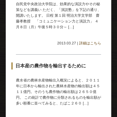
自民党中央政治大学院は、効果的な演説力やその秘
策などを講義い ただく、「演説塾」を下記の通り、
開講いたします。 日程 第１回 明治大学文学部 齋
藤孝教授 「コミュニケーション力と演説力」 ４
月８日（月）午後５時３０分～ […]
2013.03.27 |
詳細はこちら
日本産の農作物を輸出するために
農水省の農林水産物輸出入概況によると、２０１１
年に日本から輸出された農林水産物の輸出額は４５
１１億円。そのうち農作物の輸出額は２６５０億
円。 この統計で農作物に分類されるものを輸出額が
多い順番に並べてみると、たばこ２６０ […]