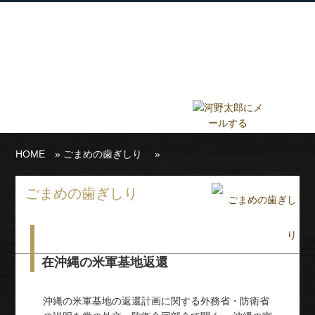
衆議院議員 河野太郎公式サイト
【Kono Taro Official Website】
ホーム
プロフィール
主な実績
Home
Profile
Track Record
ブログ
国政報告紙
Blog
Report
HOME
»
ごまめの歯ぎしり
»
ごまめの歯ぎしり
在沖縄の米軍基地返還
沖縄の米軍基地の返還計画に関する外務省・防衛省