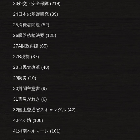
23外交・安全保障
(219)
24日本の基礎研究
(39)
25消費者問題
(52)
26臓器移植法案
(125)
27A財政再建
(65)
27B税制
(37)
28自民党改革
(48)
29防災
(10)
30質問主意書
(9)
31震災がれき
(6)
32国土交通省スキャンダル
(42)
40ペシ坊
(108)
41湘南ベルマーレ
(161)