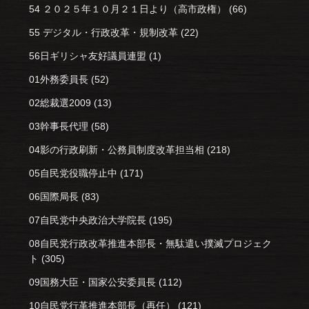
54 ２０２５年１０月２１日より（高市政権）
(66)
55 デジタル・行政改革・規制改革
(22)
56日ギリシャ友好議員連盟
(1)
01外務委員長
(52)
02総裁選2009
(13)
03幹事長代理
(58)
04影の行政刷新・公務員制度改革担当相
(218)
05自民党役職停止中
(171)
06国際局長
(83)
07自民党中央政治大学院長
(195)
08自民党行政改革推進本部長・無駄遣い撲滅プロジェク
ト
(305)
09国務大臣・国家公安委員長
(112)
10自民党行革推進本部長（再任）
(121)