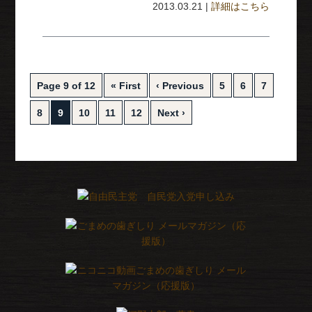
2013.03.21 |
詳細はこちら
Page 9 of 12
« First
‹ Previous
5
6
7
8
9
10
11
12
Next ›