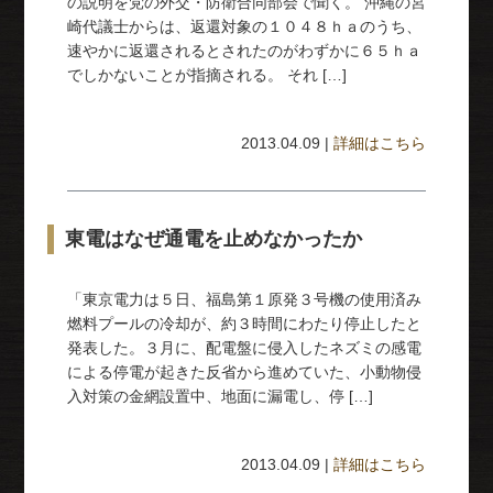
の説明を党の外交・防衛合同部会で聞く。 沖縄の宮
崎代議士からは、返還対象の１０４８ｈａのうち、
速やかに返還されるとされたのがわずかに６５ｈａ
でしかないことが指摘される。 それ […]
2013.04.09 |
詳細はこちら
東電はなぜ通電を止めなかったか
「東京電力は５日、福島第１原発３号機の使用済み
燃料プールの冷却が、約３時間にわたり停止したと
発表した。３月に、配電盤に侵入したネズミの感電
による停電が起きた反省から進めていた、小動物侵
入対策の金網設置中、地面に漏電し、停 […]
2013.04.09 |
詳細はこちら