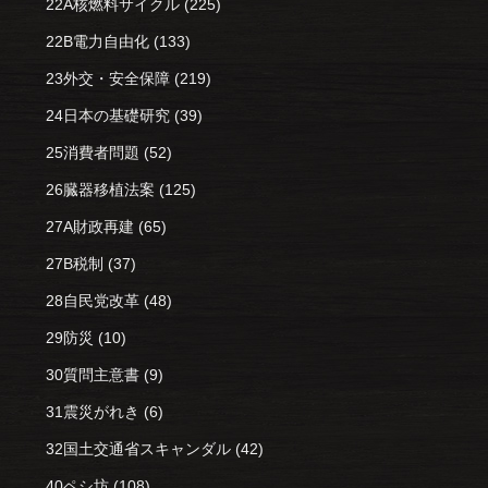
22A核燃料サイクル
(225)
22B電力自由化
(133)
23外交・安全保障
(219)
24日本の基礎研究
(39)
25消費者問題
(52)
26臓器移植法案
(125)
27A財政再建
(65)
27B税制
(37)
28自民党改革
(48)
29防災
(10)
30質問主意書
(9)
31震災がれき
(6)
32国土交通省スキャンダル
(42)
40ペシ坊
(108)