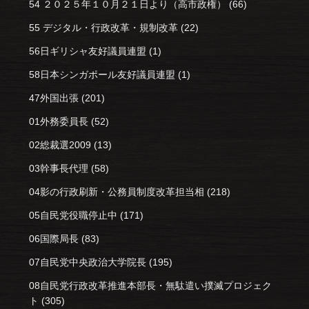
54 ２０２５年１０月２１日より（高市政権）
(66)
55 デジタル・行政改革・規制改革
(22)
56日ギリシャ友好議員連盟
(1)
58日本シンガポール友好議員連盟
(1)
47外国出張
(201)
01外務委員長
(52)
02総裁選2009
(13)
03幹事長代理
(58)
04影の行政刷新・公務員制度改革担当相
(218)
05自民党役職停止中
(171)
06国際局長
(83)
07自民党中央政治大学院長
(195)
08自民党行政改革推進本部長・無駄遣い撲滅プロジェク
ト
(305)