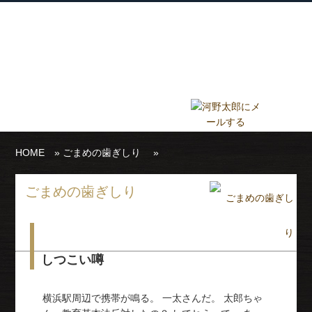
衆議院議員 河野太郎公式サイト
【Kono Taro Official Website】
ホーム
プロフィール
主な実績
Home
Profile
Track Record
ブログ
国政報告紙
Blog
Report
HOME
»
ごまめの歯ぎしり
»
ごまめの歯ぎしり
しつこい噂
横浜駅周辺で携帯が鳴る。 一太さんだ。 太郎ちゃ