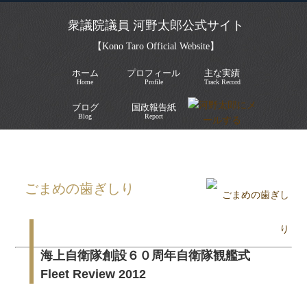
衆議院議員 河野太郎公式サイト
【Kono Taro Official Website】
ホーム
プロフィール
主な実績
Home
Profile
Track Record
ブログ
国政報告紙
Blog
Report
HOME
»
ごまめの歯ぎしり
»
ごまめの歯ぎしり
海上自衛隊創設６０周年自衛隊観艦式
Fleet Review 2012