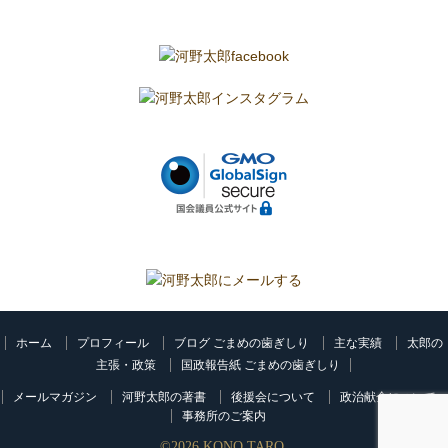
ホーム
プロフィール
ブログ ごまめの歯ぎしり
主な実績
太郎の
主張・政策
国政報告紙 ごまめの歯ぎしり
メールマガジン
河野太郎の著書
後援会について
政治献金について
事務所のご案内
©
2026
KONO TARO.