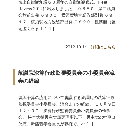
海上自衛隊創設６０周年の自衛隊観艦式、Fleet
Review 2012に出席しました。 ０６５０ 第二議員
会館前出発 ０８００ 横須賀地方総監部到着 ０８
１７ 横須賀地方総監部出発 ０８２０ 観閲艦（護
衛艦くらま１４４ […]
2012.10.14 |
詳細はこちら
衆議院決算行政監視委員会の小委員会流
会の経緯
復興予算の流用について審議する衆議院の決算行政
監視委員会小委員会、流会までの経緯。 １０月９日
１２：００ 決算行政監視委員会小委員会の幹事
会。 松本大輔民主党筆頭理事以下、民主党の幹事は
欠席。新藤義孝委員長が職権で、小 […]