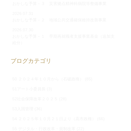
おかしな予算－３ 災害拠点精神科病院等整備事業
2026.07.31
おかしな予算－２ 地域公共交通確保維持改善事業
2026.07.30
おかしな予算－１ 早期再就職者支援事業基金（追加支
給分）
ブログカテゴリ
50 ２０２４年１０月から（石破政権）
(85)
51アート小委員長
(3)
52社会保障改革２０２５
(28)
53入国管理
(36)
54 ２０２５年１０月２１日より（高市政権）
(66)
55 デジタル・行政改革・規制改革
(22)