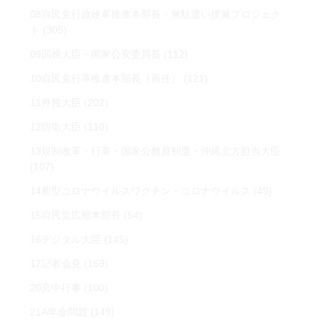
08自民党行政改革推進本部長・無駄遣い撲滅プロジェク
ト
(305)
09国務大臣・国家公安委員長
(112)
10自民党行革推進本部長（再任）
(121)
11外務大臣
(202)
12防衛大臣
(110)
13規制改革・行革・国家公務員制度・沖縄北方担当大臣
(107)
14新型コロナウイルスワクチン・コロナウイルス
(49)
15自民党広報本部長
(54)
16デジタル大臣
(145)
17記者会見
(169)
20宮中行事
(100)
21A年金問題
(149)