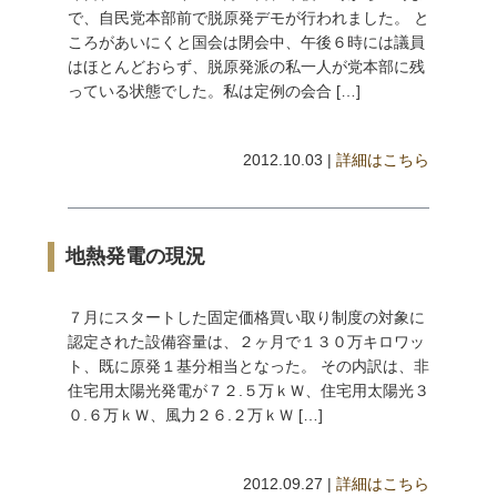
で、自民党本部前で脱原発デモが行われました。 と
ころがあいにくと国会は閉会中、午後６時には議員
はほとんどおらず、脱原発派の私一人が党本部に残
っている状態でした。私は定例の会合 […]
2012.10.03 |
詳細はこちら
地熱発電の現況
７月にスタートした固定価格買い取り制度の対象に
認定された設備容量は、２ヶ月で１３０万キロワッ
ト、既に原発１基分相当となった。 その内訳は、非
住宅用太陽光発電が７２.５万ｋＷ、住宅用太陽光３
０.６万ｋＷ、風力２６.２万ｋＷ […]
2012.09.27 |
詳細はこちら