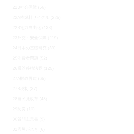
21B社会保障
(56)
22A核燃料サイクル
(225)
22B電力自由化
(133)
23外交・安全保障
(219)
24日本の基礎研究
(39)
25消費者問題
(52)
26臓器移植法案
(125)
27A財政再建
(65)
27B税制
(37)
28自民党改革
(48)
29防災
(10)
30質問主意書
(9)
31震災がれき
(6)