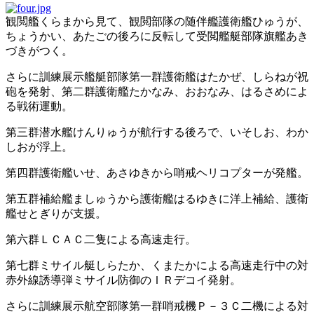
観閲艦くらまから見て、観閲部隊の随伴艦護衛艦ひゅうが、
ちょうかい、あたごの後ろに反転して受閲艦艇部隊旗艦あき
づきがつく。
さらに訓練展示艦艇部隊第一群護衛艦はたかぜ、しらねが祝
砲を発射、第二群護衛艦たかなみ、おおなみ、はるさめによ
る戦術運動。
第三群潜水艦けんりゅうが航行する後ろで、いそしお、わか
しおが浮上。
第四群護衛艦いせ、あさゆきから哨戒ヘリコプターが発艦。
第五群補給艦ましゅうから護衛艦はるゆきに洋上補給、護衛
艦せとぎりが支援。
第六群ＬＣＡＣ二隻による高速走行。
第七群ミサイル艇しらたか、くまたかによる高速走行中の対
赤外線誘導弾ミサイル防御のＩＲデコイ発射。
さらに訓練展示航空部隊第一群哨戒機Ｐ－３Ｃ二機による対