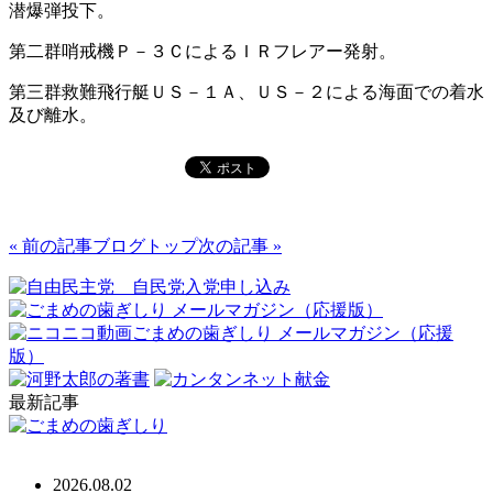
潜爆弾投下。
第二群哨戒機Ｐ－３ＣによるＩＲフレアー発射。
第三群救難飛行艇ＵＳ－１Ａ、ＵＳ－２による海面での着水
及び離水。
« 前の記事
ブログトップ
次の記事 »
最新記事
2026.08.02