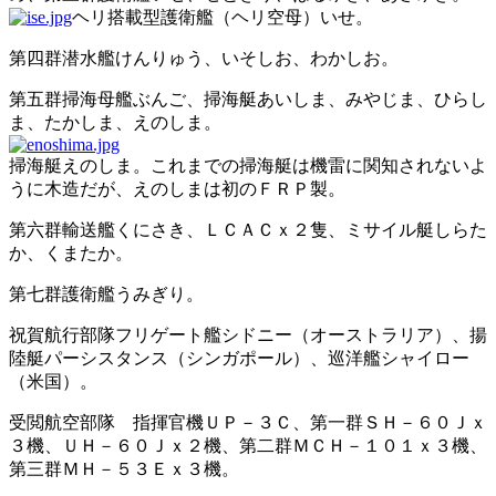
ヘリ搭載型護衛艦（ヘリ空母）いせ。
第四群潜水艦けんりゅう、いそしお、わかしお。
第五群掃海母艦ぶんご、掃海艇あいしま、みやじま、ひらし
ま、たかしま、えのしま。
掃海艇えのしま。これまでの掃海艇は機雷に関知されないよ
うに木造だが、えのしまは初のＦＲＰ製。
第六群輸送艦くにさき、ＬＣＡＣｘ２隻、ミサイル艇しらた
か、くまたか。
第七群護衛艦うみぎり。
祝賀航行部隊フリゲート艦シドニー（オーストラリア）、揚
陸艇パーシスタンス（シンガポール）、巡洋艦シャイロー
（米国）。
受閲航空部隊 指揮官機ＵＰ－３Ｃ、第一群ＳＨ－６０Ｊｘ
３機、ＵＨ－６０Ｊｘ２機、第二群ＭＣＨ－１０１ｘ３機、
第三群ＭＨ－５３Ｅｘ３機。