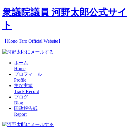
衆議院議員 河野太郎公式サイ
ト
【Kono Taro Official Website】
ホーム
Home
プロフィール
Profile
主な実績
Track Record
ブログ
Blog
国政報告紙
Report