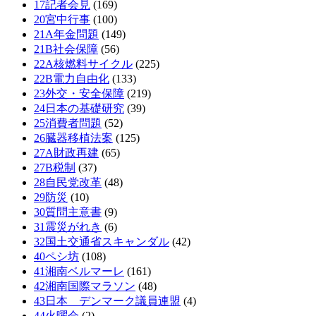
17記者会見
(169)
20宮中行事
(100)
21A年金問題
(149)
21B社会保障
(56)
22A核燃料サイクル
(225)
22B電力自由化
(133)
23外交・安全保障
(219)
24日本の基礎研究
(39)
25消費者問題
(52)
26臓器移植法案
(125)
27A財政再建
(65)
27B税制
(37)
28自民党改革
(48)
29防災
(10)
30質問主意書
(9)
31震災がれき
(6)
32国土交通省スキャンダル
(42)
40ペシ坊
(108)
41湘南ベルマーレ
(161)
42湘南国際マラソン
(48)
43日本 デンマーク議員連盟
(4)
44火曜会
(2)