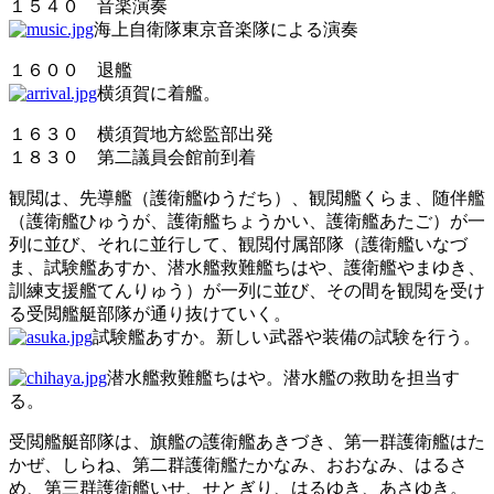
１５４０ 音楽演奏
海上自衛隊東京音楽隊による演奏
１６００ 退艦
横須賀に着艦。
１６３０ 横須賀地方総監部出発
１８３０ 第二議員会館前到着
観閲は、先導艦（護衛艦ゆうだち）、観閲艦くらま、随伴艦
（護衛艦ひゅうが、護衛艦ちょうかい、護衛艦あたご）が一
列に並び、それに並行して、観閲付属部隊（護衛艦いなづ
ま、試験艦あすか、潜水艦救難艦ちはや、護衛艦やまゆき、
訓練支援艦てんりゅう）が一列に並び、その間を観閲を受け
る受閲艦艇部隊が通り抜けていく。
試験艦あすか。新しい武器や装備の試験を行う。
潜水艦救難艦ちはや。潜水艦の救助を担当す
る。
受閲艦艇部隊は、旗艦の護衛艦あきづき、第一群護衛艦はた
かぜ、しらね、第二群護衛艦たかなみ、おおなみ、はるさ
め、第三群護衛艦いせ、せとぎり、はるゆき、あさゆき。