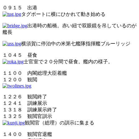
０９１５ 出港
タグボートに横にひかれて動き始める
出港時の船橋。赤い紐で双眼鏡を吊しているのが
艦長
横須賀に停泊中の米第七艦隊指揮艦ブルーリッジ
１０４５ 昼食
士官室で２０分間で昼食。艦内の様子。
１１００ 内閣総理大臣着艦
１２００ 観閲
１２２６ 観閲終了
１２４１ 訓練展示
１３１８ 訓練展示終了
１３２５ 観閲官訓示
観閲官（総理）の訓示に集まる
１４００ 観閲官退艦