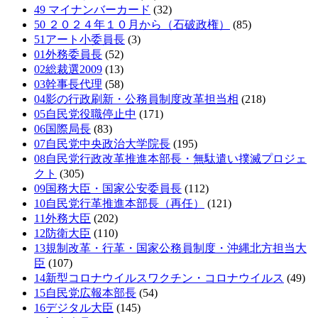
49 マイナンバーカード
(32)
50 ２０２４年１０月から（石破政権）
(85)
51アート小委員長
(3)
01外務委員長
(52)
02総裁選2009
(13)
03幹事長代理
(58)
04影の行政刷新・公務員制度改革担当相
(218)
05自民党役職停止中
(171)
06国際局長
(83)
07自民党中央政治大学院長
(195)
08自民党行政改革推進本部長・無駄遣い撲滅プロジェ
クト
(305)
09国務大臣・国家公安委員長
(112)
10自民党行革推進本部長（再任）
(121)
11外務大臣
(202)
12防衛大臣
(110)
13規制改革・行革・国家公務員制度・沖縄北方担当大
臣
(107)
14新型コロナウイルスワクチン・コロナウイルス
(49)
15自民党広報本部長
(54)
16デジタル大臣
(145)