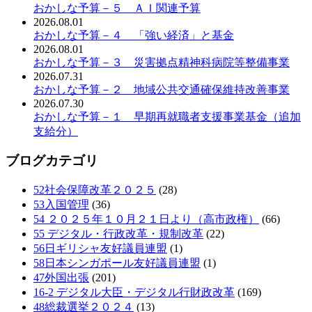
おかしな予算－５ ＡＩ関連予算
2026.08.01
おかしな予算－４ 「強い経済」と基金
2026.08.01
おかしな予算－３ 災害拠点精神科病院等整備事業
2026.07.31
おかしな予算－２ 地域公共交通確保維持改善事業
2026.07.30
おかしな予算－１ 早期再就職者支援事業基金（追加
支給分）
ブログカテゴリ
52社会保障改革２０２５
(28)
53入国管理
(36)
54 ２０２５年１０月２１日より（高市政権）
(66)
55 デジタル・行政改革・規制改革
(22)
56日ギリシャ友好議員連盟
(1)
58日本シンガポール友好議員連盟
(1)
47外国出張
(201)
16-2 デジタル大臣・デジタル行財政改革
(169)
48総裁選挙２０２４
(13)