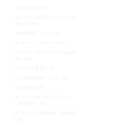
47外国出張
(201)
16-2 デジタル大臣・デジタル行財
政改革
(169)
48総裁選挙２０２４
(13)
49 マイナンバーカード
(32)
50 ２０２４年１０月から（石破政
権）
(85)
51アート小委員長
(3)
52社会保障改革２０２５
(28)
53入国管理
(36)
54 ２０２５年１０月２１日より
（高市政権）
(66)
55 デジタル・行政改革・規制改革
(22)