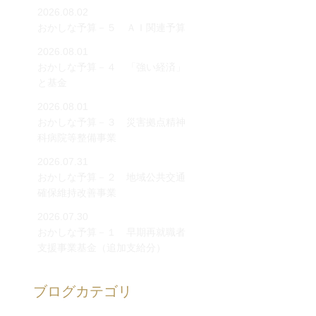
2026.08.02
おかしな予算－５ ＡＩ関連予算
2026.08.01
おかしな予算－４ 「強い経済」
と基金
2026.08.01
おかしな予算－３ 災害拠点精神
科病院等整備事業
2026.07.31
おかしな予算－２ 地域公共交通
確保維持改善事業
2026.07.30
おかしな予算－１ 早期再就職者
支援事業基金（追加支給分）
ブログカテゴリ