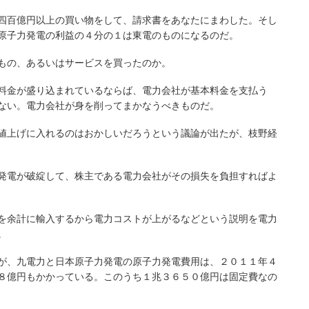
四百億円以上の買い物をして、請求書をあなたにまわした。そし
原子力発電の利益の４分の１は東電のものになるのだ。
もの、あるいはサービスを買ったのか。
料金が盛り込まれているならば、電力会社が基本料金を支払う
ない。電力会社が身を削ってまかなうべきものだ。
値上げに入れるのはおかしいだろうという議論が出たが、枝野経
発電が破綻して、株主である電力会社がその損失を負担すればよ
を余計に輸入するから電力コストが上がるなどという説明を電力
。
が、九電力と日本原子力発電の原子力発電費用は、２０１１年４
８億円もかかっている。このうち１兆３６５０億円は固定費なの