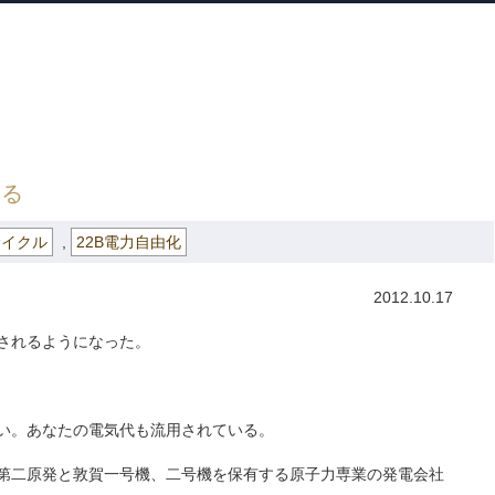
ホーム
プロフィール
主な実績
ブロ
Home
Profile
Track Record
Blog
央政治大学院長
» あなたの電気代も流用されている
いる
サイクル
,
22B電力自由化
2012.10.17
されるようになった。
い。あなたの電気代も流用されている。
第二原発と敦賀一号機、二号機を保有する原子力専業の発電会社