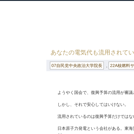
衆議院議員 河野太郎公式サイト
【Kono Taro Official Website】
HOME
»
ごまめの歯ぎしり
»
07自民党中
あなたの電気代も流用されて
07自民党中央政治大学院長
,
22A核燃料
ようやく国会で、復興予算の流用が審議
しかし、それで安心してはいけない。
流用されているのは復興予算だけではな
日本原子力発電という会社がある。東海