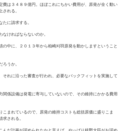
定費は３４８９億円。ほぼこれにちかい費用が、原発が全く動い
上される。
なたに請求する。
わなければならないのか。
請の中に、２０１３年から柏崎刈羽原発を動かしますということ
だろうか。
、それに沿った審査が行われ、必要なバックフィットを実施して
力関係設備は発電に寄与していないので、その維持にかかる費用
りこまれているので、原発の維持コストも総括原価に盛りこま
請求される。
こんだ計画が認められたかと言えば、やっぱり枝野大臣がお認め