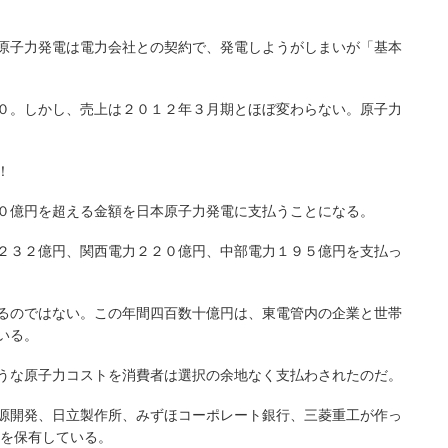
原子力発電は電力会社との契約で、発電しようがしまいが「基本
０。しかし、売上は２０１２年３月期とほぼ変わらない。原子力
！
０億円を超える金額を日本原子力発電に支払うことになる。
２３２億円、関西電力２２０億円、中部電力１９５億円を支払っ
るのではない。この年間四百数十億円は、東電管内の企業と世帯
いる。
うな原子力コストを消費者は選択の余地なく支払わされたのだ。
源開発、日立製作所、みずほコーポレート銀行、三菱重工が作っ
式を保有している。