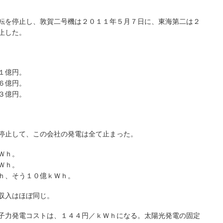
転を停止し、敦賀二号機は２０１１年５月７日に、東海第二は２
止した。
１億円。
６億円。
３億円。
停止して、この会社の発電は全て止まった。
Ｗｈ。
Ｗｈ。
ｈ、そう１０億ｋＷｈ。
収入はほぼ同じ。
子力発電コストは、１４４円／ｋＷｈになる。太陽光発電の固定