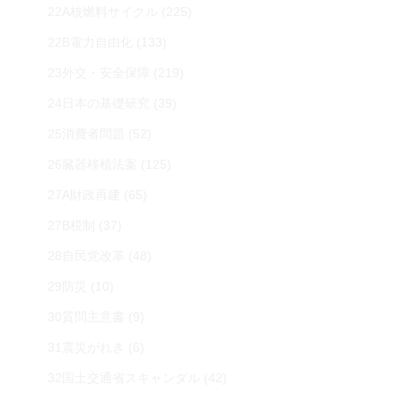
22A核燃料サイクル
(225)
22B電力自由化
(133)
23外交・安全保障
(219)
24日本の基礎研究
(39)
25消費者問題
(52)
26臓器移植法案
(125)
27A財政再建
(65)
27B税制
(37)
28自民党改革
(48)
29防災
(10)
30質問主意書
(9)
31震災がれき
(6)
32国土交通省スキャンダル
(42)