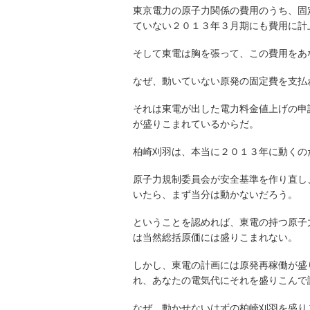
東京電力の原子力関係の費用のうち、固
ていない２０１３年３月期にも費用に計
そして東電は胸を張って、この費用をあ
なぜ、動いていない原発の固定費を支払
それは東電が出した電力料金値上げの申
が盛りこまれているからだ。
柏崎刈羽は、本当に２０１３年に動くの
原子力規制委員会が安全基準を作り直し
いたら、まず当分は動かないだろう。
ということを認めれば、東電の持つ原子
は当然総括原価には盛りこまれない。
しかし、東電の計画には原発再稼働が盛
れ、あなたの電気代にそれを盛りこんで
なぜ、動かせないはずの柏崎刈羽を盛り