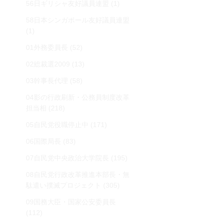
56日ギリシャ友好議員連盟
(1)
58日本シンガポール友好議員連盟
(1)
01外務委員長
(52)
02総裁選2009
(13)
03幹事長代理
(58)
04影の行政刷新・公務員制度改革
担当相
(218)
05自民党役職停止中
(171)
06国際局長
(83)
07自民党中央政治大学院長
(195)
08自民党行政改革推進本部長・無
駄遣い撲滅プロジェクト
(305)
09国務大臣・国家公安委員長
(112)