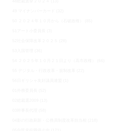
48総裁選挙２０２４
(13)
49 マイナンバーカード
(32)
50 ２０２４年１０月から（石破政権）
(85)
51アート小委員長
(3)
52社会保障改革２０２５
(28)
53入国管理
(36)
54 ２０２５年１０月２１日より（高市政権）
(66)
55 デジタル・行政改革・規制改革
(22)
56日ギリシャ友好議員連盟
(1)
01外務委員長
(52)
02総裁選2009
(13)
03幹事長代理
(58)
04影の行政刷新・公務員制度改革担当相
(218)
05自民党役職停止中
(171)