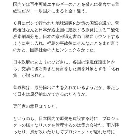
国内では再生可能エネルギーのことを盛んに発言する菅
総理だが、一歩国外に出ると全く違う。
６月にボンで行われた地球温暖化対策の国際会議で、菅
政権はなんと日本が途上国に建設する原発による二酸化
炭素削減分を、日本の京都議定書の目標にカウントする
ように申し入れ、福島の事故後にそんなことをまだ言う
のかと、国際社会の大ヒンシュクをかった。
日本政府のあまりのひどさに、各国の環境保護団体か
ら、交渉に後ろ向きな発言をした国を対象とする「化石
賞」が贈られた。
菅政権は、原発輸出に力を入れているようだが、果たし
て日本は原発輸出ができるのだろうか。
専門家の意見はＮＯだ。
というのも、日本国内で原発を建設する時に、プロジェ
クトの様々なリスクを管理するのは電力会社だ。雨が降
ったり、風が吹いたりしてプロジェクトが遅れた時に、