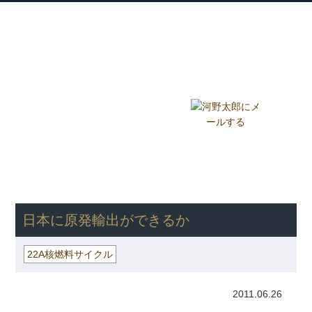
衆議院議員 河野太郎公式サイト
【Kono Taro Official Website】
ホーム
プロフィール
主な実績
Home
Profile
Track Record
ブログ
国政報告紙
Blog
Report
HOME
»
ごまめの歯ぎしり
»
22A核燃料サイクル
» 日本に原発輸
出ができるか
日本に原発輸出ができるか
22A核燃料サイクル
2011.06.26