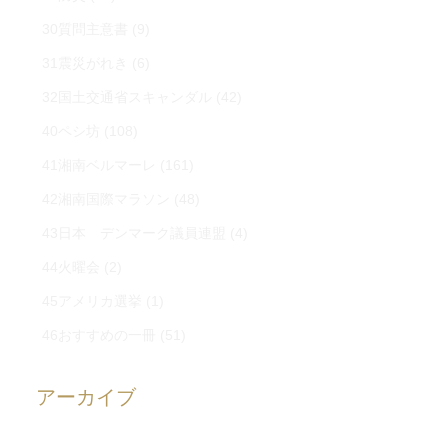
30質問主意書
(9)
31震災がれき
(6)
32国土交通省スキャンダル
(42)
40ペシ坊
(108)
41湘南ベルマーレ
(161)
42湘南国際マラソン
(48)
43日本 デンマーク議員連盟
(4)
44火曜会
(2)
45アメリカ選挙
(1)
46おすすめの一冊
(51)
アーカイブ