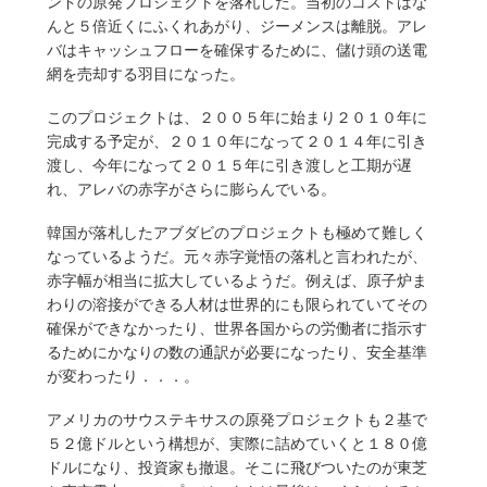
ンドの原発プロジェクトを落札した。当初のコストはな
んと５倍近くにふくれあがり、ジーメンスは離脱。アレ
バはキャッシュフローを確保するために、儲け頭の送電
網を売却する羽目になった。
このプロジェクトは、２００５年に始まり２０１０年に
完成する予定が、２０１０年になって２０１４年に引き
渡し、今年になって２０１５年に引き渡しと工期が遅
れ、アレバの赤字がさらに膨らんでいる。
韓国が落札したアブダビのプロジェクトも極めて難しく
なっているようだ。元々赤字覚悟の落札と言われたが、
赤字幅が相当に拡大しているようだ。例えば、原子炉ま
わりの溶接ができる人材は世界的にも限られていてその
確保ができなかったり、世界各国からの労働者に指示す
るためにかなりの数の通訳が必要になったり、安全基準
が変わったり．．．。
アメリカのサウステキサスの原発プロジェクトも２基で
５２億ドルという構想が、実際に詰めていくと１８０億
ドルになり、投資家も撤退。そこに飛びついたのが東芝