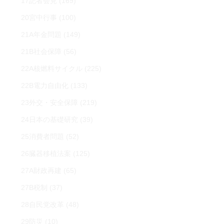
17記者会見
(169)
20宮中行事
(100)
21A年金問題
(149)
21B社会保障
(56)
22A核燃料サイクル
(225)
22B電力自由化
(133)
23外交・安全保障
(219)
24日本の基礎研究
(39)
25消費者問題
(52)
26臓器移植法案
(125)
27A財政再建
(65)
27B税制
(37)
28自民党改革
(48)
29防災
(10)