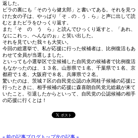
返した。
ビラの裏にも「そのうら健太郎」と書いてある。それを見つ
けた女の子は、やっぱり「そ．の．う．ら」と声に出して読
むとまたビラをひっくり返す。
また「そ の う ら」と読んでひっくり返すと、「あれ、
なにこれっ、へんなのぉ」と笑い出した。
それを見ていた我々も大笑い。
今回の総選挙で、私が応援に行った候補者は、比例復活もあ
わせて全員が当選しました。
といっても小選挙区で立候補した自民党の候補者で比例復活
もなかったのは、１３名。山形県で１名、千葉県で１名、京
都府で１名、大阪府で８名、兵庫県で２名。
驚いたのは、茨城７区の自民党公認の永岡桂子候補の応援に
行ったときに、相手候補の応援に森喜朗自民党元総裁が来て
いたこと。引退したからといって、自民党の公認候補の相手
の応援に行くとは！
« 前の記事
ブログトップ
次の記事 »