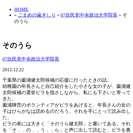
HOME
»
ごまめの歯ぎしり
»
07自民党中央政治大学院長
» そ
のうら
そのうら
07自民党中央政治大学院長
2012.12.22
千葉県の薗浦健太郎候補の応援に行ったときの話。
幼稚園の年長さんと自己紹介をした小さな女の子が、薗浦健
太郎候補の選挙ビラを指さしながら、私にも下さいと寄って
きた。
薗浦陣営のボランティアがビラをあげると、年長さんの女の
子はひらがなは読めるのだろう、それを手にとって読み出し
た。
ビラの表には大きく「そのうら健太郎」と書いてある。それ
を「そ．．の．．う．．ら」と声に出して読むと、ビラを裏