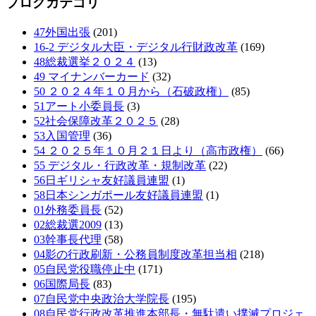
ブログカテゴリ
47外国出張
(201)
16-2 デジタル大臣・デジタル行財政改革
(169)
48総裁選挙２０２４
(13)
49 マイナンバーカード
(32)
50 ２０２４年１０月から（石破政権）
(85)
51アート小委員長
(3)
52社会保障改革２０２５
(28)
53入国管理
(36)
54 ２０２５年１０月２１日より（高市政権）
(66)
55 デジタル・行政改革・規制改革
(22)
56日ギリシャ友好議員連盟
(1)
58日本シンガポール友好議員連盟
(1)
01外務委員長
(52)
02総裁選2009
(13)
03幹事長代理
(58)
04影の行政刷新・公務員制度改革担当相
(218)
05自民党役職停止中
(171)
06国際局長
(83)
07自民党中央政治大学院長
(195)
08自民党行政改革推進本部長・無駄遣い撲滅プロジェ