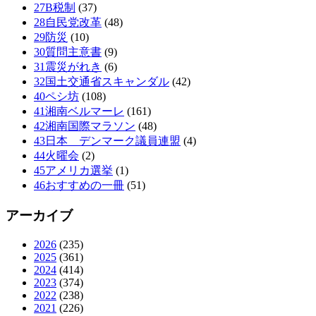
27B税制
(37)
28自民党改革
(48)
29防災
(10)
30質問主意書
(9)
31震災がれき
(6)
32国土交通省スキャンダル
(42)
40ペシ坊
(108)
41湘南ベルマーレ
(161)
42湘南国際マラソン
(48)
43日本 デンマーク議員連盟
(4)
44火曜会
(2)
45アメリカ選挙
(1)
46おすすめの一冊
(51)
アーカイブ
2026
(235)
2025
(361)
2024
(414)
2023
(374)
2022
(238)
2021
(226)