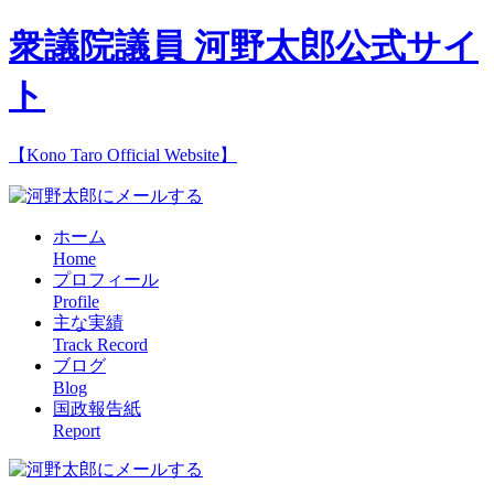
衆議院議員 河野太郎公式サイ
ト
【Kono Taro Official Website】
ホーム
Home
プロフィール
Profile
主な実績
Track Record
ブログ
Blog
国政報告紙
Report