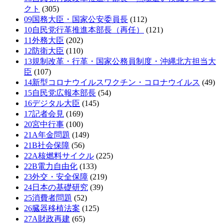
クト
(305)
09国務大臣・国家公安委員長
(112)
10自民党行革推進本部長（再任）
(121)
11外務大臣
(202)
12防衛大臣
(110)
13規制改革・行革・国家公務員制度・沖縄北方担当大
臣
(107)
14新型コロナウイルスワクチン・コロナウイルス
(49)
15自民党広報本部長
(54)
16デジタル大臣
(145)
17記者会見
(169)
20宮中行事
(100)
21A年金問題
(149)
21B社会保障
(56)
22A核燃料サイクル
(225)
22B電力自由化
(133)
23外交・安全保障
(219)
24日本の基礎研究
(39)
25消費者問題
(52)
26臓器移植法案
(125)
27A財政再建
(65)