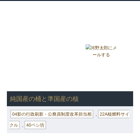
衆議院議員 河野太郎公式サイト
【Kono Taro Official Website】
ホーム
プロフィール
主な実績
Home
Profile
Track Record
ブログ
国政報告紙
Blog
Report
HOME
»
ごまめの歯ぎしり
»
04影の行政刷新・公務員制度改革担当
相
» 純国産の桶と準国産の核
純国産の桶と準国産の核
04影の行政刷新・公務員制度改革担当相
,
22A核燃料サイ
クル
,
40ペシ坊