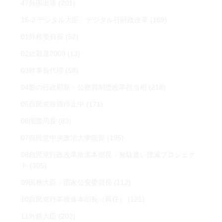
47外国出張
(201)
16-2 デジタル大臣・デジタル行財政改革
(169)
01外務委員長
(52)
02総裁選2009
(13)
03幹事長代理
(58)
04影の行政刷新・公務員制度改革担当相
(218)
05自民党役職停止中
(171)
06国際局長
(83)
07自民党中央政治大学院長
(195)
08自民党行政改革推進本部長・無駄遣い撲滅プロジェク
ト
(305)
09国務大臣・国家公安委員長
(112)
10自民党行革推進本部長（再任）
(121)
11外務大臣
(202)