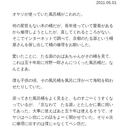
2011.05.01
オヤジが使っていた風呂桶がこわれた。
何の変哲もない木の桶だが、長年使っていて愛着がある
から修理しようとしたが、直してくれるところがない。
そこでインターネットで調べて、京都のたる源という桶
屋さんを探し出して桶の修理をお願いした。
驚いたことに、たる源のおばあちゃんがその桶を見て、
これは五十年前に河野一郎さんにつくった風呂桶だ。な
んとまあ。
僕も子供の頃、その風呂桶を風呂に浮かべて海戦を戦わ
せたりしていた。
戻ってきた風呂桶をよく見ると、ものすごーくうすくな
っているが、『京なわて たる源』とたしかに裏に焼い
てあった。大事に使えばあと五十年は使えるそうで、オ
ヤジはペシ坊にこの話をよーく聞かせていた。そりゃ次
に修理に出すのは僕じゃなくてペシ坊だ。