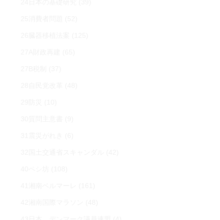
24日本の基礎研究
(39)
25消費者問題
(52)
26臓器移植法案
(125)
27A財政再建
(65)
27B税制
(37)
28自民党改革
(48)
29防災
(10)
30質問主意書
(9)
31震災がれき
(6)
32国土交通省スキャンダル
(42)
40ペシ坊
(108)
41湘南ベルマーレ
(161)
42湘南国際マラソン
(48)
43日本 デンマーク議員連盟
(4)