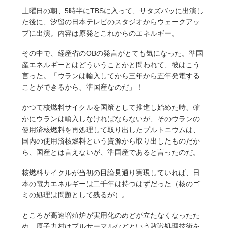
土曜日の朝、5時半にTBSに入って、サタズバッに出演し
た後に、汐留の日本テレビのスタジオからウェークアッ
プに出演。内容は原発とこれからのエネルギー。
その中で、経産省のOBの発言がとても気になった。準国
産エネルギーとはどういうことかと問われて、彼はこう
言った。「ウランは輸入してから三年から五年発電する
ことができるから、準国産なのだ」！
かつて核燃料サイクルを国策として推進し始めた時、確
かにウランは輸入しなければならないが、そのウランの
使用済核燃料を再処理して取り出したプルトニウムは、
国内の使用済核燃料という資源から取り出したものだか
ら、国産とは言えないが、準国産であると言ったのだ。
核燃料サイクルが当初の目論見通り実現していれば、日
本の電力エネルギーは二千年は持つはずだった（核のゴ
ミの処理は問題として残るが）。
ところが高速増殖炉が実用化のめどが立たなくなったた
め、原子力村はプルサーマルなどという敗戦処理技術を