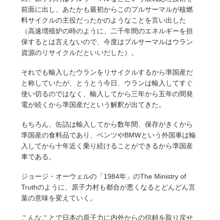
前面に出し、あたかも最初からこのプルサーマルが核燃
料サイクルの主役だったかのようなことを言い出した
（高速増殖炉の時のように、二千年間のエネルギーを担
保するとは言えないので、今度はプルサーマルはウラン
資源のリサイクルだといいだした）。
それでも輸入したウランをリサイクルするから準国産だ
と称していたが、とうとう今日、ウランは輸入してすぐ
使い切るのではなく、輸入してから三年から五年の間発
電が続くから準国産だという解釈が出てきた。
もちろん、缶詰は輸入してから数年間、保存がきくから
準国産の食料品であり、ベンツやBMWという外国車は輸
入してから十年近く乗り続けることができるから準国産
車である。
ジョージ・オーウェルの「1984年」のThe Ministry of
Truthのように、原子力村も都合が悪くなるとどんどん言
葉の意味を変えていく。
こんなことで日本の原子力に内外からの信頼を取り戻せ