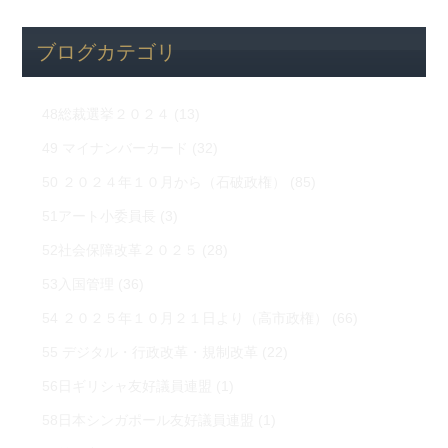
ブログカテゴリ
48総裁選挙２０２４
(13)
49 マイナンバーカード
(32)
50 ２０２４年１０月から（石破政権）
(85)
51アート小委員長
(3)
52社会保障改革２０２５
(28)
53入国管理
(36)
54 ２０２５年１０月２１日より（高市政権）
(66)
55 デジタル・行政改革・規制改革
(22)
56日ギリシャ友好議員連盟
(1)
58日本シンガポール友好議員連盟
(1)