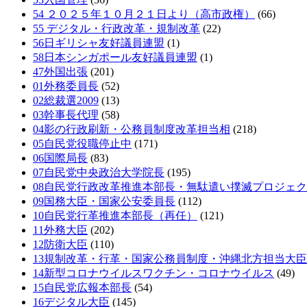
54 ２０２５年１０月２１日より（高市政権）
(66)
55 デジタル・行政改革・規制改革
(22)
56日ギリシャ友好議員連盟
(1)
58日本シンガポール友好議員連盟
(1)
47外国出張
(201)
01外務委員長
(52)
02総裁選2009
(13)
03幹事長代理
(58)
04影の行政刷新・公務員制度改革担当相
(218)
05自民党役職停止中
(171)
06国際局長
(83)
07自民党中央政治大学院長
(195)
08自民党行政改革推進本部長・無駄遣い撲滅プロジェ
09国務大臣・国家公安委員長
(112)
10自民党行革推進本部長（再任）
(121)
11外務大臣
(202)
12防衛大臣
(110)
13規制改革・行革・国家公務員制度・沖縄北方担当大臣
14新型コロナウイルスワクチン・コロナウイルス
(49)
15自民党広報本部長
(54)
16デジタル大臣
(145)