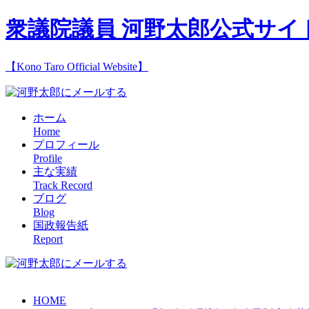
衆議院議員 河野太郎公式サイ
【Kono Taro Official Website】
ホーム
Home
プロフィール
Profile
主な実績
Track Record
ブログ
Blog
国政報告紙
Report
HOME