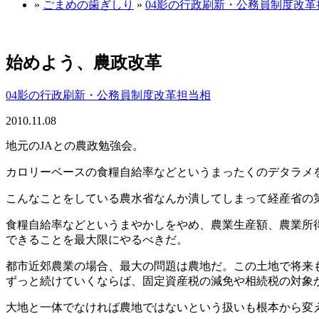
»
ごまめの歯ぎしり
»
04影の行政刷新・公務員制度改革
始めよう、農政改革
04影の行政刷新・公務員制度改革担当相
2010.11.08
地元のJAとの農政勉強会。
カロリーベースの食糧自給率などというまったくのデタラメ
こんなことをしている農水省なんか潰してしまって経産省の
食糧自給率などというまやかしをやめ、農業生産額、農業所
できることを最大限にやるべきだ。
都市近郊農業の場合、最大の問題は農地だ。この土地で将来
ずっと続けていくならば、固定資産税の減免や相続税の対象
大地と一体でなければ農地ではないという扱いも根本から変