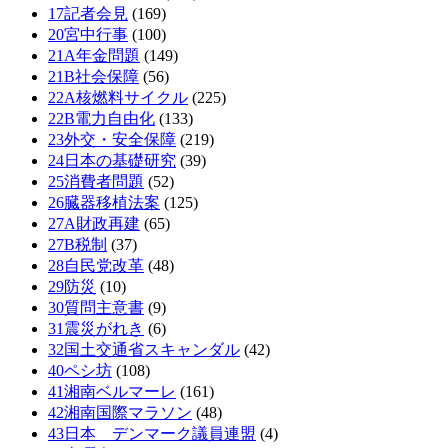
17記者会見
(169)
20宮中行事
(100)
21A年金問題
(149)
21B社会保障
(56)
22A核燃料サイクル
(225)
22B電力自由化
(133)
23外交・安全保障
(219)
24日本の基礎研究
(39)
25消費者問題
(52)
26臓器移植法案
(125)
27A財政再建
(65)
27B税制
(37)
28自民党改革
(48)
29防災
(10)
30質問主意書
(9)
31震災がれき
(6)
32国土交通省スキャンダル
(42)
40ペシ坊
(108)
41湘南ベルマーレ
(161)
42湘南国際マラソン
(48)
43日本 デンマーク議員連盟
(4)