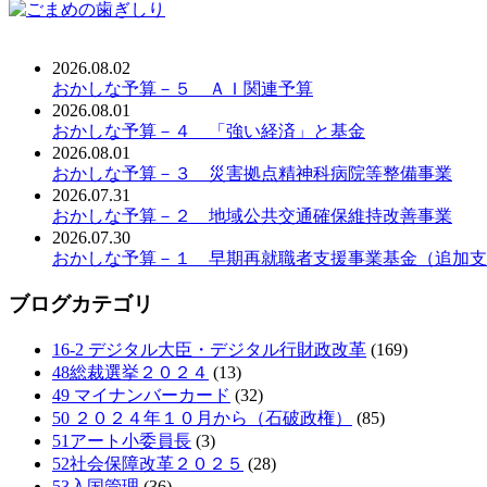
2026.08.02
おかしな予算－５ ＡＩ関連予算
2026.08.01
おかしな予算－４ 「強い経済」と基金
2026.08.01
おかしな予算－３ 災害拠点精神科病院等整備事業
2026.07.31
おかしな予算－２ 地域公共交通確保維持改善事業
2026.07.30
おかしな予算－１ 早期再就職者支援事業基金（追加支
ブログカテゴリ
16-2 デジタル大臣・デジタル行財政改革
(169)
48総裁選挙２０２４
(13)
49 マイナンバーカード
(32)
50 ２０２４年１０月から（石破政権）
(85)
51アート小委員長
(3)
52社会保障改革２０２５
(28)
53入国管理
(36)