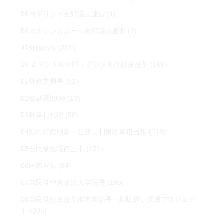
56日ギリシャ友好議員連盟
(1)
58日本シンガポール友好議員連盟
(1)
47外国出張
(201)
16-2 デジタル大臣・デジタル行財政改革
(169)
01外務委員長
(52)
02総裁選2009
(13)
03幹事長代理
(58)
04影の行政刷新・公務員制度改革担当相
(218)
05自民党役職停止中
(171)
06国際局長
(84)
07自民党中央政治大学院長
(195)
08自民党行政改革推進本部長・無駄遣い撲滅プロジェク
ト
(305)