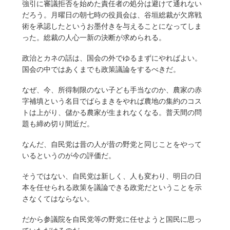
強引に審議拒否を始めた責任者の処分は避けて通れない
だろう。月曜日の朝七時の役員会は、谷垣総裁が欠席戦
術を承認したというお墨付きを与えることになってしま
った。総裁の人心一新の決断が求められる。
政治とカネの話は、国会の外でゆるまずにやればよい。
国会の中ではあくまでも政策議論をするべきだ。
なぜ、今、所得制限のない子ども手当なのか、農家の赤
字補填という名目でばらまきをやれば農地の集約のコス
トは上がり、儲かる農家が生まれなくなる。普天間の問
題も締め切り間近だ。
なんだ、自民党は昔の人が昔の野党と同じことをやって
いるというのが今の評価だ。
そうではない、自民党は新しく、人も変わり、明日の日
本を任せられる政策を議論できる政党だということを示
さなくてはならない。
だから参議院を自民党等の野党に任せようと国民に思っ