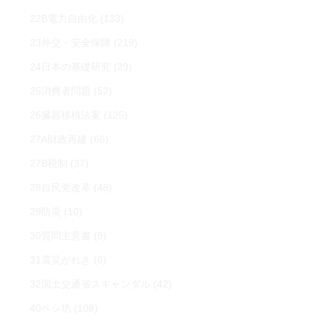
22B電力自由化
(133)
23外交・安全保障
(219)
24日本の基礎研究
(39)
25消費者問題
(52)
26臓器移植法案
(125)
27A財政再建
(66)
27B税制
(37)
28自民党改革
(48)
29防災
(10)
30質問主意書
(9)
31震災がれき
(6)
32国土交通省スキャンダル
(42)
40ペシ坊
(108)