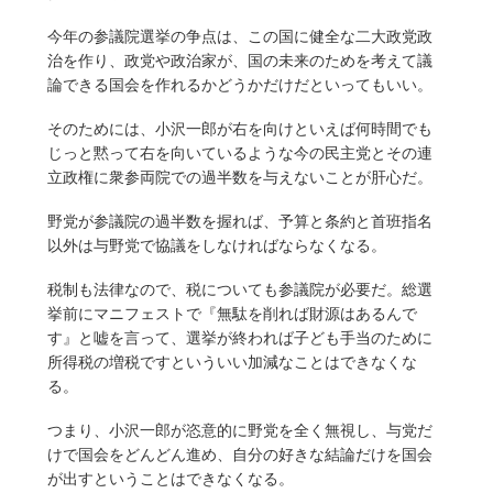
今年の参議院選挙の争点は、この国に健全な二大政党政
治を作り、政党や政治家が、国の未来のためを考えて議
論できる国会を作れるかどうかだけだといってもいい。
そのためには、小沢一郎が右を向けといえば何時間でも
じっと黙って右を向いているような今の民主党とその連
立政権に衆参両院での過半数を与えないことが肝心だ。
野党が参議院の過半数を握れば、予算と条約と首班指名
以外は与野党で協議をしなければならなくなる。
税制も法律なので、税についても参議院が必要だ。総選
挙前にマニフェストで『無駄を削れば財源はあるんで
す』と嘘を言って、選挙が終われば子ども手当のために
所得税の増税ですといういい加減なことはできなくな
る。
つまり、小沢一郎が恣意的に野党を全く無視し、与党だ
けで国会をどんどん進め、自分の好きな結論だけを国会
が出すということはできなくなる。