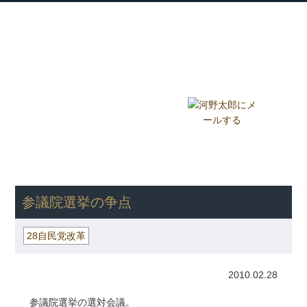
衆議院議員 河野太郎公式サイト
【Kono Taro Official Website】
ホーム
プロフィール
主な実績
Home
Profile
Track Record
ブログ
国政報告紙
Blog
Report
HOME
»
ごまめの歯ぎしり
»
28自民党改革
» 参議院選挙の争点
参議院選挙の争点
28自民党改革
2010.02.28
参議院選挙の選対会議。