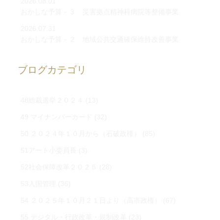
2026.08.01
おかしな予算－３ 災害拠点精神科病院等整備事業
2026.07.31
おかしな予算－２ 地域公共交通確保維持改善事業
ブログカテゴリ
48総裁選挙２０２４
(13)
49 マイナンバーカード
(32)
50 ２０２４年１０月から（石破政権）
(85)
51アート小委員長
(3)
52社会保障改革２０２５
(28)
53入国管理
(36)
54 ２０２５年１０月２１日より（高市政権）
(67)
55 デジタル・行政改革・規制改革
(23)