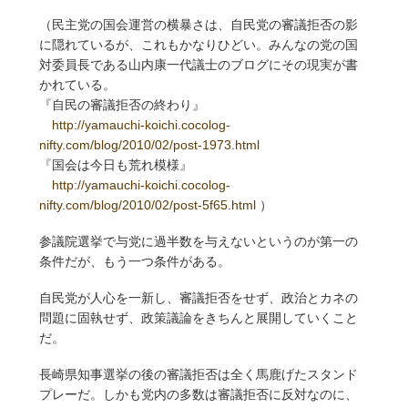
（民主党の国会運営の横暴さは、自民党の審議拒否の影
に隠れているが、これもかなりひどい。みんなの党の国
対委員長である山内康一代議士のブログにその現実が書
かれている。
『自民の審議拒否の終わり』
http://yamauchi-koichi.cocolog-
nifty.com/blog/2010/02/post-1973.html
『国会は今日も荒れ模様』
http://yamauchi-koichi.cocolog-
nifty.com/blog/2010/02/post-5f65.html
）
参議院選挙で与党に過半数を与えないというのが第一の
条件だが、もう一つ条件がある。
自民党が人心を一新し、審議拒否をせず、政治とカネの
問題に固執せず、政策議論をきちんと展開していくこと
だ。
長崎県知事選挙の後の審議拒否は全く馬鹿げたスタンド
プレーだ。しかも党内の多数は審議拒否に反対なのに、