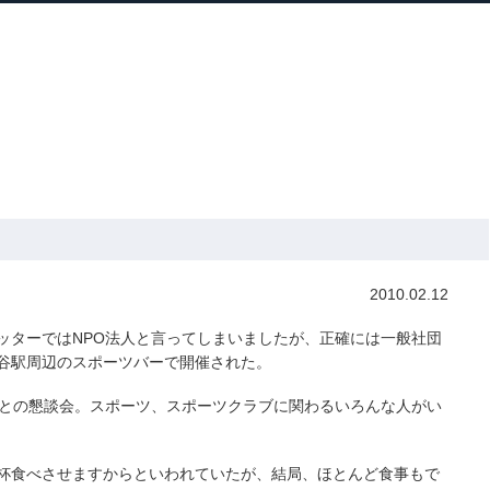
ホーム
プロフィール
主な実績
ブロ
Home
Profile
Track Record
Blog
マーレ
» 東京スポーツリンク
2010.02.12
ッターではNPO法人と言ってしまいましたが、正確には一般社団
谷駅周辺のスポーツバーで開催された。
者との懇談会。スポーツ、スポーツクラブに関わるいろんな人がい
杯食べさせますからといわれていたが、結局、ほとんど食事もで