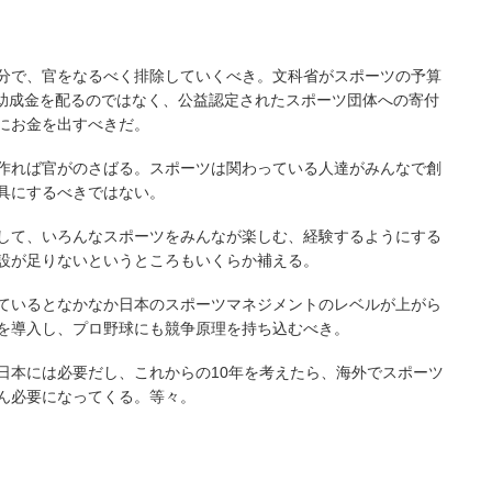
分で、官をなるべく排除していくべき。文科省がスポーツの予算
の助成金を配るのではなく、公益認定されたスポーツ団体への寄付
にお金を出すべきだ。
作れば官がのさばる。スポーツは関わっている人達がみんなで創
具にするべきではない。
して、いろんなスポーツをみんなが楽しむ、経験するようにする
設が足りないというところもいくらか補える。
ているとなかなか日本のスポーツマネジメントのレベルが上がら
を導入し、プロ野球にも競争原理を持ち込むべき。
日本には必要だし、これからの10年を考えたら、海外でスポーツ
ん必要になってくる。等々。