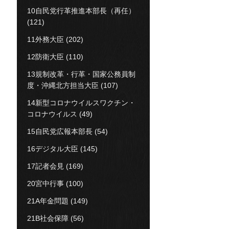
10自民党行革推進本部長（再任）
(121)
11外務大臣
(202)
12防衛大臣
(110)
13規制改革・行革・国家公務員制
度・沖縄北方担当大臣
(107)
14新型コロナウイルスワクチン・
コロナウイルス
(49)
15自民党広報本部長
(54)
16デジタル大臣
(145)
17記者会見
(169)
20宮中行事
(100)
21A年金問題
(149)
21B社会保障
(56)