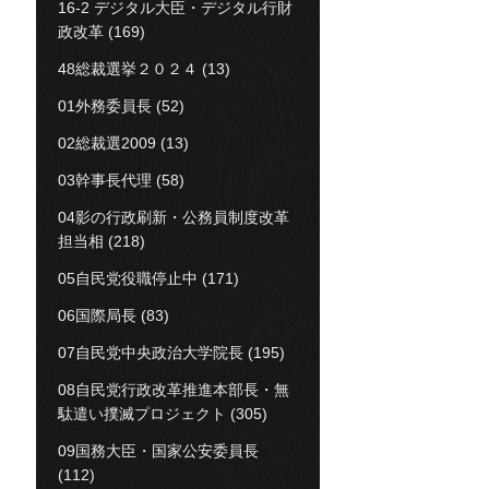
16-2 デジタル大臣・デジタル行財
政改革
(169)
48総裁選挙２０２４
(13)
01外務委員長
(52)
02総裁選2009
(13)
03幹事長代理
(58)
04影の行政刷新・公務員制度改革
担当相
(218)
05自民党役職停止中
(171)
06国際局長
(83)
07自民党中央政治大学院長
(195)
08自民党行政改革推進本部長・無
駄遣い撲滅プロジェクト
(305)
09国務大臣・国家公安委員長
(112)