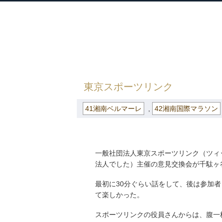
衆議院議員 河野太郎公式サイト
【Kono Taro Official Website】
HOME
»
ごまめの歯ぎしり
»
41湘南ベル
東京スポーツリンク
41湘南ベルマーレ
,
42湘南国際マラソン
一般社団法人東京スポーツリンク（ツィ
法人でした）主催の意見交換会が千駄ヶ
最初に30分ぐらい話をして、後は参加
て楽しかった。
スポーツリンクの役員さんからは、腹一