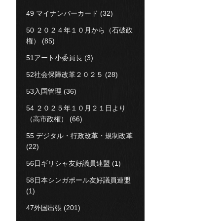
49 マイナンバーカード
(32)
50 ２０２４年１０月から（石破政
権）
(85)
51アート小委員長
(3)
52社会保障改革２０２５
(28)
53入国管理
(36)
54 ２０２５年１０月２１日より
（高市政権）
(66)
55 デジタル・行政改革・規制改革
(22)
56日ギリシャ友好議員連盟
(1)
58日本シンガポール友好議員連盟
(1)
47外国出張
(201)