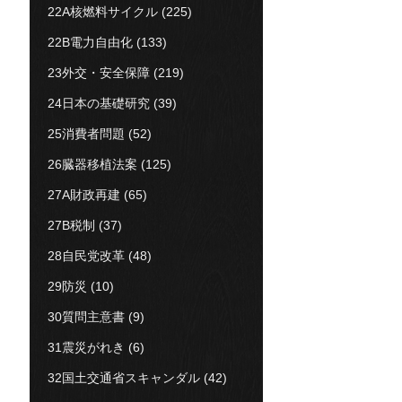
22A核燃料サイクル
(225)
22B電力自由化
(133)
23外交・安全保障
(219)
24日本の基礎研究
(39)
25消費者問題
(52)
26臓器移植法案
(125)
27A財政再建
(65)
27B税制
(37)
28自民党改革
(48)
29防災
(10)
30質問主意書
(9)
31震災がれき
(6)
32国土交通省スキャンダル
(42)