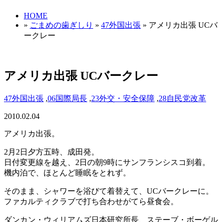
HOME
»
ごまめの歯ぎしり
»
47外国出張
» アメリカ出張 UCバ
ークレー
アメリカ出張 UCバークレー
47外国出張
,
06国際局長
,
23外交・安全保障
,
28自民党改革
2010.02.04
アメリカ出張。
2月2日夕方五時、成田発。
日付変更線を越え、2日の朝9時にサンフランシスコ到着。
機内泊で、ほとんど睡眠をとれず。
そのまま、シャワーを浴びて着替えて、UCバークレーに。
ファカルティクラブで打ち合わせがてら昼食会。
ダンカン・ウィリアムズ日本研究所長、ステーブ・ボーゲル