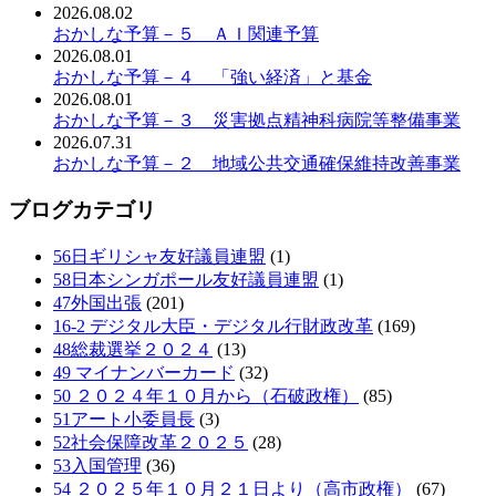
2026.08.02
おかしな予算－５ ＡＩ関連予算
2026.08.01
おかしな予算－４ 「強い経済」と基金
2026.08.01
おかしな予算－３ 災害拠点精神科病院等整備事業
2026.07.31
おかしな予算－２ 地域公共交通確保維持改善事業
ブログカテゴリ
56日ギリシャ友好議員連盟
(1)
58日本シンガポール友好議員連盟
(1)
47外国出張
(201)
16-2 デジタル大臣・デジタル行財政改革
(169)
48総裁選挙２０２４
(13)
49 マイナンバーカード
(32)
50 ２０２４年１０月から（石破政権）
(85)
51アート小委員長
(3)
52社会保障改革２０２５
(28)
53入国管理
(36)
54 ２０２５年１０月２１日より（高市政権）
(67)