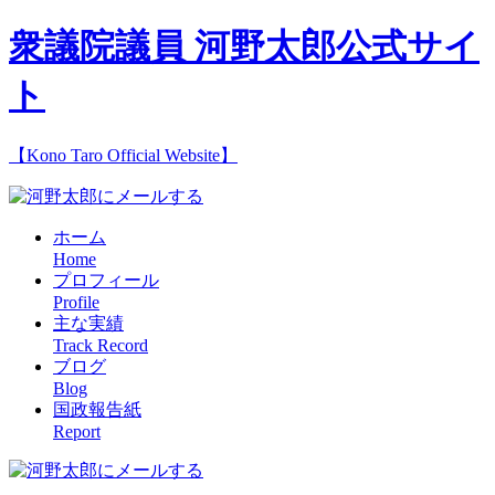
衆議院議員 河野太郎公式サイ
ト
【Kono Taro Official Website】
ホーム
Home
プロフィール
Profile
主な実績
Track Record
ブログ
Blog
国政報告紙
Report