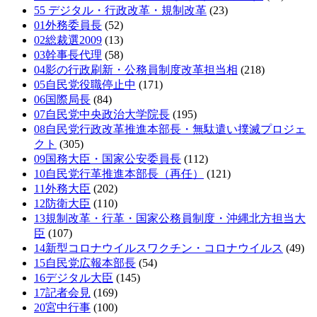
55 デジタル・行政改革・規制改革
(23)
01外務委員長
(52)
02総裁選2009
(13)
03幹事長代理
(58)
04影の行政刷新・公務員制度改革担当相
(218)
05自民党役職停止中
(171)
06国際局長
(84)
07自民党中央政治大学院長
(195)
08自民党行政改革推進本部長・無駄遣い撲滅プロジェ
クト
(305)
09国務大臣・国家公安委員長
(112)
10自民党行革推進本部長（再任）
(121)
11外務大臣
(202)
12防衛大臣
(110)
13規制改革・行革・国家公務員制度・沖縄北方担当大
臣
(107)
14新型コロナウイルスワクチン・コロナウイルス
(49)
15自民党広報本部長
(54)
16デジタル大臣
(145)
17記者会見
(169)
20宮中行事
(100)