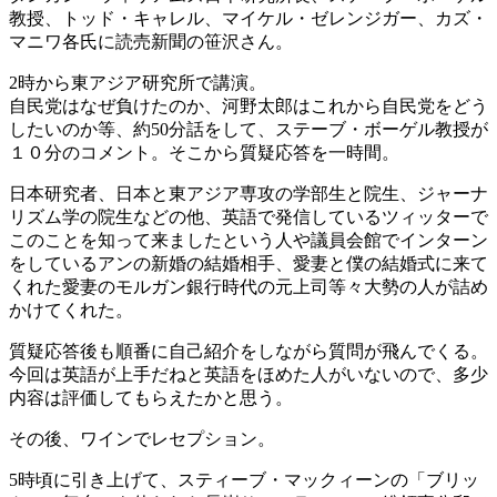
教授、トッド・キャレル、マイケル・ゼレンジガー、カズ・
マニワ各氏に読売新聞の笹沢さん。
2時から東アジア研究所で講演。
自民党はなぜ負けたのか、河野太郎はこれから自民党をどう
したいのか等、約50分話をして、ステーブ・ボーゲル教授が
１０分のコメント。そこから質疑応答を一時間。
日本研究者、日本と東アジア専攻の学部生と院生、ジャーナ
リズム学の院生などの他、英語で発信しているツィッターで
このことを知って来ましたという人や議員会館でインターン
をしているアンの新婚の結婚相手、愛妻と僕の結婚式に来て
くれた愛妻のモルガン銀行時代の元上司等々大勢の人が詰め
かけてくれた。
質疑応答後も順番に自己紹介をしながら質問が飛んでくる。
今回は英語が上手だねと英語をほめた人がいないので、多少
内容は評価してもらえたかと思う。
その後、ワインでレセプション。
5時頃に引き上げて、スティーブ・マックィーンの「ブリッ