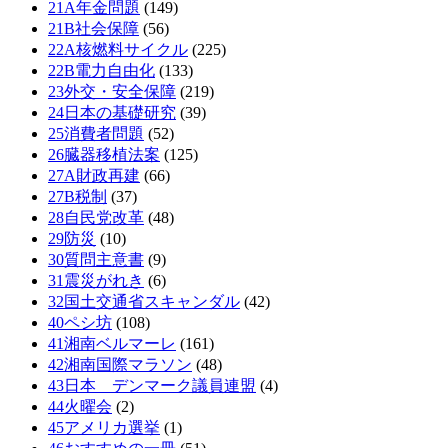
21A年金問題
(149)
21B社会保障
(56)
22A核燃料サイクル
(225)
22B電力自由化
(133)
23外交・安全保障
(219)
24日本の基礎研究
(39)
25消費者問題
(52)
26臓器移植法案
(125)
27A財政再建
(66)
27B税制
(37)
28自民党改革
(48)
29防災
(10)
30質問主意書
(9)
31震災がれき
(6)
32国土交通省スキャンダル
(42)
40ペシ坊
(108)
41湘南ベルマーレ
(161)
42湘南国際マラソン
(48)
43日本 デンマーク議員連盟
(4)
44火曜会
(2)
45アメリカ選挙
(1)