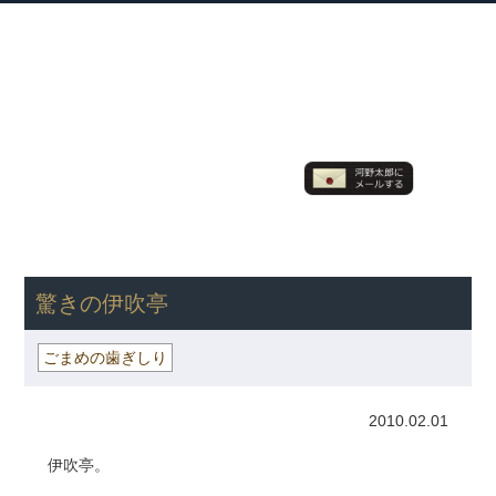
衆議院議員 河野太郎公式サイト
【Kono Taro Official Website】
ホーム
プロフィール
主な実績
Home
Profile
Track Record
ブログ
国政報告紙
Blog
Report
HOME
»
ごまめの歯ぎしり
» 驚きの伊吹亭
驚きの伊吹亭
ごまめの歯ぎしり
2010.02.01
伊吹亭。