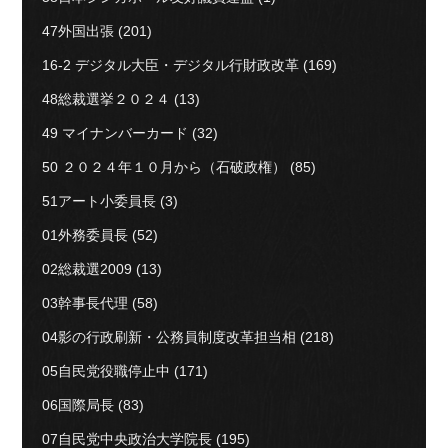
47外国出張
(201)
16-2 デジタル大臣・デジタル行財政改革
(169)
48総裁選挙２０２４
(13)
49 マイナンバーカード
(32)
50 ２０２４年１０月から（石破政権）
(85)
51アート小委員長
(3)
01外務委員長
(52)
02総裁選2009
(13)
03幹事長代理
(58)
04影の行政刷新・公務員制度改革担当相
(218)
05自民党役職停止中
(171)
06国際局長
(83)
07自民党中央政治大学院長
(195)