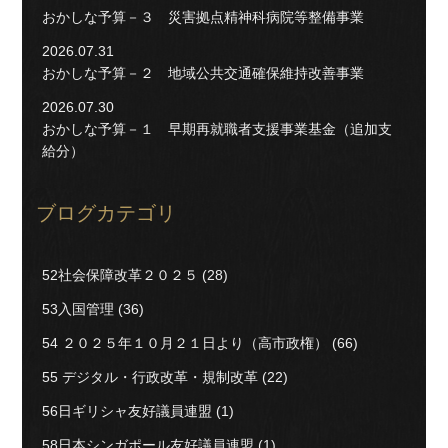
おかしな予算－３ 災害拠点精神科病院等整備事業
2026.07.31
おかしな予算－２ 地域公共交通確保維持改善事業
2026.07.30
おかしな予算－１ 早期再就職者支援事業基金（追加支
給分）
ブログカテゴリ
52社会保障改革２０２５
(28)
53入国管理
(36)
54 ２０２５年１０月２１日より（高市政権）
(66)
55 デジタル・行政改革・規制改革
(22)
56日ギリシャ友好議員連盟
(1)
58日本シンガポール友好議員連盟
(1)