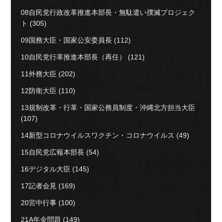
08自民党行政改革推進本部長・無駄遣い撲滅プロジェク
ト
(305)
09国務大臣・国家公安委員長
(112)
10自民党行革推進本部長（再任）
(121)
11外務大臣
(202)
12防衛大臣
(110)
13規制改革・行革・国家公務員制度・沖縄北方担当大臣
(107)
14新型コロナウイルスワクチン・コロナウイルス
(49)
15自民党広報本部長
(54)
16デジタル大臣
(145)
17記者会見
(169)
20宮中行事
(100)
21A年金問題
(149)