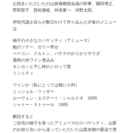
お招きいただいたのは政権構想会議の幹事、園田博之、
野田聖子、西村康稔、舛添要一、河野太郎。
伊吹代議士自らが数日かけて作り込んだ夕食のメニュー
は
柚子の小さなスパゲッティ（アミューズ）
鮑のソテー、ゼリー寄せ
ベーコン、クルトン、バナナのかりかりサラダ
鹿肉の赤ワイン煮込み
キンカンと干し柿のシロップ煮
ミントティ
ワインが（私にとっては猫に小判）
ミッシェル・ツィギー
ルーウェン・エステート・シャルドネ 2005
シャトー・ラトゥール 1985
解説すると
ご自宅の柚子を使ったアミューズのスパゲッティ、山梨
のお知り合いから送っていただいた山梨名物の醤油で煮