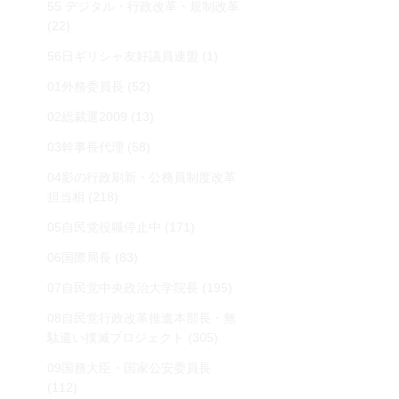
55 デジタル・行政改革・規制改革
(22)
56日ギリシャ友好議員連盟
(1)
01外務委員長
(52)
02総裁選2009
(13)
03幹事長代理
(58)
04影の行政刷新・公務員制度改革
担当相
(218)
05自民党役職停止中
(171)
06国際局長
(83)
07自民党中央政治大学院長
(195)
08自民党行政改革推進本部長・無
駄遣い撲滅プロジェクト
(305)
09国務大臣・国家公安委員長
(112)