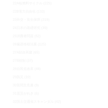
22A核燃料サイクル
(225)
22B電力自由化
(133)
23外交・安全保障
(219)
24日本の基礎研究
(39)
25消費者問題
(52)
26臓器移植法案
(125)
27A財政再建
(65)
27B税制
(37)
28自民党改革
(48)
29防災
(10)
30質問主意書
(9)
31震災がれき
(6)
32国土交通省スキャンダル
(42)