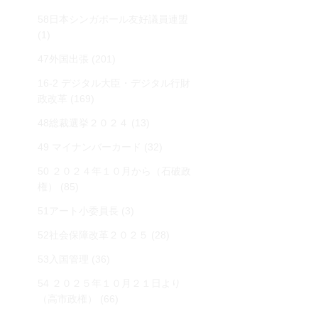
58日本シンガポール友好議員連盟
(1)
47外国出張
(201)
16-2 デジタル大臣・デジタル行財
政改革
(169)
48総裁選挙２０２４
(13)
49 マイナンバーカード
(32)
50 ２０２４年１０月から（石破政
権）
(85)
51アート小委員長
(3)
52社会保障改革２０２５
(28)
53入国管理
(36)
54 ２０２５年１０月２１日より
（高市政権）
(66)