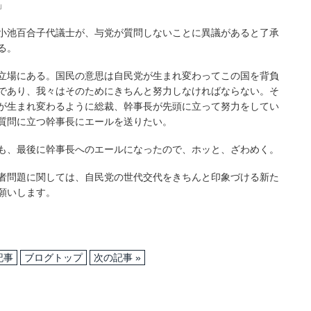
」
小池百合子代議士が、与党が質問しないことに異議があると了承
る。
立場にある。国民の意思は自民党が生まれ変わってこの国を背負
であり、我々はそのためにきちんと努力しなければならない。そ
が生まれ変わるように総裁、幹事長が先頭に立って努力をしてい
質問に立つ幹事長にエールを送りたい。
も、最後に幹事長へのエールになったので、ホッと、ざわめく。
者問題に関しては、自民党の世代交代をきちんと印象づける新た
願いします。
記事
ブログトップ
次の記事 »