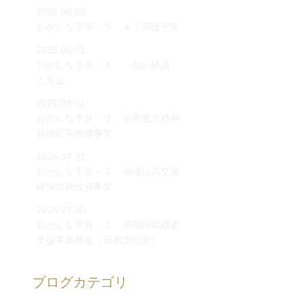
2026.08.02
おかしな予算－５ ＡＩ関連予算
2026.08.01
おかしな予算－４ 「強い経済」
と基金
2026.08.01
おかしな予算－３ 災害拠点精神
科病院等整備事業
2026.07.31
おかしな予算－２ 地域公共交通
確保維持改善事業
2026.07.30
おかしな予算－１ 早期再就職者
支援事業基金（追加支給分）
ブログカテゴリ