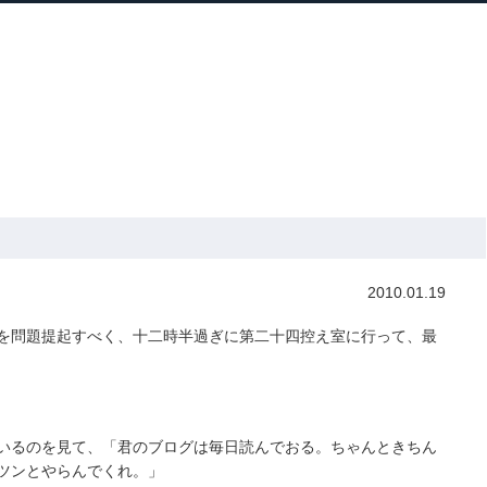
ホーム
プロフィール
主な実績
ブロ
Home
Profile
Track Record
Blog
革
» 幹事長の約束
2010.01.19
を問題提起すべく、十二時半過ぎに第二十四控え室に行って、最
いるのを見て、「君のブログは毎日読んでおる。ちゃんときちん
ツンとやらんでくれ。」