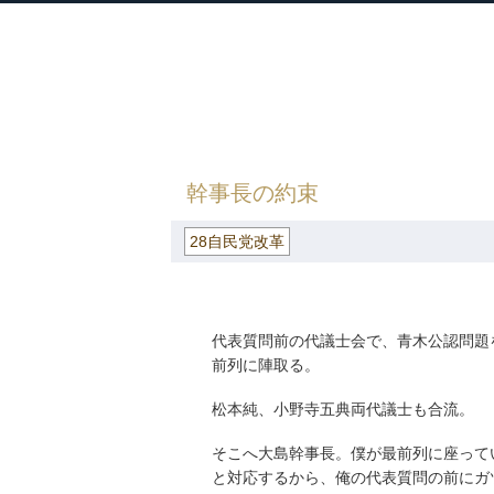
衆議院議員 河野太郎公式サイト
【Kono Taro Official Website】
HOME
»
ごまめの歯ぎしり
»
28自民党改
幹事長の約束
28自民党改革
代表質問前の代議士会で、青木公認問題
前列に陣取る。
松本純、小野寺五典両代議士も合流。
そこへ大島幹事長。僕が最前列に座って
と対応するから、俺の代表質問の前にガ