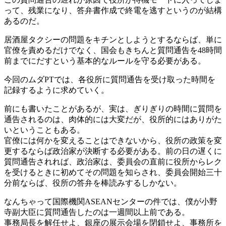
って、残業になり、答弁書作成で終電を逃すというのが結構
あるのだ。
居酒屋タクシーの問題をキチンとしようとするならば、単に
官僚を責めるだけでなく、国会もきちんと質問通告を48時間
前までにだすという基本的なルールを守る必要がある。
今回のムダPTでは、各役所に質問通告を受け取った時間を
記録するように求めていく。
前にも書いたことがあるが、実は、ぎりぎりの時間に質問を
通告されるのは、肉体的には大変だが、役所的にはありがた
いということもある。
官僚には何かを変えることはできないから、役所の政策を変
更するならば政治家が決断する必要がある。前の日の遅くに
質問通告されれば、政治家は、委員会の直前に役所からレク
を受けるときに初めてその問題を知らされ、委員会開始三十
分前ならば、役所の答弁を棒読みするしかない。
なんちゃって国際機関ASEANセンターの件では、僕が小野
寺副大臣に質問通告したのは一週間以上前である。
事務局長を解任せよ、銀座の展示会場を閉鎖せよ、事務所を