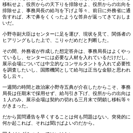
移転せよ、役所からの天下りを排除せよ、役所からの出向を
排除せよ、事務局長の給与を下げよ等々、前日に外務省に通
告すれば、木で鼻をくくったような答弁が返ってきておしま
いだ。
小野寺副大臣はセンターに足を運び、現状を見て、関係者の
ヒアリングもした上で、こりゃだめだと判断した。
その間、外務省が作成した想定答弁は、事務局長はよくやっ
ているし、センターには必要な人材を入れているだけだし、
展示会場については中立的なコンサルタントを入れて必要性
を調査したいし、国際機関として給与は正当な金額と思われ
るし云々。
一週間の時間と政治家小野寺五典が介在したからこそ、事務
局長は任期末で採用せず、給与引き下げ、役所からの出向は
１人のみ、展示会場は契約の切れる三月末で閉鎖し移転等々
がきまった。
だから質問通告を早くすることは何も問題はない。突発的に
何か起これば、それは聞けばよいのだから。