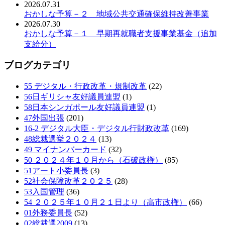
2026.07.31
おかしな予算－２ 地域公共交通確保維持改善事業
2026.07.30
おかしな予算－１ 早期再就職者支援事業基金（追加
支給分）
ブログカテゴリ
55 デジタル・行政改革・規制改革
(22)
56日ギリシャ友好議員連盟
(1)
58日本シンガポール友好議員連盟
(1)
47外国出張
(201)
16-2 デジタル大臣・デジタル行財政改革
(169)
48総裁選挙２０２４
(13)
49 マイナンバーカード
(32)
50 ２０２４年１０月から（石破政権）
(85)
51アート小委員長
(3)
52社会保障改革２０２５
(28)
53入国管理
(36)
54 ２０２５年１０月２１日より（高市政権）
(66)
01外務委員長
(52)
02総裁選2009
(13)