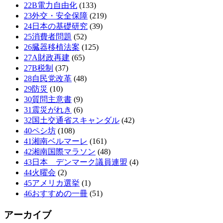
22B電力自由化
(133)
23外交・安全保障
(219)
24日本の基礎研究
(39)
25消費者問題
(52)
26臓器移植法案
(125)
27A財政再建
(65)
27B税制
(37)
28自民党改革
(48)
29防災
(10)
30質問主意書
(9)
31震災がれき
(6)
32国土交通省スキャンダル
(42)
40ペシ坊
(108)
41湘南ベルマーレ
(161)
42湘南国際マラソン
(48)
43日本 デンマーク議員連盟
(4)
44火曜会
(2)
45アメリカ選挙
(1)
46おすすめの一冊
(51)
アーカイブ