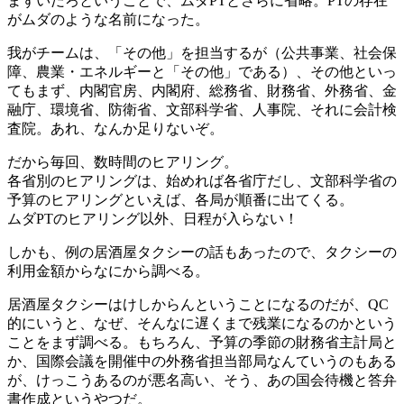
まずいだろということで、ムダPTとさらに省略。PTの存在
がムダのような名前になった。
我がチームは、「その他」を担当するが（公共事業、社会保
障、農業・エネルギーと「その他」である）、その他といっ
てもまず、内閣官房、内閣府、総務省、財務省、外務省、金
融庁、環境省、防衛省、文部科学省、人事院、それに会計検
査院。あれ、なんか足りないぞ。
だから毎回、数時間のヒアリング。
各省別のヒアリングは、始めれば各省庁だし、文部科学省の
予算のヒアリングといえば、各局が順番に出てくる。
ムダPTのヒアリング以外、日程が入らない！
しかも、例の居酒屋タクシーの話もあったので、タクシーの
利用金額からなにから調べる。
居酒屋タクシーはけしからんということになるのだが、QC
的にいうと、なぜ、そんなに遅くまで残業になるのかという
ことをまず調べる。もちろん、予算の季節の財務省主計局と
か、国際会議を開催中の外務省担当部局なんていうのもある
が、けっこうあるのが悪名高い、そう、あの国会待機と答弁
書作成というやつだ。