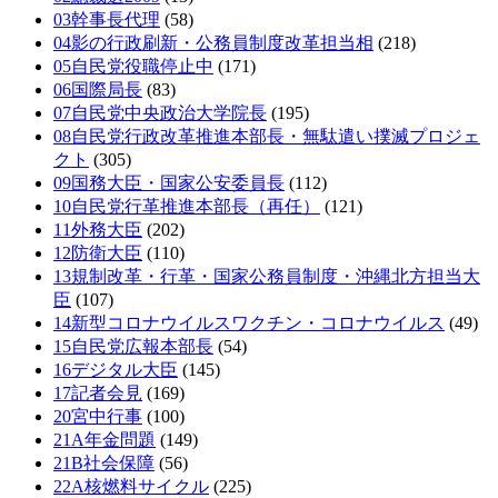
03幹事長代理
(58)
04影の行政刷新・公務員制度改革担当相
(218)
05自民党役職停止中
(171)
06国際局長
(83)
07自民党中央政治大学院長
(195)
08自民党行政改革推進本部長・無駄遣い撲滅プロジェ
クト
(305)
09国務大臣・国家公安委員長
(112)
10自民党行革推進本部長（再任）
(121)
11外務大臣
(202)
12防衛大臣
(110)
13規制改革・行革・国家公務員制度・沖縄北方担当大
臣
(107)
14新型コロナウイルスワクチン・コロナウイルス
(49)
15自民党広報本部長
(54)
16デジタル大臣
(145)
17記者会見
(169)
20宮中行事
(100)
21A年金問題
(149)
21B社会保障
(56)
22A核燃料サイクル
(225)