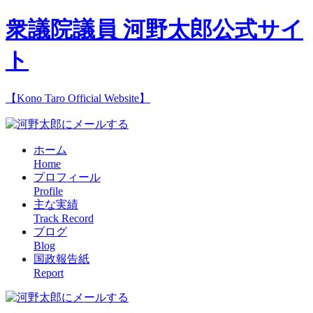
衆議院議員 河野太郎公式サイ
ト
【Kono Taro Official Website】
ホーム
Home
プロフィール
Profile
主な実績
Track Record
ブログ
Blog
国政報告紙
Report