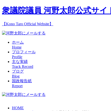
衆議院議員 河野太郎公式サイ
【Kono Taro Official Website】
ホーム
Home
プロフィール
Profile
主な実績
Track Record
ブログ
Blog
国政報告紙
Report
HOME