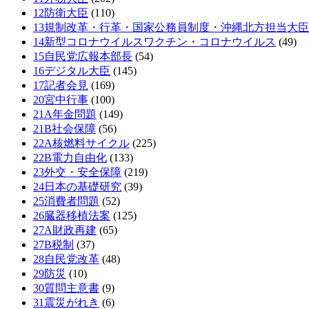
12防衛大臣
(110)
13規制改革・行革・国家公務員制度・沖縄北方担当大臣
14新型コロナウイルスワクチン・コロナウイルス
(49)
15自民党広報本部長
(54)
16デジタル大臣
(145)
17記者会見
(169)
20宮中行事
(100)
21A年金問題
(149)
21B社会保障
(56)
22A核燃料サイクル
(225)
22B電力自由化
(133)
23外交・安全保障
(219)
24日本の基礎研究
(39)
25消費者問題
(52)
26臓器移植法案
(125)
27A財政再建
(65)
27B税制
(37)
28自民党改革
(48)
29防災
(10)
30質問主意書
(9)
31震災がれき
(6)