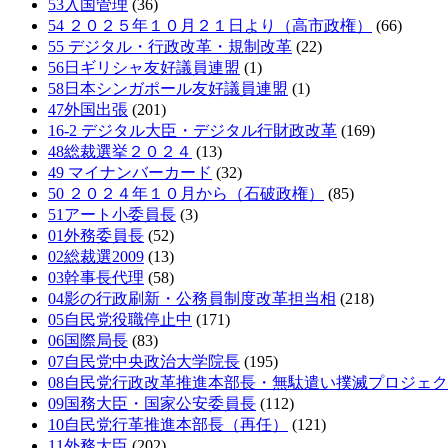
53入国管理
(36)
54 ２０２５年１０月２１日より（高市政権）
(66)
55 デジタル・行政改革・規制改革
(22)
56日ギリシャ友好議員連盟
(1)
58日本シンガポール友好議員連盟
(1)
47外国出張
(201)
16-2 デジタル大臣・デジタル行財政改革
(169)
48総裁選挙２０２４
(13)
49 マイナンバーカード
(32)
50 ２０２４年１０月から（石破政権）
(85)
51アート小委員長
(3)
01外務委員長
(52)
02総裁選2009
(13)
03幹事長代理
(58)
04影の行政刷新・公務員制度改革担当相
(218)
05自民党役職停止中
(171)
06国際局長
(83)
07自民党中央政治大学院長
(195)
08自民党行政改革推進本部長・無駄遣い撲滅プロジェ
09国務大臣・国家公安委員長
(112)
10自民党行革推進本部長（再任）
(121)
11外務大臣
(202)