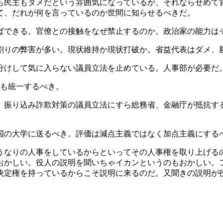
も民主もダメだという雰囲気になっているが、それならせめて
て、だれが何を言っているのか世間に知らせるべきだ。
ばできる。官僚との接触をなぜ禁止するのか。政治家の能力は
割りの弊害が多い。現状維持か現状打破か。省益代表はダメ、
分けして気に入らない議員立法を止めている。人事部が必要だ
職も統一するべき。
。振り込み詐欺対策の議員立法にすら総務省、金融庁が抵抗す
国の大学に送るべき。評価は減点主義ではなく加点主義にする
うなりの人事をしているからといってその人事権を取り上げる
おかしい。役人の説明を聞いちゃイカンというのもおかしい。
決定権を持っているからこそ説明に来るのだ。又聞きの説明が