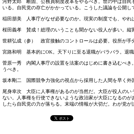
河野太郎 断固、公務員制度改革をやるべき。世の中は自民
いる。自民党の存亡がかかっている。こうした議論を公開し
稲田朋美 人事庁がなぜ必要なのか。現実の制度でも、やれ
桜田義孝 賛成！総理のいうことも聞かない役人が多い。縦
世耕弘成（参） 政官接触のコントロールは必要。役所が手
宮路和明 基本的にOK。天下りに至る退職がバラバラ。退
菅原一秀 内閣人事庁の設置を法案のはじめに書き込むべき
うべき。
坂本剛二 国際競争力強化の視点から採用した人間を早く外
尾身幸次 大臣に人事権があるのが当然だ。大臣が役人のい
ない。人事権を行使できないような政治家が大臣になるのが
したら自民党の力が落ちる。末端の情報が大切だ。わが党が