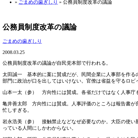
»
ごまめの歯ぎしり
» 公務員制度改革の議論
公務員制度改革の議論
ごまめの歯ぎしり
2008.03.25
公務員制度改革の議論が自民党本部で行われる。
太田誠一 基本的に案に賛成だが、民間企業に人事部を作る
部門に政治が口を出してはいけない。官僚は省益を守るロビ
山本一太（参） 方向性には賛成。各省だけではなく人事庁
亀井善太郎 方向性には賛成。人事評価のところは報告書が
忙しすぎる。
岩永浩美（参） 接触禁止などなぜ必要なのか。大臣の使い
っている人間にしかわからない。