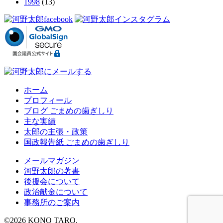
1998
(13)
ホーム
プロフィール
ブログ ごまめの歯ぎしり
主な実績
太郎の主張・政策
国政報告紙 ごまめの歯ぎしり
メールマガジン
河野太郎の著書
後援会について
政治献金について
事務所のご案内
©
2026
KONO TARO.