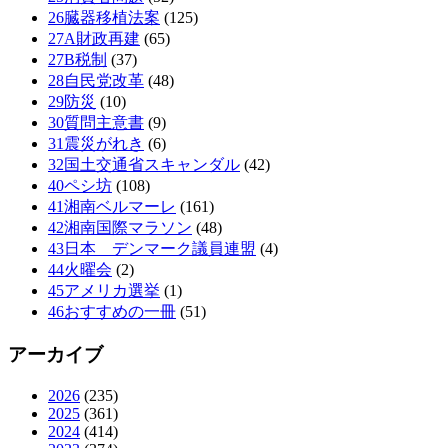
26臓器移植法案
(125)
27A財政再建
(65)
27B税制
(37)
28自民党改革
(48)
29防災
(10)
30質問主意書
(9)
31震災がれき
(6)
32国土交通省スキャンダル
(42)
40ペシ坊
(108)
41湘南ベルマーレ
(161)
42湘南国際マラソン
(48)
43日本 デンマーク議員連盟
(4)
44火曜会
(2)
45アメリカ選挙
(1)
46おすすめの一冊
(51)
アーカイブ
2026
(235)
2025
(361)
2024
(414)