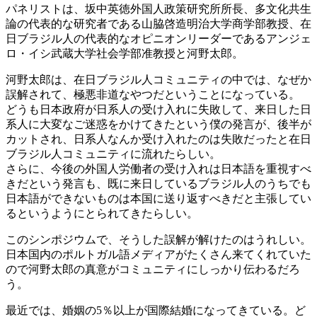
パネリストは、坂中英徳外国人政策研究所所長、多文化共生
論の代表的な研究者である山脇啓造明治大学商学部教授、在
日ブラジル人の代表的なオピニオンリーダーであるアンジェ
ロ・イシ武蔵大学社会学部准教授と河野太郎。
河野太郎は、在日ブラジル人コミュニティの中では、なぜか
誤解されて、極悪非道なやつだということになっている。
どうも日本政府が日系人の受け入れに失敗して、来日した日
系人に大変なご迷惑をかけてきたという僕の発言が、後半が
カットされ、日系人なんか受け入れたのは失敗だったと在日
ブラジル人コミュニティに流れたらしい。
さらに、今後の外国人労働者の受け入れは日本語を重視すべ
きだという発言も、既に来日しているブラジル人のうちでも
日本語ができないものは本国に送り返すべきだと主張してい
るというようにとられてきたらしい。
このシンポジウムで、そうした誤解が解けたのはうれしい。
日本国内のポルトガル語メディアがたくさん来てくれていた
ので河野太郎の真意がコミュニティにしっかり伝わるだろ
う。
最近では、婚姻の5％以上が国際結婚になってきている。ど