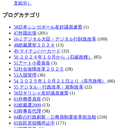
支給分）
ブログカテゴリ
58日本シンガポール友好議員連盟
(1)
47外国出張
(201)
16-2 デジタル大臣・デジタル行財政改革
(169)
48総裁選挙２０２４
(13)
49 マイナンバーカード
(32)
50 ２０２４年１０月から（石破政権）
(85)
51アート小委員長
(3)
52社会保障改革２０２５
(28)
53入国管理
(36)
54 ２０２５年１０月２１日より（高市政権）
(66)
55 デジタル・行政改革・規制改革
(22)
56日ギリシャ友好議員連盟
(1)
01外務委員長
(52)
02総裁選2009
(13)
03幹事長代理
(58)
04影の行政刷新・公務員制度改革担当相
(218)
05自民党役職停止中
(171)