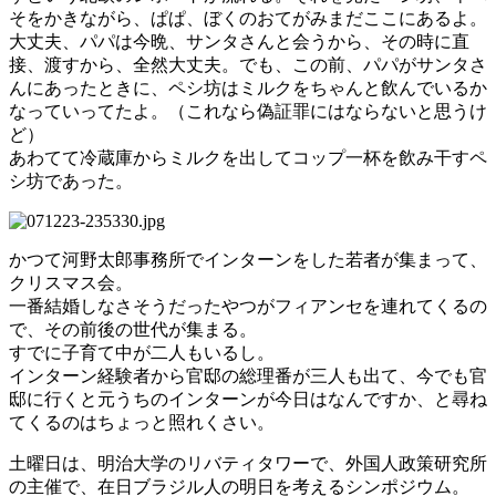
そをかきながら、ぱぱ、ぼくのおてがみまだここにあるよ。
大丈夫、パパは今晩、サンタさんと会うから、その時に直
接、渡すから、全然大丈夫。でも、この前、パパがサンタさ
んにあったときに、ペシ坊はミルクをちゃんと飲んでいるか
なっていってたよ。（これなら偽証罪にはならないと思うけ
ど）
あわてて冷蔵庫からミルクを出してコップ一杯を飲み干すペ
シ坊であった。
かつて河野太郎事務所でインターンをした若者が集まって、
クリスマス会。
一番結婚しなさそうだったやつがフィアンセを連れてくるの
で、その前後の世代が集まる。
すでに子育て中が二人もいるし。
インターン経験者から官邸の総理番が三人も出て、今でも官
邸に行くと元うちのインターンが今日はなんですか、と尋ね
てくるのはちょっと照れくさい。
土曜日は、明治大学のリバティタワーで、外国人政策研究所
の主催で、在日ブラジル人の明日を考えるシンポジウム。