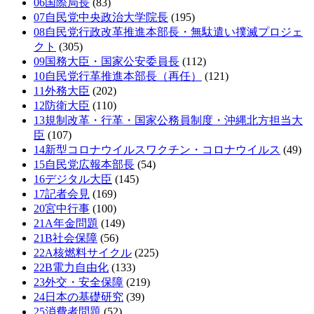
06国際局長
(83)
07自民党中央政治大学院長
(195)
08自民党行政改革推進本部長・無駄遣い撲滅プロジェ
クト
(305)
09国務大臣・国家公安委員長
(112)
10自民党行革推進本部長（再任）
(121)
11外務大臣
(202)
12防衛大臣
(110)
13規制改革・行革・国家公務員制度・沖縄北方担当大
臣
(107)
14新型コロナウイルスワクチン・コロナウイルス
(49)
15自民党広報本部長
(54)
16デジタル大臣
(145)
17記者会見
(169)
20宮中行事
(100)
21A年金問題
(149)
21B社会保障
(56)
22A核燃料サイクル
(225)
22B電力自由化
(133)
23外交・安全保障
(219)
24日本の基礎研究
(39)
25消費者問題
(52)