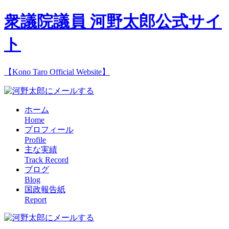
衆議院議員 河野太郎公式サイ
ト
【Kono Taro Official Website】
ホーム
Home
プロフィール
Profile
主な実績
Track Record
ブログ
Blog
国政報告紙
Report