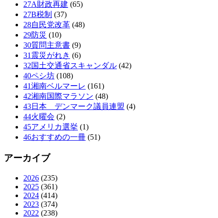
27A財政再建
(65)
27B税制
(37)
28自民党改革
(48)
29防災
(10)
30質問主意書
(9)
31震災がれき
(6)
32国土交通省スキャンダル
(42)
40ペシ坊
(108)
41湘南ベルマーレ
(161)
42湘南国際マラソン
(48)
43日本 デンマーク議員連盟
(4)
44火曜会
(2)
45アメリカ選挙
(1)
46おすすめの一冊
(51)
アーカイブ
2026
(235)
2025
(361)
2024
(414)
2023
(374)
2022
(238)