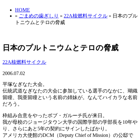
HOME
»
ごまめの歯ぎしり
»
22A核燃料サイクル
» 日本のプル
トニウムとテロの脅威
日本のプルトニウムとテロの脅威
22A核燃料サイクル
2006.07.02
平塚なぎなた大会。
伝統武道なぎなたの大会に参加している選手のなかに、瑚織
留瞳、我亜留瞳という名前の姉妹が。なんてハイカラな名前
だろう。
枠組み合意をやったボブ・ガルーチ氏が来日。
我が母校のジョージタウン大学の国際学部の学部長を10年や
り、さらにあと5年の契約にサインしたばかり。
アメリカ大使館のDCM（Deputy Chief of Mission）の公邸で