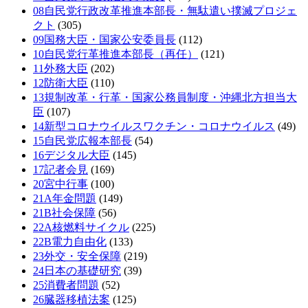
08自民党行政改革推進本部長・無駄遣い撲滅プロジェ
クト
(305)
09国務大臣・国家公安委員長
(112)
10自民党行革推進本部長（再任）
(121)
11外務大臣
(202)
12防衛大臣
(110)
13規制改革・行革・国家公務員制度・沖縄北方担当大
臣
(107)
14新型コロナウイルスワクチン・コロナウイルス
(49)
15自民党広報本部長
(54)
16デジタル大臣
(145)
17記者会見
(169)
20宮中行事
(100)
21A年金問題
(149)
21B社会保障
(56)
22A核燃料サイクル
(225)
22B電力自由化
(133)
23外交・安全保障
(219)
24日本の基礎研究
(39)
25消費者問題
(52)
26臓器移植法案
(125)