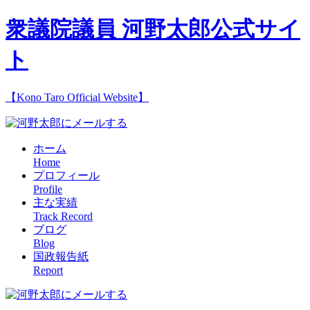
衆議院議員 河野太郎公式サイ
ト
【Kono Taro Official Website】
ホーム
Home
プロフィール
Profile
主な実績
Track Record
ブログ
Blog
国政報告紙
Report