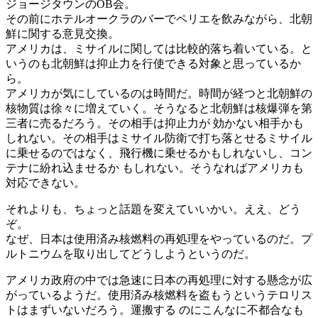
ジョージタウンのOB会。
その前にホテルオークラのバーでペリエを飲みながら、北朝
鮮に関する意見交換。
アメリカは、ミサイルに関しては比較的落ち着いている。と
いうのも北朝鮮は抑止力を行使できる対象と思っているか
ら。
アメリカが気にしているのは時間だ。時間が経つと北朝鮮の
核物質は徐々に増えていく。そうなると北朝鮮は核爆弾を第
三者に売るだろう。その相手は抑止力が 効かない相手かも
しれない。その相手はミサイル防衛で打ち落とせるミサイル
に乗せるのではなく、飛行機に乗せるかもしれないし、コン
テナに紛れ込ませるか もしれない。そうなればアメリカも
対応できない。
それよりも、ちょっと話題を変えていいかい。ええ、どう
ぞ。
なぜ、日本は使用済み核燃料の再処理をやっているのだ。プ
ルトニウムを取り出してどうしようというのだ。
アメリカ政府の中では急速に日本の再処理に対する懸念が広
がっているようだ。使用済み核燃料を盗もうというテロリス
トはまずいないだろう。運搬する のにこんなに不都合なも