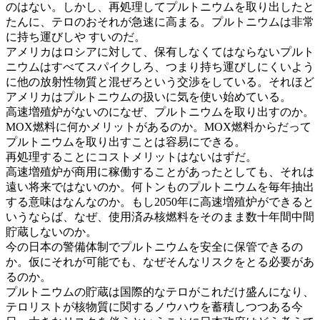
のはない。しかし、再処理してプルトニウムを取り出したと
たんに、テロのおそれが急速に高まる。プルトニウムは非常
に持ち運びしや すいのだ。
アメリカはロシアに対して、保有しなくてはならないプルト
ニウムはすべてスパイクしろ、つまり持ち運びしにくいよう
に他の放射性物質と混ぜろという交渉をしている。それほど
アメリカはプルトニウムの扱いに気を使い始めている。
高速増殖炉がないのになぜ、プルトニウムを取り出すのか。
MOX燃料に何かメリットがあるのか。MOX燃料からだって
プルトニウムを取り出すことは容易にできる。
再処理することにコストメリットはないはずだ。
高速増殖炉が商用に稼働することがあったとしても、それは
遠い将来ではないのか。何トンものプルトニウムを毎年抽出
する意味はなんなのか。もし2050年に高速増殖炉ができると
いうならば、なぜ、使用済み核燃料をそのまま数十年間中間
貯蔵しないのか。
今の日本の警備体制でプルトニウムを安全に保管できるの
か。仮にそれが可能でも、なぜそんなリスクをとる必要があ
るのか。
プルトニウムの貯蔵は国際的なテロがこれだけ盛んになり、
テロリストが核物質に関するノウハウを蓄積しつつある今