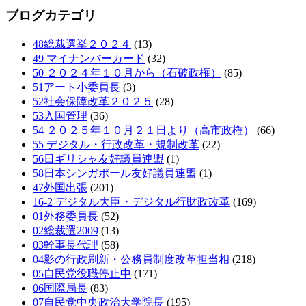
ブログカテゴリ
48総裁選挙２０２４
(13)
49 マイナンバーカード
(32)
50 ２０２４年１０月から（石破政権）
(85)
51アート小委員長
(3)
52社会保障改革２０２５
(28)
53入国管理
(36)
54 ２０２５年１０月２１日より（高市政権）
(66)
55 デジタル・行政改革・規制改革
(22)
56日ギリシャ友好議員連盟
(1)
58日本シンガポール友好議員連盟
(1)
47外国出張
(201)
16-2 デジタル大臣・デジタル行財政改革
(169)
01外務委員長
(52)
02総裁選2009
(13)
03幹事長代理
(58)
04影の行政刷新・公務員制度改革担当相
(218)
05自民党役職停止中
(171)
06国際局長
(83)
07自民党中央政治大学院長
(195)