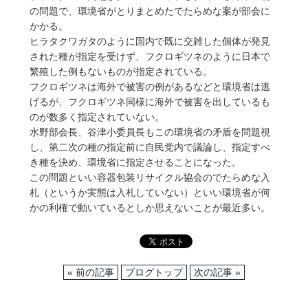
の問題で、環境省がとりまとめたでたらめな案が部会に
かかる。
ヒラタクワガタのように国内で既に交雑した個体が発見
された種が指定を受けず、フクロギツネのように日本で
繁殖した例もないものが指定されている。
フクロギツネは海外で被害の例があるなどと環境省は逃
げるが、フクロギツネ同様に海外で被害を出しているも
のが数多く指定されていない。
水野部会長、谷津小委員長もこの環境省の矛盾を問題視
し、第二次の種の指定前に自民党内で議論し、指定すべ
き種を決め、環境省に指定させることになった。
この問題といい容器包装リサイクル協会のでたらめな入
札（というか実態は入札していない）といい環境省が何
かの利権で動いているとしか思えないことが最近多い。
« 前の記事
ブログトップ
次の記事 »