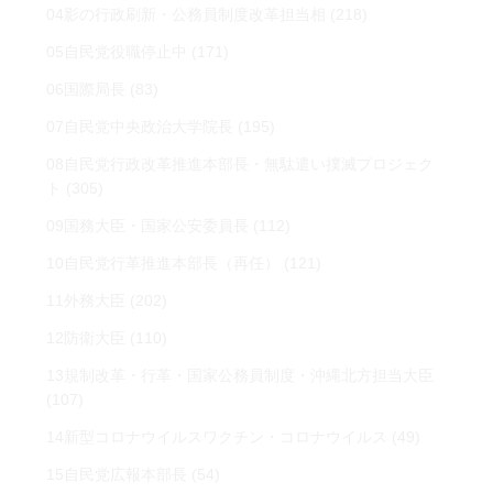
04影の行政刷新・公務員制度改革担当相
(218)
05自民党役職停止中
(171)
06国際局長
(83)
07自民党中央政治大学院長
(195)
08自民党行政改革推進本部長・無駄遣い撲滅プロジェク
ト
(305)
09国務大臣・国家公安委員長
(112)
10自民党行革推進本部長（再任）
(121)
11外務大臣
(202)
12防衛大臣
(110)
13規制改革・行革・国家公務員制度・沖縄北方担当大臣
(107)
14新型コロナウイルスワクチン・コロナウイルス
(49)
15自民党広報本部長
(54)