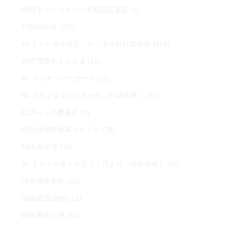
58日本シンガポール友好議員連盟
(1)
47外国出張
(201)
16-2 デジタル大臣・デジタル行財政改革
(169)
48総裁選挙２０２４
(13)
49 マイナンバーカード
(32)
50 ２０２４年１０月から（石破政権）
(85)
51アート小委員長
(3)
52社会保障改革２０２５
(28)
53入国管理
(36)
54 ２０２５年１０月２１日より（高市政権）
(66)
01外務委員長
(52)
02総裁選2009
(13)
03幹事長代理
(58)