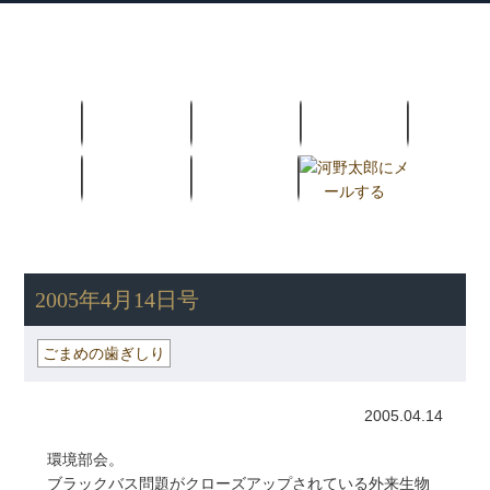
衆議院議員 河野太郎公式サイト
【Kono Taro Official Website】
ホーム
プロフィール
主な実績
Home
Profile
Track Record
ブログ
国政報告紙
Blog
Report
HOME
»
ごまめの歯ぎしり
» 2005年4月14日号
2005年4月14日号
ごまめの歯ぎしり
2005.04.14
環境部会。
ブラックバス問題がクローズアップされている外来生物