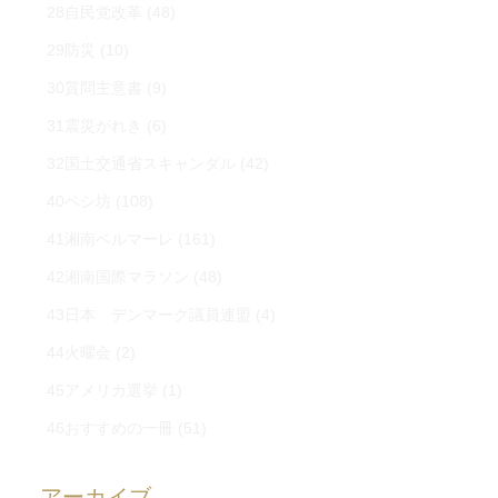
28自民党改革
(48)
29防災
(10)
30質問主意書
(9)
31震災がれき
(6)
32国土交通省スキャンダル
(42)
40ペシ坊
(108)
41湘南ベルマーレ
(161)
42湘南国際マラソン
(48)
43日本 デンマーク議員連盟
(4)
44火曜会
(2)
45アメリカ選挙
(1)
46おすすめの一冊
(51)
アーカイブ