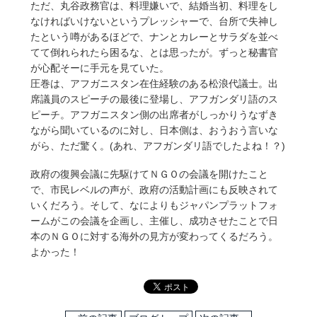
ただ、丸谷政務官は、料理嫌いで、結婚当初、料理をし
なければいけないというプレッシャーで、台所で失神し
たという噂があるほどで、ナンとカレーとサラダを並べ
てて倒れられたら困るな、とは思ったが。ずっと秘書官
が心配そーに手元を見ていた。
圧巻は、アフガニスタン在住経験のある松浪代議士。出
席議員のスピーチの最後に登場し、アフガンダリ語のス
ピーチ。アフガニスタン側の出席者がしっかりうなずき
ながら聞いているのに対し、日本側は、おうおう言いな
がら、ただ驚く。(あれ、アフガンダリ語でしたよね！？)
政府の復興会議に先駆けてＮＧＯの会議を開けたこと
で、市民レベルの声が、政府の活動計画にも反映されて
いくだろう。そして、なによりもジャパンプラットフォ
ームがこの会議を企画し、主催し、成功させたことで日
本のＮＧＯに対する海外の見方が変わってくるだろう。
よかった！