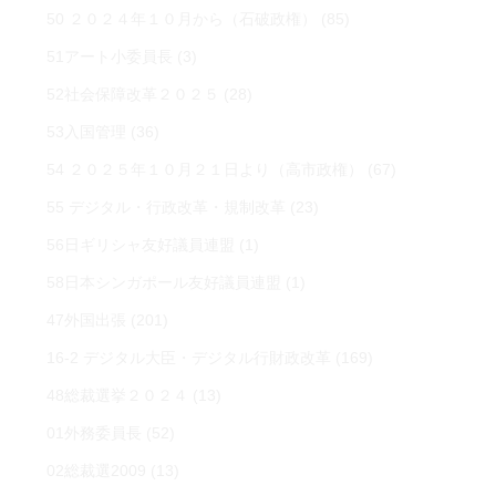
50 ２０２４年１０月から（石破政権）
(85)
51アート小委員長
(3)
52社会保障改革２０２５
(28)
53入国管理
(36)
54 ２０２５年１０月２１日より（高市政権）
(67)
55 デジタル・行政改革・規制改革
(23)
56日ギリシャ友好議員連盟
(1)
58日本シンガポール友好議員連盟
(1)
47外国出張
(201)
16-2 デジタル大臣・デジタル行財政改革
(169)
48総裁選挙２０２４
(13)
01外務委員長
(52)
02総裁選2009
(13)