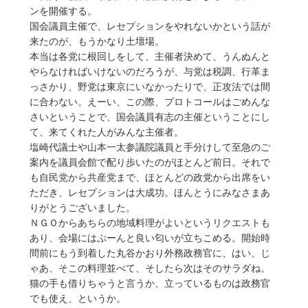
ンを開催する。
国会議員主催で、レセプションをやれないかという話が
来たのが、もうかなり土壇場。
本当は各党に根回しをして、主催者決めて、うんぬんと
やらなければいけないのだろうが、与党は税調、行革ま
っさかり、野党は東京にいなかったりで、正攻法では間
に合わない。えーい、この際、プロトコールはごめんな
さいということで、国会議員有志の主催ということにし
て、来てくれた人がみんな主催者。
塩崎代議士や山本一太参議院議員と手分けして至急のご
案内を議員会館で配り歩いたのがほとんど前日。それで
も自民党から共産党まで、ほとんどの政党から出席をい
ただき、レセプションは大成功。ほんとうにみなさまあ
りがとうございました。
ＮＧＯからあちらの地域料理がよいというリクエストも
あり、会場にはぷーんと良い匂いが立ちこめる。開始時
間前にもう到着した丸谷かおり外務政務官に、はい、じ
ゃあ、そこの料理並べて、そしたら次はそのサラダね。
猫の手も借りちゃうと言うか、立っているものは政務官
でも使え、というか。