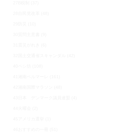
27B税制
(37)
28自民党改革
(48)
29防災
(10)
30質問主意書
(9)
31震災がれき
(6)
32国土交通省スキャンダル
(42)
40ペシ坊
(108)
41湘南ベルマーレ
(161)
42湘南国際マラソン
(48)
43日本 デンマーク議員連盟
(4)
44火曜会
(2)
45アメリカ選挙
(1)
46おすすめの一冊
(51)