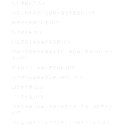
03幹事長代理
(58)
04影の行政刷新・公務員制度改革担当相
(218)
05自民党役職停止中
(171)
06国際局長
(84)
07自民党中央政治大学院長
(195)
08自民党行政改革推進本部長・無駄遣い撲滅プロジェク
ト
(305)
09国務大臣・国家公安委員長
(112)
10自民党行革推進本部長（再任）
(121)
11外務大臣
(202)
12防衛大臣
(110)
13規制改革・行革・国家公務員制度・沖縄北方担当大臣
(107)
14新型コロナウイルスワクチン・コロナウイルス
(49)