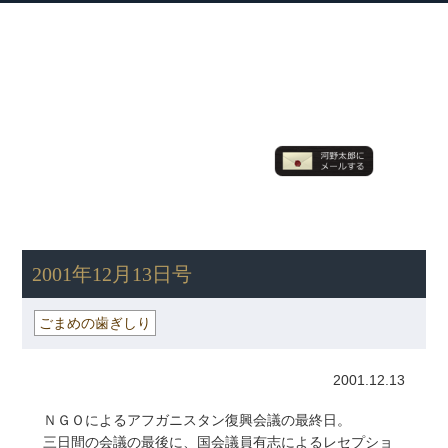
衆議院議員 河野太郎公式サイト
【Kono Taro Official Website】
ホーム
プロフィール
主な実績
Home
Profile
Track Record
ブログ
国政報告紙
Blog
Report
HOME
»
ごまめの歯ぎしり
» 2001年12月13日号
2001年12月13日号
ごまめの歯ぎしり
2001.12.13
ＮＧＯによるアフガニスタン復興会議の最終日。
三日間の会議の最後に、国会議員有志によるレセプショ