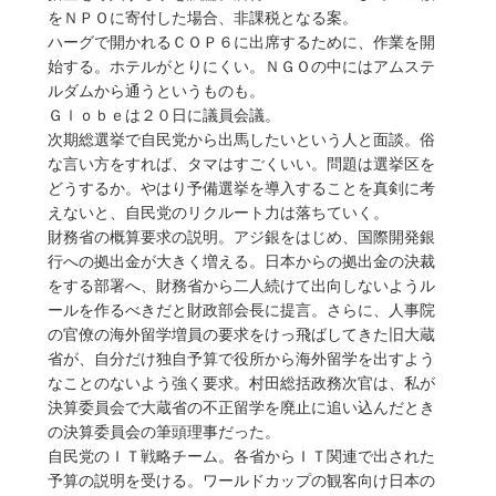
をＮＰＯに寄付した場合、非課税となる案。
ハーグで開かれるＣＯＰ６に出席するために、作業を開
始する。ホテルがとりにくい。ＮＧＯの中にはアムステ
ルダムから通うというものも。
Ｇｌｏｂｅは２０日に議員会議。
次期総選挙で自民党から出馬したいという人と面談。俗
な言い方をすれば、タマはすごくいい。問題は選挙区を
どうするか。やはり予備選挙を導入することを真剣に考
えないと、自民党のリクルート力は落ちていく。
財務省の概算要求の説明。アジ銀をはじめ、国際開発銀
行への拠出金が大きく増える。日本からの拠出金の決裁
をする部署へ、財務省から二人続けて出向しないようル
ールを作るべきだと財政部会長に提言。さらに、人事院
の官僚の海外留学増員の要求をけっ飛ばしてきた旧大蔵
省が、自分だけ独自予算で役所から海外留学を出すよう
なことのないよう強く要求。村田総括政務次官は、私が
決算委員会で大蔵省の不正留学を廃止に追い込んだとき
の決算委員会の筆頭理事だった。
自民党のＩＴ戦略チーム。各省からＩＴ関連で出された
予算の説明を受ける。ワールドカップの観客向け日本の