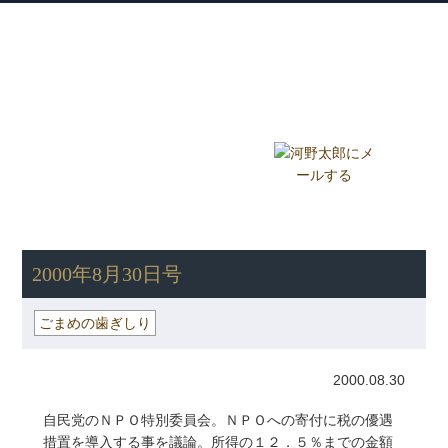
衆議院議員 河野太郎公式サイト
【Kono Taro Official Website】
ホーム
プロフィール
主な実績
Home
Profile
Track Record
ブログ
国政報告紙
Blog
Report
HOME
»
ごまめの歯ぎしり
» 2000年8月30日号
2000年8月30日号
ごまめの歯ぎしり
2000.08.30
自民党のＮＰＯ特別委員会。ＮＰＯへの寄付に税の優遇
措置を導入する事を議論。所得の１２．５％までの金額