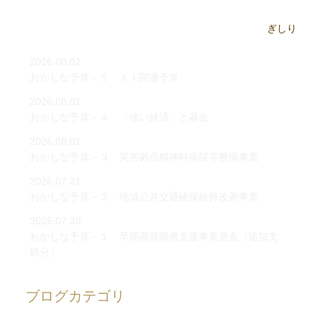
2026.08.02
おかしな予算－５ ＡＩ関連予算
2026.08.01
おかしな予算－４ 「強い経済」と基金
2026.08.01
おかしな予算－３ 災害拠点精神科病院等整備事業
2026.07.31
おかしな予算－２ 地域公共交通確保維持改善事業
2026.07.30
おかしな予算－１ 早期再就職者支援事業基金（追加支
給分）
ブログカテゴリ