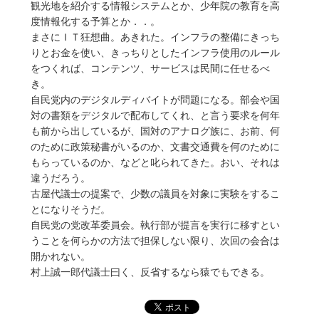
観光地を紹介する情報システムとか、少年院の教育を高
度情報化する予算とか．．。
まさにＩＴ狂想曲。あきれた。インフラの整備にきっち
りとお金を使い、きっちりとしたインフラ使用のルール
をつくれば、コンテンツ、サービスは民間に任せるべ
き。
自民党内のデジタルディバイトが問題になる。部会や国
対の書類をデジタルで配布してくれ、と言う要求を何年
も前から出しているが、国対のアナログ族に、お前、何
のために政策秘書がいるのか、文書交通費を何のために
もらっているのか、などと叱られてきた。おい、それは
違うだろう。
古屋代議士の提案で、少数の議員を対象に実験をするこ
とになりそうだ。
自民党の党改革委員会。執行部が提言を実行に移すとい
うことを何らかの方法で担保しない限り、次回の会合は
開かれない。
村上誠一郎代議士曰く、反省するなら猿でもできる。