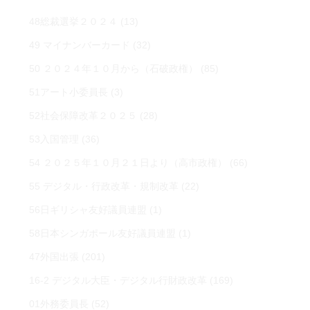
48総裁選挙２０２４
(13)
49 マイナンバーカード
(32)
50 ２０２４年１０月から（石破政権）
(85)
51アート小委員長
(3)
52社会保障改革２０２５
(28)
53入国管理
(36)
54 ２０２５年１０月２１日より（高市政権）
(66)
55 デジタル・行政改革・規制改革
(22)
56日ギリシャ友好議員連盟
(1)
58日本シンガポール友好議員連盟
(1)
47外国出張
(201)
16-2 デジタル大臣・デジタル行財政改革
(169)
01外務委員長
(52)