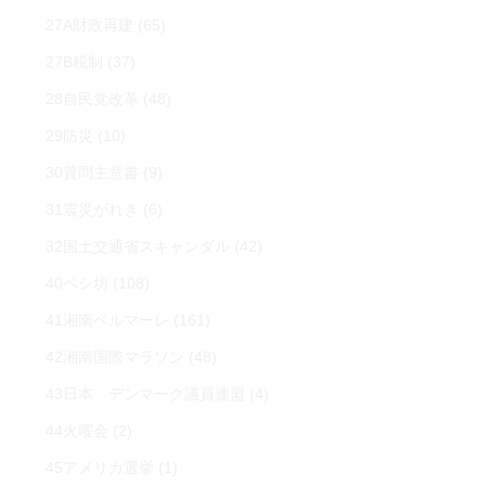
27A財政再建
(65)
27B税制
(37)
28自民党改革
(48)
29防災
(10)
30質問主意書
(9)
31震災がれき
(6)
32国土交通省スキャンダル
(42)
40ペシ坊
(108)
41湘南ベルマーレ
(161)
42湘南国際マラソン
(48)
43日本 デンマーク議員連盟
(4)
44火曜会
(2)
45アメリカ選挙
(1)