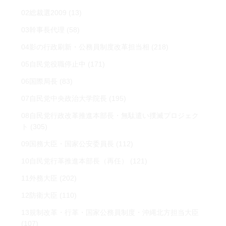
02総裁選2009
(13)
03幹事長代理
(58)
04影の行政刷新・公務員制度改革担当相
(218)
05自民党役職停止中
(171)
06国際局長
(83)
07自民党中央政治大学院長
(195)
08自民党行政改革推進本部長・無駄遣い撲滅プロジェク
ト
(305)
09国務大臣・国家公安委員長
(112)
10自民党行革推進本部長（再任）
(121)
11外務大臣
(202)
12防衛大臣
(110)
13規制改革・行革・国家公務員制度・沖縄北方担当大臣
(107)