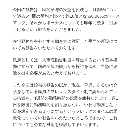
今回の勧告は、民間給与の実態を反映し、月例給につい
て過去5年間の平均と比べて約10倍となる0.96%のベース
アップ、それからボーナスについても昨年に続き、引き
上げるという勧告をいただきました。
在宅勤務を中心とする働き方に対応した手当の新設につ
いても勧告をいただいております。
政府としては、人事院勧告制度を尊重するという基本姿
勢に立って、国政全般の観点から検討を進め、早急に結
論を出す必要があると考えております。
また今回は給与の勧告のほか、現在、育児、あるいは介
護をしている職員のフレックスタイム制で認められてい
る措置を、4週間の勤務時間の総量を維持した上で、週1
日を限度に勤務時間を割り振らない、いわば勤務しない
日を設定できるようにするというフレックスタイムの柔
軟化についての勧告をいただいたところですので、これ
についても必要な対応を検討してまいります。