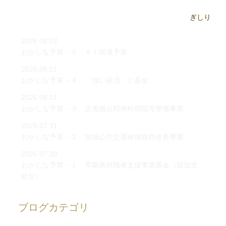
2026.08.02
おかしな予算－５ ＡＩ関連予算
2026.08.01
おかしな予算－４ 「強い経済」と基金
2026.08.01
おかしな予算－３ 災害拠点精神科病院等整備事業
2026.07.31
おかしな予算－２ 地域公共交通確保維持改善事業
2026.07.30
おかしな予算－１ 早期再就職者支援事業基金（追加支
給分）
ブログカテゴリ