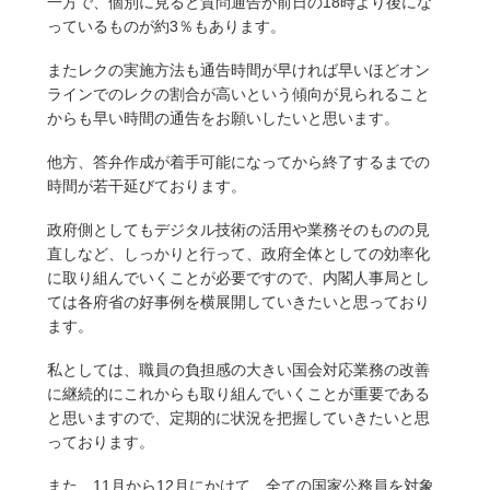
一方で、個別に見ると質問通告が前日の18時より後にな
っているものが約3％もあります。
またレクの実施方法も通告時間が早ければ早いほどオン
ラインでのレクの割合が高いという傾向が見られること
からも早い時間の通告をお願いしたいと思います。
他方、答弁作成が着手可能になってから終了するまでの
時間が若干延びております。
政府側としてもデジタル技術の活用や業務そのものの見
直しなど、しっかりと行って、政府全体としての効率化
に取り組んでいくことが必要ですので、内閣人事局とし
ては各府省の好事例を横展開していきたいと思っており
ます。
私としては、職員の負担感の大きい国会対応業務の改善
に継続的にこれからも取り組んでいくことが重要である
と思いますので、定期的に状況を把握していきたいと思
っております。
また、11月から12月にかけて、全ての国家公務員を対象