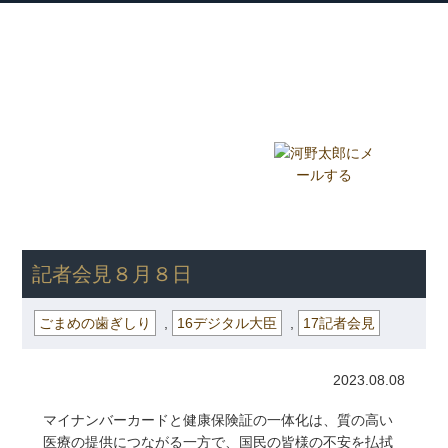
衆議院議員 河野太郎公式サイト
【Kono Taro Official Website】
ホーム
プロフィール
主な実績
Home
Profile
Track Record
ブログ
国政報告紙
Blog
Report
HOME
»
ごまめの歯ぎしり
» 記者会見８月８日
記者会見８月８日
ごまめの歯ぎしり
,
16デジタル大臣
,
17記者会見
2023.08.08
マイナンバーカードと健康保険証の一体化は、質の高い
医療の提供につながる一方で、国民の皆様の不安を払拭