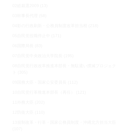
02総裁選2009
(13)
03幹事長代理
(58)
04影の行政刷新・公務員制度改革担当相
(218)
05自民党役職停止中
(171)
06国際局長
(83)
07自民党中央政治大学院長
(195)
08自民党行政改革推進本部長・無駄遣い撲滅プロジェク
ト
(305)
09国務大臣・国家公安委員長
(112)
10自民党行革推進本部長（再任）
(121)
11外務大臣
(202)
12防衛大臣
(110)
13規制改革・行革・国家公務員制度・沖縄北方担当大臣
(107)