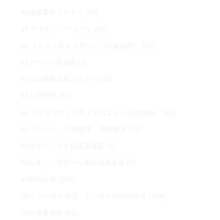
48総裁選挙２０２４
(13)
49 マイナンバーカード
(32)
50 ２０２４年１０月から（石破政権）
(85)
51アート小委員長
(3)
52社会保障改革２０２５
(28)
53入国管理
(36)
54 ２０２５年１０月２１日より（高市政権）
(66)
55 デジタル・行政改革・規制改革
(22)
56日ギリシャ友好議員連盟
(1)
58日本シンガポール友好議員連盟
(1)
47外国出張
(201)
16-2 デジタル大臣・デジタル行財政改革
(169)
01外務委員長
(52)