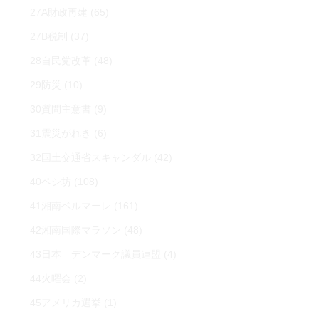
27A財政再建
(65)
27B税制
(37)
28自民党改革
(48)
29防災
(10)
30質問主意書
(9)
31震災がれき
(6)
32国土交通省スキャンダル
(42)
40ペシ坊
(108)
41湘南ベルマーレ
(161)
42湘南国際マラソン
(48)
43日本 デンマーク議員連盟
(4)
44火曜会
(2)
45アメリカ選挙
(1)