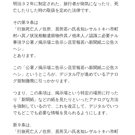
明治３２年に制定された、旅行者が病気になったり、死
亡したりした時の取扱を定めた法律です。
その第９条は
「行旅死亡人ノ住所、居所若ハ氏名知レサルトキハ市町
村ハ其ノ状況相貌遺留物件其ノ他本人ノ認識ニ必要ナル
事項ヲ公署ノ掲示場ニ告示シ且官報若ハ新聞紙ニ公告ス
ヘシ」
とあります。
この「公署ノ掲示場ニ告示シ且官報若ハ新聞紙ニ公告ス
ヘシ」というところが、デジタル庁が進めているアナロ
グ規制撤廃に引っかかります。
つまり、この条項は、掲示場という特定の場所に行った
り「新聞紙」などの紙を見たりといったアナログな方法
を強制しているので、これを改正して、デジタルでいつ
でもどこでも必要な情報を見られるようにします。
新９条は、
「行旅死亡人ノ住所、居所又ハ氏名知レザルトキハ市町