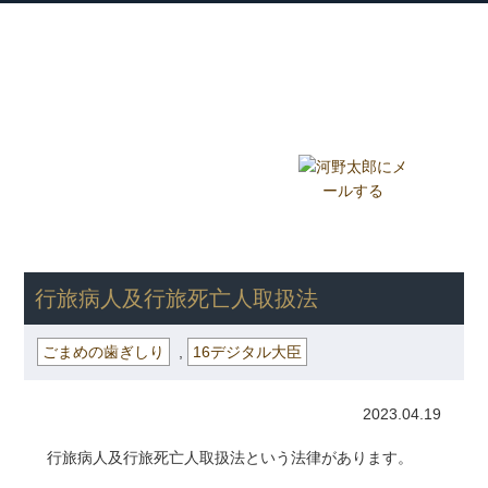
衆議院議員 河野太郎公式サイト
【Kono Taro Official Website】
ホーム
プロフィール
主な実績
Home
Profile
Track Record
ブログ
国政報告紙
Blog
Report
HOME
»
ごまめの歯ぎしり
» 行旅病人及行旅死亡人取扱法
行旅病人及行旅死亡人取扱法
ごまめの歯ぎしり
,
16デジタル大臣
2023.04.19
行旅病人及行旅死亡人取扱法という法律があります。