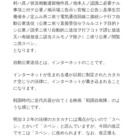
村ハ其ノ状況相貌遺留物件其ノ他本人ノ認識ニ必要ナル
事項ニ付テ公署ノ掲示場ニ告示シ官報ニ公告シ及厚生労
働省令ノ定ムル所ニ依リ電気通信回線ニ接続シテ行フ自
動公衆送信（公衆ニ依リ直接受信セラルルコトヲ目的ト
シ公衆ノ請求ニ依リ自動的ニ送信ヲ行フコトヲ謂ヒ放送
又ハ有線放送ニ該当スルモノヲ除ク）ニ依リ公衆ノ閲覧
ニ供スベシ」
となります。
自動公衆送信とは、インターネットのことです。
インターネットが生まれる遙か以前に制定されたカタカ
ナ交じりの法律に、インターネットが書き込まれること
になります。
戦国時代に近代兵器が出てくる映画「戦国自衛隊」のよ
うな感じです。
明治３２年の法律のカタカナには濁点がないので「スヘ
シ」とかいて「スベシ」と読んでいますが、今回の改正
でそこは「スベシ」に改められます。なお、改正後も