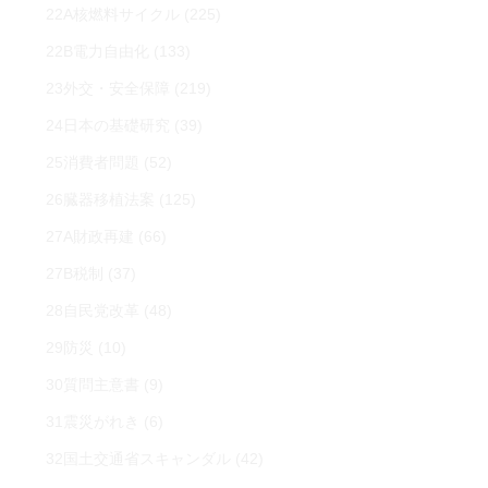
22A核燃料サイクル
(225)
22B電力自由化
(133)
23外交・安全保障
(219)
24日本の基礎研究
(39)
25消費者問題
(52)
26臓器移植法案
(125)
27A財政再建
(66)
27B税制
(37)
28自民党改革
(48)
29防災
(10)
30質問主意書
(9)
31震災がれき
(6)
32国土交通省スキャンダル
(42)