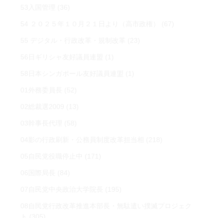
53入国管理
(36)
54 ２０２５年１０月２１日より（高市政権）
(67)
55 デジタル・行政改革・規制改革
(23)
56日ギリシャ友好議員連盟
(1)
58日本シンガポール友好議員連盟
(1)
01外務委員長
(52)
02総裁選2009
(13)
03幹事長代理
(58)
04影の行政刷新・公務員制度改革担当相
(218)
05自民党役職停止中
(171)
06国際局長
(84)
07自民党中央政治大学院長
(195)
08自民党行政改革推進本部長・無駄遣い撲滅プロジェク
ト
(305)