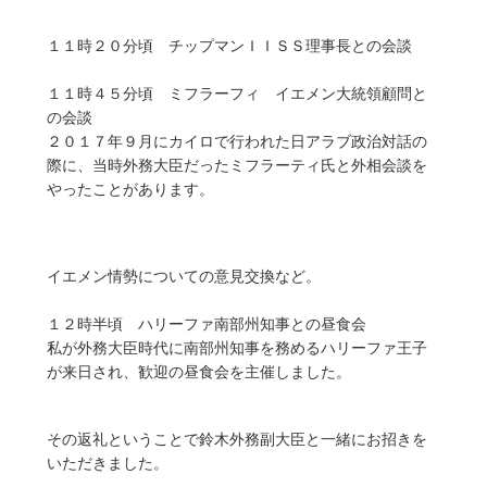
１１時２０分頃 チップマンＩＩＳＳ理事長との会談
１１時４５分頃 ミフラーフィ イエメン大統領顧問と
の会談
２０１７年９月にカイロで行われた日アラブ政治対話の
際に、当時外務大臣だったミフラーティ氏と外相会談を
やったことがあります。
イエメン情勢についての意見交換など。
１２時半頃 ハリーファ南部州知事との昼食会
私が外務大臣時代に南部州知事を務めるハリーファ王子
が来日され、歓迎の昼食会を主催しました。
その返礼ということで鈴木外務副大臣と一緒にお招きを
いただきました。