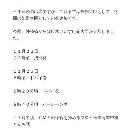
三年連続の出席ですが、これまでは外務大臣として、今
回は防衛大臣としての初参加です。
今回、外務省からは鈴木けいすけ副大臣が参加しまし
た。
１１月２２日
２３時頃 成田発
１１月２３日
６時頃 ドバイ着
８時２０分頃 ドバイ発
８時４０分頃 バーレーン着
１１時半頃 ＣＭＦ司令官を務めるマロイ米国海軍中将
と立ち話