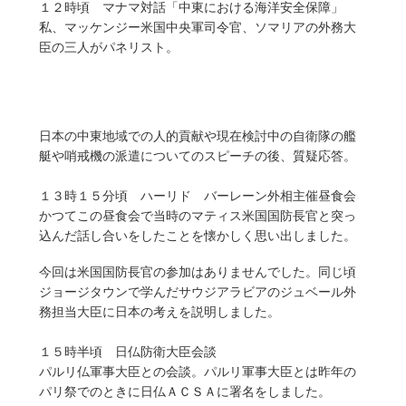
１２時頃 マナマ対話「中東における海洋安全保障」
私、マッケンジー米国中央軍司令官、ソマリアの外務大
臣の三人がパネリスト。
日本の中東地域での人的貢献や現在検討中の自衛隊の艦
艇や哨戒機の派遣についてのスピーチの後、質疑応答。
１３時１５分頃 ハーリド バーレーン外相主催昼食会
かつてこの昼食会で当時のマティス米国国防長官と突っ
込んだ話し合いをしたことを懐かしく思い出しました。
今回は米国国防長官の参加はありませんでした。同じ頃
ジョージタウンで学んだサウジアラビアのジュベール外
務担当大臣に日本の考えを説明しました。
１５時半頃 日仏防衛大臣会談
パルリ仏軍事大臣との会談。パルリ軍事大臣とは昨年の
パリ祭でのときに日仏ＡＣＳＡに署名をしました。