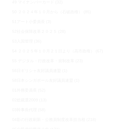
49 マイナンバーカード
(32)
50 ２０２４年１０月から（石破政権）
(85)
51アート小委員長
(3)
52社会保障改革２０２５
(28)
53入国管理
(36)
54 ２０２５年１０月２１日より（高市政権）
(67)
55 デジタル・行政改革・規制改革
(23)
56日ギリシャ友好議員連盟
(1)
58日本シンガポール友好議員連盟
(1)
01外務委員長
(52)
02総裁選2009
(13)
03幹事長代理
(58)
04影の行政刷新・公務員制度改革担当相
(218)