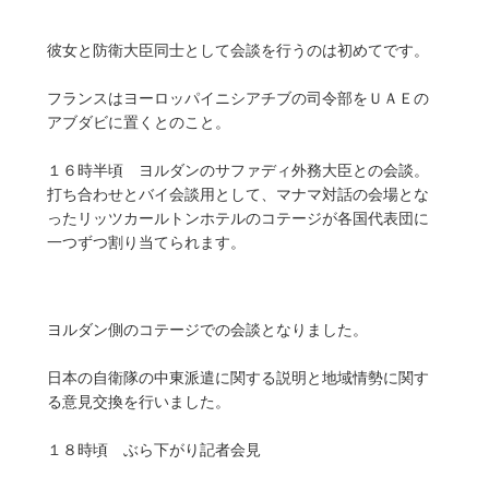
彼女と防衛大臣同士として会談を行うのは初めてです。
フランスはヨーロッパイニシアチブの司令部をＵＡＥの
アブダビに置くとのこと。
１６時半頃 ヨルダンのサファディ外務大臣との会談。
打ち合わせとバイ会談用として、マナマ対話の会場とな
ったリッツカールトンホテルのコテージが各国代表団に
一つずつ割り当てられます。
ヨルダン側のコテージでの会談となりました。
日本の自衛隊の中東派遣に関する説明と地域情勢に関す
る意見交換を行いました。
１８時頃 ぶら下がり記者会見