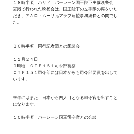
１８時半頃 ハリド バーレーン国王陛下主催晩餐会
宮殿で行われた晩餐会は、国王陛下の左手隣の席をいた
だき、アムロ・ムーサ元アラブ連盟事務総長との間でし
た。
２０時半頃 同行記者団との懇談会
１１月２４日
９時頃 ＣＴＦ１５１司令部視察
ＣＴＦ１５１司令部には日本からも司令部要員を出して
います。
来年にはまた、日本から四人目となる司令官を出すこと
になります。
１０時半頃 バーレーン国軍司令官との会談