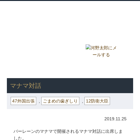
衆議院議員 河野太郎公式サイト
【Kono Taro Official Website】
ホーム
プロフィール
主な実績
Home
Profile
Track Record
ブログ
国政報告紙
Blog
Report
HOME
»
ごまめの歯ぎしり
»
47外国出張
» マナマ対話
マナマ対話
47外国出張
,
ごまめの歯ぎしり
,
12防衛大臣
2019.11.25
バーレーンのマナマで開催されるマナマ対話に出席しま
した。