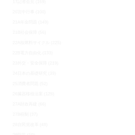
17記者会見
(169)
20宮中行事
(100)
21A年金問題
(149)
21B社会保障
(56)
22A核燃料サイクル
(225)
22B電力自由化
(133)
23外交・安全保障
(219)
24日本の基礎研究
(39)
25消費者問題
(52)
26臓器移植法案
(125)
27A財政再建
(66)
27B税制
(37)
28自民党改革
(48)
29防災
(10)