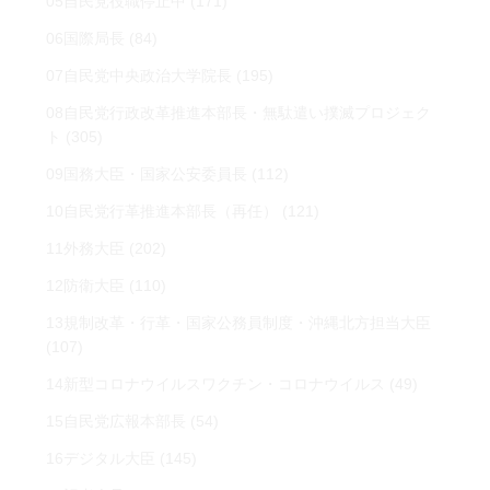
05自民党役職停止中
(171)
06国際局長
(84)
07自民党中央政治大学院長
(195)
08自民党行政改革推進本部長・無駄遣い撲滅プロジェク
ト
(305)
09国務大臣・国家公安委員長
(112)
10自民党行革推進本部長（再任）
(121)
11外務大臣
(202)
12防衛大臣
(110)
13規制改革・行革・国家公務員制度・沖縄北方担当大臣
(107)
14新型コロナウイルスワクチン・コロナウイルス
(49)
15自民党広報本部長
(54)
16デジタル大臣
(145)