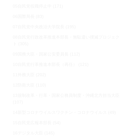
05自民党役職停止中
(171)
06国際局長
(83)
07自民党中央政治大学院長
(195)
08自民党行政改革推進本部長・無駄遣い撲滅プロジェク
ト
(305)
09国務大臣・国家公安委員長
(112)
10自民党行革推進本部長（再任）
(121)
11外務大臣
(202)
12防衛大臣
(110)
13規制改革・行革・国家公務員制度・沖縄北方担当大臣
(107)
14新型コロナウイルスワクチン・コロナウイルス
(49)
15自民党広報本部長
(54)
16デジタル大臣
(145)