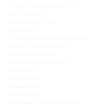
50 ２０２４年１０月から（石破政権）
(85)
51アート小委員長
(3)
52社会保障改革２０２５
(28)
53入国管理
(36)
54 ２０２５年１０月２１日より（高市政権）
(66)
55 デジタル・行政改革・規制改革
(22)
56日ギリシャ友好議員連盟
(1)
58日本シンガポール友好議員連盟
(1)
47外国出張
(201)
01外務委員長
(52)
02総裁選2009
(13)
03幹事長代理
(58)
04影の行政刷新・公務員制度改革担当相
(218)