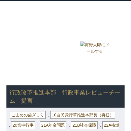
衆議院議員 河野太郎公式サイト
【Kono Taro Official Website】
ホーム
プロフィール
主な実績
Home
Profile
Track Record
ブログ
国政報告紙
Blog
Report
HOME
»
ごまめの歯ぎしり
» 行政改革推進本部 行政事業レビュー
チーム 提言
行政改革推進本部 行政事業レビューチー
ム 提言
ごまめの歯ぎしり
,
10自民党行革推進本部長（再任）
,
20宮中行事
,
21A年金問題
,
21B社会保障
,
22A核燃