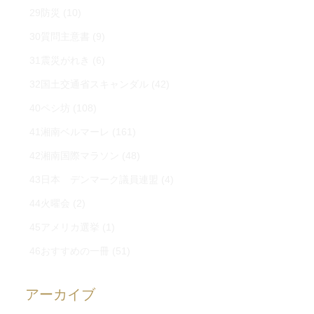
29防災
(10)
30質問主意書
(9)
31震災がれき
(6)
32国土交通省スキャンダル
(42)
40ペシ坊
(108)
41湘南ベルマーレ
(161)
42湘南国際マラソン
(48)
43日本 デンマーク議員連盟
(4)
44火曜会
(2)
45アメリカ選挙
(1)
46おすすめの一冊
(51)
アーカイブ