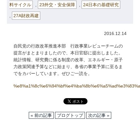
料サイクル
,
23外交・安全保障
,
24日本の基礎研究
,
27A財政再建
2016.12.14
自民党の行政改革推進本部 行政事業レビューチームの
提言がまとまりましたので、本日官邸に提出しました。
統計情報、研究費に係る制度の改革、エネルギー・原子
力政策関連予算などに始まり、各省の事業予算に至るま
でをカバーしています。ぜひご一読を。
%e8%a1%8c%e6%94%bf%e4%ba%8b%e6%a5%ad%e3%83%a
« 前の記事
ブログトップ
次の記事 »