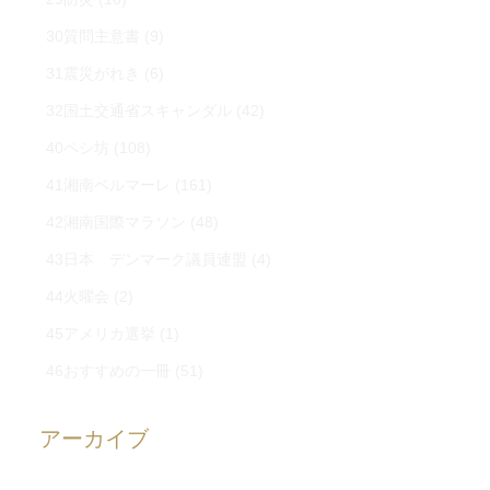
30質問主意書
(9)
31震災がれき
(6)
32国土交通省スキャンダル
(42)
40ペシ坊
(108)
41湘南ベルマーレ
(161)
42湘南国際マラソン
(48)
43日本 デンマーク議員連盟
(4)
44火曜会
(2)
45アメリカ選挙
(1)
46おすすめの一冊
(51)
アーカイブ