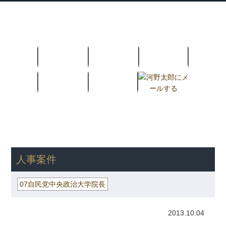
衆議院議員 河野太郎公式サイト
【Kono Taro Official Website】
ホーム
プロフィール
主な実績
Home
Profile
Track Record
ブログ
国政報告紙
Blog
Report
HOME
»
ごまめの歯ぎしり
»
07自民党中央政治大学院長
» 人事案
件
人事案件
07自民党中央政治大学院長
2013.10.04