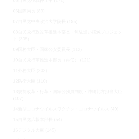
05自民党役職停止中
(171)
06国際局長
(83)
07自民党中央政治大学院長
(195)
08自民党行政改革推進本部長・無駄遣い撲滅プロジェク
ト
(305)
09国務大臣・国家公安委員長
(112)
10自民党行革推進本部長（再任）
(121)
11外務大臣
(202)
12防衛大臣
(110)
13規制改革・行革・国家公務員制度・沖縄北方担当大臣
(107)
14新型コロナウイルスワクチン・コロナウイルス
(49)
15自民党広報本部長
(54)
16デジタル大臣
(145)