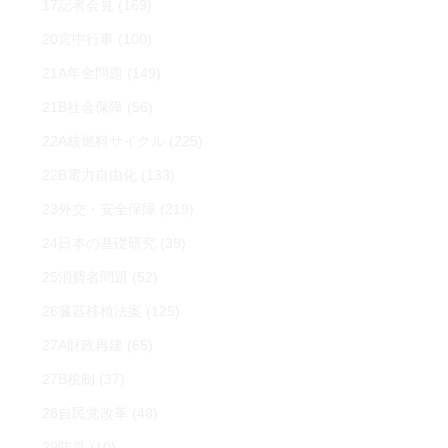
17記者会見
(169)
20宮中行事
(100)
21A年金問題
(149)
21B社会保障
(56)
22A核燃料サイクル
(225)
22B電力自由化
(133)
23外交・安全保障
(219)
24日本の基礎研究
(39)
25消費者問題
(52)
26臓器移植法案
(125)
27A財政再建
(65)
27B税制
(37)
28自民党改革
(48)
29防災
(10)