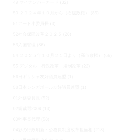
49 マイナンバーカード
(32)
50 ２０２４年１０月から（石破政権）
(85)
51アート小委員長
(3)
52社会保障改革２０２５
(28)
53入国管理
(36)
54 ２０２５年１０月２１日より（高市政権）
(66)
55 デジタル・行政改革・規制改革
(22)
56日ギリシャ友好議員連盟
(1)
58日本シンガポール友好議員連盟
(1)
01外務委員長
(52)
02総裁選2009
(13)
03幹事長代理
(58)
04影の行政刷新・公務員制度改革担当相
(218)