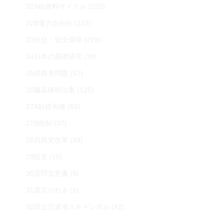
22A核燃料サイクル
(225)
22B電力自由化
(133)
23外交・安全保障
(219)
24日本の基礎研究
(39)
25消費者問題
(52)
26臓器移植法案
(125)
27A財政再建
(65)
27B税制
(37)
28自民党改革
(48)
29防災
(10)
30質問主意書
(9)
31震災がれき
(6)
32国土交通省スキャンダル
(42)