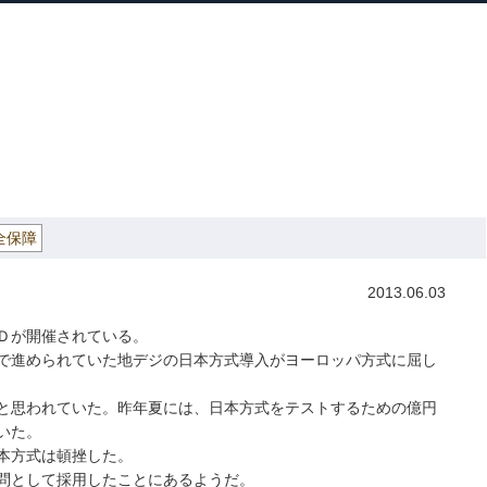
ホーム
プロフィール
主な実績
ブロ
Home
Profile
Track Record
Blog
央政治大学院長
» コンゴの今後
全保障
2013.06.03
Ｄが開催されている。
で進められていた地デジの日本方式導入がヨーロッパ方式に屈し
と思われていた。昨年夏には、日本方式をテストするための億円
いた。
本方式は頓挫した。
問として採用したことにあるようだ。