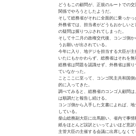
どうもこの顧問が、正規のルートでの交
関係でやろうとしたようだ。
そして総務省がそれに全面的に乗っかっ
外務省では、担当者がどうもおかしいと
の疑問は握りつぶされてしまった。
そして十二月の政権交代後、コンゴ側か
うお願いが出されている。
今年に入り、地デジを担当する大臣が主
いたにもかかわらず、総務省はそれを無
総務省は問題を認識せず、外務省は握り
ていなかった。
ことここに至って、コンゴ民主共和国側
的に入ってきた。
調べてみると、総務省のコンゴ人顧問は
は順調だと報告し続ける。
コンゴ側から入手した文書によれば、地
している。
柴山総務副大臣に出馬願い、省内で事情
紙をほとんど誤訳といってよいほど意訳
主管大臣の主催する会議に出席しなくて