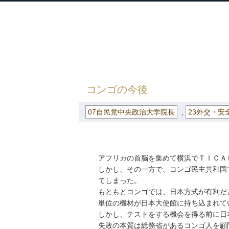
衆議院議員 河野太郎公式サイト
【Kono Taro Official Website】
HOME
»
ごまめの歯ぎしり
»
07自民党中
コンゴの今後
07自民党中央政治大学院長
,
23外交・安
アフリカの首脳を集めて横浜でＴＩＣＡ
しかし、その一方で、コンゴ民主共和国
てしまった。
もともとコンゴでは、日本方式が有利だ
単位の機材が日本大使館に持ち込まれて
しかし、テストをする機会を得る前に日
失敗の本質は総務省があるコンゴ人を顧