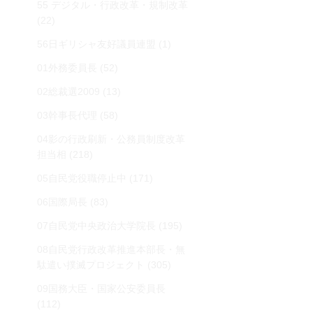
55 デジタル・行政改革・規制改革
(22)
56日ギリシャ友好議員連盟
(1)
01外務委員長
(52)
02総裁選2009
(13)
03幹事長代理
(58)
04影の行政刷新・公務員制度改革
担当相
(218)
05自民党役職停止中
(171)
06国際局長
(83)
07自民党中央政治大学院長
(195)
08自民党行政改革推進本部長・無
駄遣い撲滅プロジェクト
(305)
09国務大臣・国家公安委員長
(112)