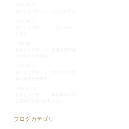
2026.08.02
おかしな予算－５ ＡＩ関連予算
2026.08.01
おかしな予算－４ 「強い経済」
と基金
2026.08.01
おかしな予算－３ 災害拠点精神
科病院等整備事業
2026.07.31
おかしな予算－２ 地域公共交通
確保維持改善事業
2026.07.30
おかしな予算－１ 早期再就職者
支援事業基金（追加支給分）
ブログカテゴリ