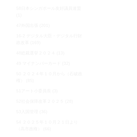
58日本シンガポール友好議員連盟
(1)
47外国出張
(201)
16-2 デジタル大臣・デジタル行財
政改革
(169)
48総裁選挙２０２４
(13)
49 マイナンバーカード
(32)
50 ２０２４年１０月から（石破政
権）
(85)
51アート小委員長
(3)
52社会保障改革２０２５
(28)
53入国管理
(36)
54 ２０２５年１０月２１日より
（高市政権）
(66)