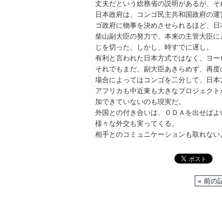
丈夫だという総務省の説明があるが、そ
日本政府は、コンゴ民主共和国政府の運
ゴ政府に物事を決めさせられるほど、日
柴山副大臣の努力で、本来の主管大臣に
じを切った。しかし、時すでに遅し。
有利と言われた日本方式ではなく、ヨー
それでもまだ、副大臣あきらめず、再度
場合によってはコンゴを二分して、日本
アフリカも中近東も大きなプロジェクト
加できていないのも現実だ。
外国との付き合いは、ＯＤＡを出せばよ
様々な外交も実ってくる。
相手とのコミュニケーションも取れない
« 前の