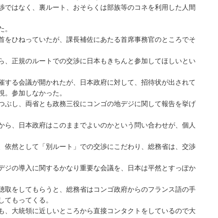
渉ではなく、裏ルート、おそらくは部族等のコネを利用した人間
た。
首をひねっていたが、課長補佐にあたる首席事務官のところでそ
ら、正規のルートでの交渉に日本もきちんと参加してほしいとい
催する会議が開かれたが、日本政府に対して、招待状が出されて
視。参加しなかった。
つぶし、両省とも政務三役にコンゴの地デジに関して報告を挙げ
から、日本政府はこのままでよいのかという問い合わせが、個人
、依然として「別ルート」での交渉にこだわり、総務省は、交渉
デジの導入に関するかなり重要な会議を、日本は平然とすっぽか
聴取をしてもらうと、総務省はコンゴ政府からのフランス語の手
してもってくる。
も、大統領に近しいところから直接コンタクトをしているので大