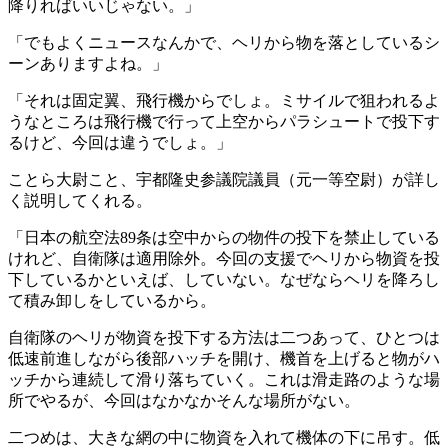
降りればいいじゃない。」
「でもよくニュースなんかで、ヘリから物を落としているシ
ーンありますよね。」
「それは固定翼、飛行機からでしょ。ミサイルで狙われるよ
うなところは飛行機で行って上空からパラシュートで投下す
るけど、今回は違うでしょ。」
ことら大尉こと、宇都隆史参議院議員（元一等空尉）が詳し
く説明してくれる。
「日本の航空法89条は空中からの物件の投下を禁止している
けれど、自衛隊は適用除外。今回の支援でヘリから物資を投
下しているかといえば、していない。なぜならヘリを降ろし
て積み卸しをしているから。
自衛隊のヘリが物資を投下する方法は二つあって、ひとつは
低速前進しながら後部ハッチを開け、機首を上げると物がハ
ッチから連続して滑り落ちていく。これは滑走路のような場
所でやるが、今回はなかなかそんな場所がない。
二つめは、大きな網の中に物資を入れて機体の下に吊す。低