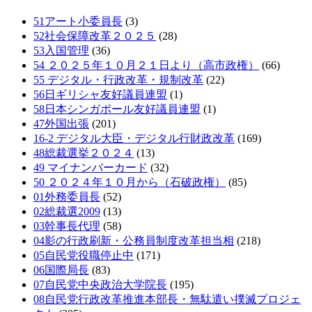
51アート小委員長
(3)
52社会保障改革２０２５
(28)
53入国管理
(36)
54 ２０２５年１０月２１日より（高市政権）
(66)
55 デジタル・行政改革・規制改革
(22)
56日ギリシャ友好議員連盟
(1)
58日本シンガポール友好議員連盟
(1)
47外国出張
(201)
16-2 デジタル大臣・デジタル行財政改革
(169)
48総裁選挙２０２４
(13)
49 マイナンバーカード
(32)
50 ２０２４年１０月から（石破政権）
(85)
01外務委員長
(52)
02総裁選2009
(13)
03幹事長代理
(58)
04影の行政刷新・公務員制度改革担当相
(218)
05自民党役職停止中
(171)
06国際局長
(83)
07自民党中央政治大学院長
(195)
08自民党行政改革推進本部長・無駄遣い撲滅プロジェ