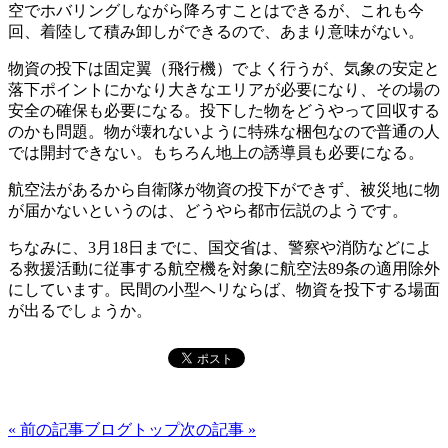
空でホバリングしながら降ろすことはできるが、これも今
回、着陸して積み卸しができるので、あまり意味がない。
物資の投下は固定翼（飛行機）でよく行うが、気象の安定と
落下ポイントにかなり大きなエリアが必要になり、その場の
安全の確保も必要になる。投下した物をどうやって回収する
のかも問題。物が壊れないように特殊な梱包なので普通の人
では開封できない。もちろん地上の誘導員も必要になる。
航空法があるから自衛隊が物資の投下ができず、被災地に物
が届かないというのは、どうやら都市伝説のようです。
ちなみに、3月18日までに、国交省は、警察や消防などによ
る救援活動に従事する航空機を対象に航空法89条の適用除外
にしています。民間の小型ヘリならば、物資を投下する場面
が出るでしょうか。
« 前の記事
ブログトップ
次の記事 »