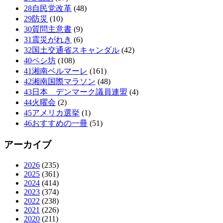
28自民党改革
(48)
29防災
(10)
30質問主意書
(9)
31震災がれき
(6)
32国土交通省スキャンダル
(42)
40ペシ坊
(108)
41湘南ベルマーレ
(161)
42湘南国際マラソン
(48)
43日本 デンマーク議員連盟
(4)
44火曜会
(2)
45アメリカ選挙
(1)
46おすすめの一冊
(51)
アーカイブ
2026
(235)
2025
(361)
2024
(414)
2023
(374)
2022
(238)
2021
(226)
2020
(211)