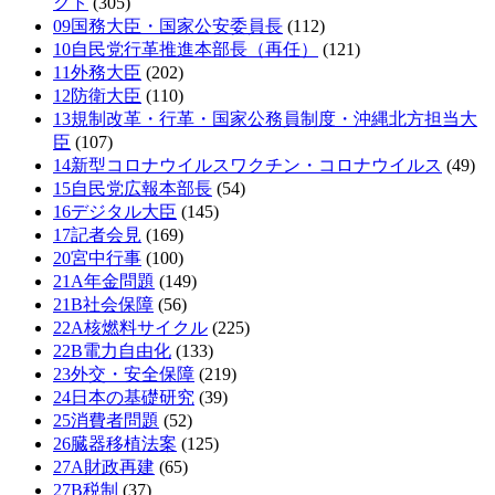
クト
(305)
09国務大臣・国家公安委員長
(112)
10自民党行革推進本部長（再任）
(121)
11外務大臣
(202)
12防衛大臣
(110)
13規制改革・行革・国家公務員制度・沖縄北方担当大
臣
(107)
14新型コロナウイルスワクチン・コロナウイルス
(49)
15自民党広報本部長
(54)
16デジタル大臣
(145)
17記者会見
(169)
20宮中行事
(100)
21A年金問題
(149)
21B社会保障
(56)
22A核燃料サイクル
(225)
22B電力自由化
(133)
23外交・安全保障
(219)
24日本の基礎研究
(39)
25消費者問題
(52)
26臓器移植法案
(125)
27A財政再建
(65)
27B税制
(37)