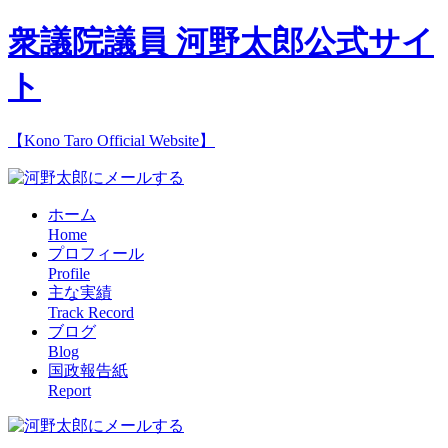
衆議院議員 河野太郎公式サイ
ト
【Kono Taro Official Website】
ホーム
Home
プロフィール
Profile
主な実績
Track Record
ブログ
Blog
国政報告紙
Report