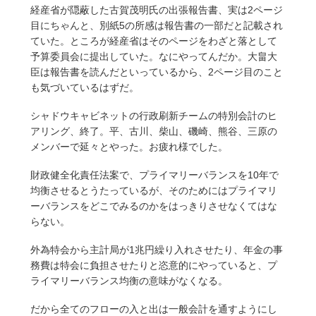
経産省が隠蔽した古賀茂明氏の出張報告書、実は2ページ
目にちゃんと、別紙5の所感は報告書の一部だと記載され
ていた。ところが経産省はそのページをわざと落として
予算委員会に提出していた。なにやってんだか。大畠大
臣は報告書を読んだといっているから、2ページ目のこと
も気づいているはずだ。
シャドウキャビネットの行政刷新チームの特別会計のヒ
アリング、終了。平、古川、柴山、磯崎、熊谷、三原の
メンバーで延々とやった。お疲れ様でした。
財政健全化責任法案で、プライマリーバランスを10年で
均衡させるとうたっているが、そのためにはプライマリ
ーバランスをどこでみるのかをはっきりさせなくてはな
らない。
外為特会から主計局が1兆円繰り入れさせたり、年金の事
務費は特会に負担させたりと恣意的にやっていると、プ
ライマリーバランス均衡の意味がなくなる。
だから全てのフローの入と出は一般会計を通すようにし