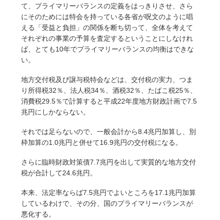
て、プライマリーバランスの定義をはっきりさせ、さら
にそのためには特会を持っている各省が呪文のように唱
える「受益と負担」の関係を断ち切って、全体を考えて
それぞれの事業の予算を査定するということにしなけれ
ば、とても10年でプライマリーバランスの均衡はできな
い。
地方交付税及び譲与税特会などは、交付税の実力、つま
り所得税32％、法人税34％、酒税32％、たばこ税25％、
消費税29.5％で計算すると平成22年度地方財政計画で7.5
兆円にしかならない。
それでは足らないので、一般会計から8.4兆円加算し、別
枠加算の1.0兆円と併せて16.9兆円の交付税になる。
さらに臨時財政対策債7.7兆円を出して実質的な地方交付
税が合計して24.6兆円。
本来、法定率ならば7.5兆円でよいところを17.1兆円加算
しているわけで、その分、国のプライマリーバランスが
悪化する。