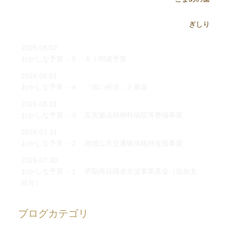
2026.08.02
おかしな予算－５ ＡＩ関連予算
2026.08.01
おかしな予算－４ 「強い経済」と基金
2026.08.01
おかしな予算－３ 災害拠点精神科病院等整備事業
2026.07.31
おかしな予算－２ 地域公共交通確保維持改善事業
2026.07.30
おかしな予算－１ 早期再就職者支援事業基金（追加支
給分）
ブログカテゴリ