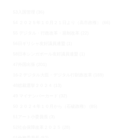
53入国管理
(36)
54 ２０２５年１０月２１日より（高市政権）
(66)
55 デジタル・行政改革・規制改革
(22)
56日ギリシャ友好議員連盟
(1)
58日本シンガポール友好議員連盟
(1)
47外国出張
(201)
16-2 デジタル大臣・デジタル行財政改革
(169)
48総裁選挙２０２４
(13)
49 マイナンバーカード
(32)
50 ２０２４年１０月から（石破政権）
(85)
51アート小委員長
(3)
52社会保障改革２０２５
(28)
01外務委員長
(52)