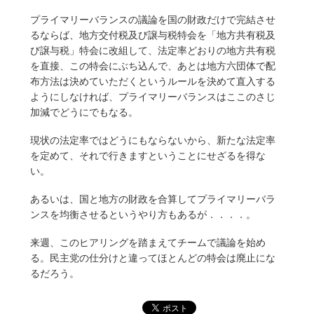
プライマリーバランスの議論を国の財政だけで完結させ
るならば、地方交付税及び譲与税特会を「地方共有税及
び譲与税」特会に改組して、法定率どおりの地方共有税
を直接、この特会にぶち込んで、あとは地方六団体で配
布方法は決めていただくというルールを決めて直入する
ようにしなければ、プライマリーバランスはここのさじ
加減でどうにでもなる。
現状の法定率ではどうにもならないから、新たな法定率
を定めて、それで行きますということにせざるを得な
い。
あるいは、国と地方の財政を合算してプライマリーバラ
ンスを均衡させるというやり方もあるが．．．．。
来週、このヒアリングを踏まえてチームで議論を始め
る。民主党の仕分けと違ってほとんどの特会は廃止にな
るだろう。