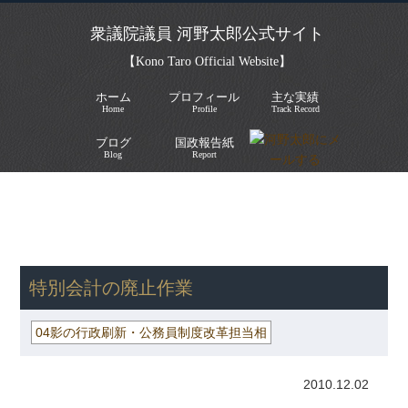
衆議院議員 河野太郎公式サイト
【Kono Taro Official Website】
ホーム
プロフィール
主な実績
Home
Profile
Track Record
ブログ
国政報告紙
Blog
Report
HOME
»
ごまめの歯ぎしり
»
04影の行政刷新・公務員制度改革担当
相
» 特別会計の廃止作業
特別会計の廃止作業
04影の行政刷新・公務員制度改革担当相
2010.12.02