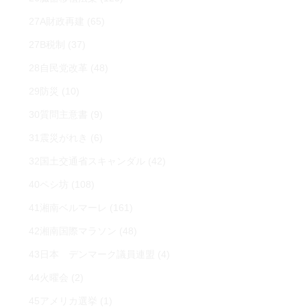
27A財政再建
(65)
27B税制
(37)
28自民党改革
(48)
29防災
(10)
30質問主意書
(9)
31震災がれき
(6)
32国土交通省スキャンダル
(42)
40ペシ坊
(108)
41湘南ベルマーレ
(161)
42湘南国際マラソン
(48)
43日本 デンマーク議員連盟
(4)
44火曜会
(2)
45アメリカ選挙
(1)