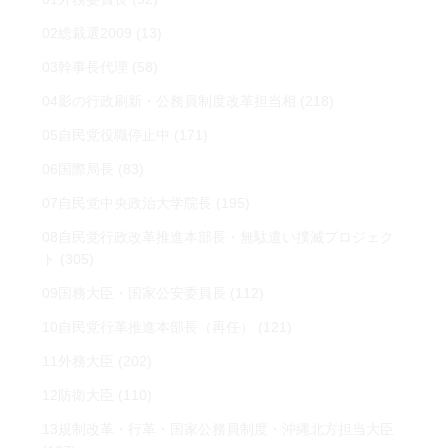
02総裁選2009
(13)
03幹事長代理
(58)
04影の行政刷新・公務員制度改革担当相
(218)
05自民党役職停止中
(171)
06国際局長
(83)
07自民党中央政治大学院長
(195)
08自民党行政改革推進本部長・無駄遣い撲滅プロジェク
ト
(305)
09国務大臣・国家公安委員長
(112)
10自民党行革推進本部長（再任）
(121)
11外務大臣
(202)
12防衛大臣
(110)
13規制改革・行革・国家公務員制度・沖縄北方担当大臣