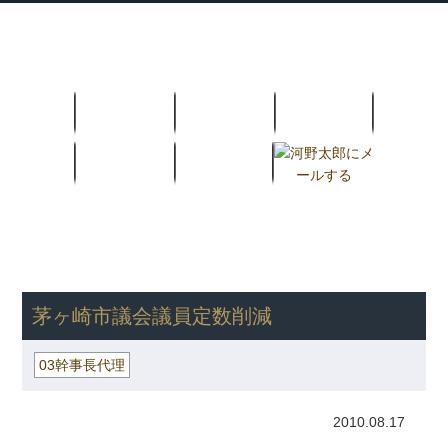
衆議院議員 河野太郎公式サイト
【Kono Taro Official Website】
ホーム
プロフィール
主な実績
Home
Profile
Track Record
ブログ
国政報告紙
Blog
Report
HOME
»
ごまめの歯ぎしり
»
03幹事長代理
» 茅ヶ崎市議会議員定
数削減
茅ヶ崎市議会議員定数削減
03幹事長代理
2010.08.17