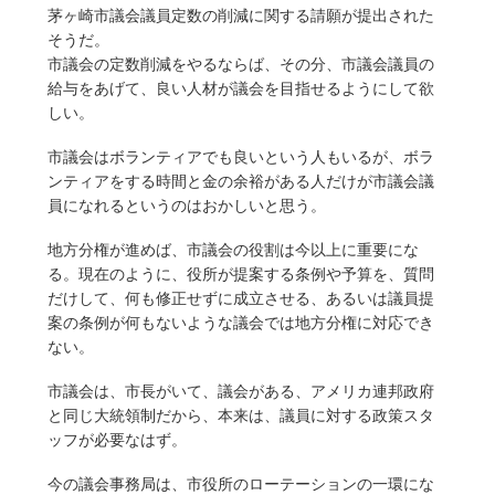
茅ヶ崎市議会議員定数の削減に関する請願が提出された
そうだ。
市議会の定数削減をやるならば、その分、市議会議員の
給与をあげて、良い人材が議会を目指せるようにして欲
しい。
市議会はボランティアでも良いという人もいるが、ボラ
ンティアをする時間と金の余裕がある人だけが市議会議
員になれるというのはおかしいと思う。
地方分権が進めば、市議会の役割は今以上に重要にな
る。現在のように、役所が提案する条例や予算を、質問
だけして、何も修正せずに成立させる、あるいは議員提
案の条例が何もないような議会では地方分権に対応でき
ない。
市議会は、市長がいて、議会がある、アメリカ連邦政府
と同じ大統領制だから、本来は、議員に対する政策スタ
ッフが必要なはず。
今の議会事務局は、市役所のローテーションの一環にな