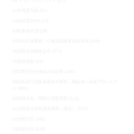
49 マイナンバーカード
(32)
01外務委員長
(52)
02総裁選2009
(13)
03幹事長代理
(58)
04影の行政刷新・公務員制度改革担当相
(218)
05自民党役職停止中
(171)
06国際局長
(83)
07自民党中央政治大学院長
(195)
08自民党行政改革推進本部長・無駄遣い撲滅プロジェク
ト
(305)
09国務大臣・国家公安委員長
(112)
10自民党行革推進本部長（再任）
(121)
11外務大臣
(202)
12防衛大臣
(110)