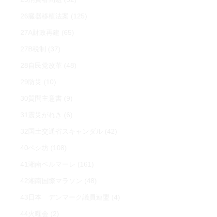
26臓器移植法案
(125)
27A財政再建
(65)
27B税制
(37)
28自民党改革
(48)
29防災
(10)
30質問主意書
(9)
31震災がれき
(6)
32国土交通省スキャンダル
(42)
40ペシ坊
(108)
41湘南ベルマーレ
(161)
42湘南国際マラソン
(48)
43日本 デンマーク議員連盟
(4)
44火曜会
(2)