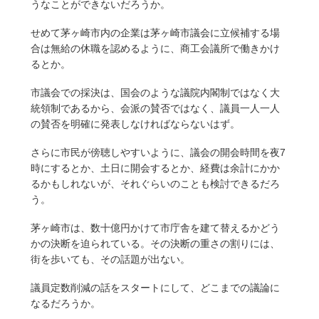
うなことができないだろうか。
せめて茅ヶ崎市内の企業は茅ヶ崎市議会に立候補する場
合は無給の休職を認めるように、商工会議所で働きかけ
るとか。
市議会での採決は、国会のような議院内閣制ではなく大
統領制であるから、会派の賛否ではなく、議員一人一人
の賛否を明確に発表しなければならないはず。
さらに市民が傍聴しやすいように、議会の開会時間を夜7
時にするとか、土日に開会するとか、経費は余計にかか
るかもしれないが、それぐらいのことも検討できるだろ
う。
茅ヶ崎市は、数十億円かけて市庁舎を建て替えるかどう
かの決断を迫られている。その決断の重さの割りには、
街を歩いても、その話題が出ない。
議員定数削減の話をスタートにして、どこまでの議論に
なるだろうか。