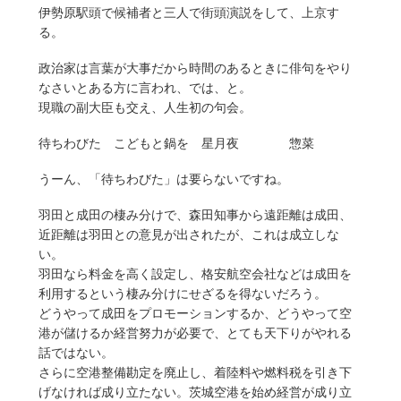
伊勢原駅頭で候補者と三人で街頭演説をして、上京す
る。
政治家は言葉が大事だから時間のあるときに俳句をやり
なさいとある方に言われ、では、と。
現職の副大臣も交え、人生初の句会。
待ちわびた こどもと鍋を 星月夜 惣菜
うーん、「待ちわびた」は要らないですね。
羽田と成田の棲み分けで、森田知事から遠距離は成田、
近距離は羽田との意見が出されたが、これは成立しな
い。
羽田なら料金を高く設定し、格安航空会社などは成田を
利用するという棲み分けにせざるを得ないだろう。
どうやって成田をプロモーションするか、どうやって空
港が儲けるか経営努力が必要で、とても天下りがやれる
話ではない。
さらに空港整備勘定を廃止し、着陸料や燃料税を引き下
げなければ成り立たない。茨城空港を始め経営が成り立