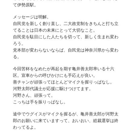
て伊勢原駅。
メッセージは明解。
自民党を新しく創り直し、二大政党制をきちんと打ち立
てることは日本の未来にとって大切なこと。
自民党を駄目にした人たちを切って、新しく生まれ変わ
ろう。
党本部が変わらないならば、自民党は神奈川県から変わ
る。
今回苦杯をなめたが再起を期す亀井善太郎率いる十六
区。宣車からの呼びかけにも手応えが良い。
善チャンが頑張ってほとんどマイクを握りっぱなし。
河野太郎代議士が応援に駆けつけてます。
河野さん、頑張って。
こっちは手を振りっぱなし。
途中でウグイスがマイクを握るが、亀井善太郎が河野太
郎のお願いに来ていますって、おいおい、総裁選挙は終
わってるよ。