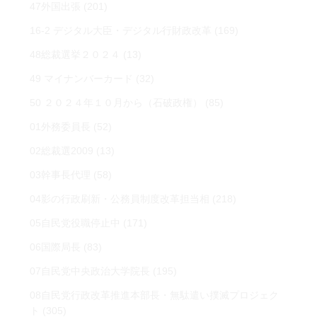
47外国出張
(201)
16-2 デジタル大臣・デジタル行財政改革
(169)
48総裁選挙２０２４
(13)
49 マイナンバーカード
(32)
50 ２０２４年１０月から（石破政権）
(85)
01外務委員長
(52)
02総裁選2009
(13)
03幹事長代理
(58)
04影の行政刷新・公務員制度改革担当相
(218)
05自民党役職停止中
(171)
06国際局長
(83)
07自民党中央政治大学院長
(195)
08自民党行政改革推進本部長・無駄遣い撲滅プロジェク
ト
(305)