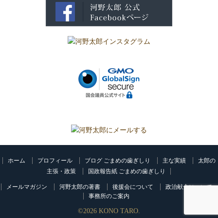
ホーム
プロフィール
ブログ ごまめの歯ぎしり
主な実績
太郎の
主張・政策
国政報告紙 ごまめの歯ぎしり
メールマガジン
河野太郎の著書
後援会について
政治献金について
事務所のご案内
©
2026
KONO TARO.