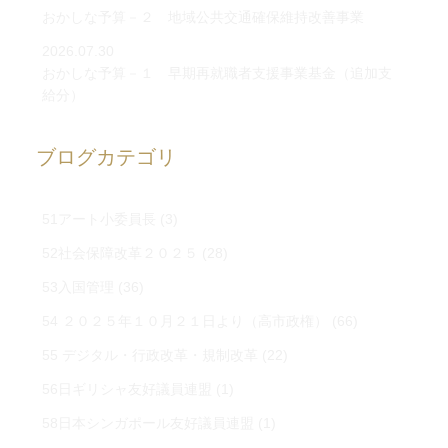
おかしな予算－２ 地域公共交通確保維持改善事業
2026.07.30
おかしな予算－１ 早期再就職者支援事業基金（追加支
給分）
ブログカテゴリ
51アート小委員長
(3)
52社会保障改革２０２５
(28)
53入国管理
(36)
54 ２０２５年１０月２１日より（高市政権）
(66)
55 デジタル・行政改革・規制改革
(22)
56日ギリシャ友好議員連盟
(1)
58日本シンガポール友好議員連盟
(1)