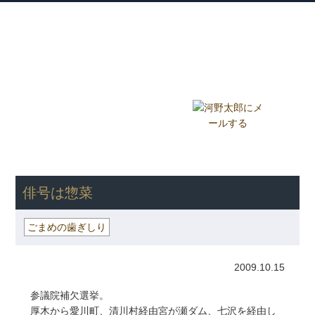
衆議院議員 河野太郎公式サイト
【Kono Taro Official Website】
ホーム
プロフィール
主な実績
Home
Profile
Track Record
ブログ
国政報告紙
Blog
Report
HOME
»
ごまめの歯ぎしり
» 俳号は惣菜
俳号は惣菜
ごまめの歯ぎしり
2009.10.15
参議院補欠選挙。
厚木から愛川町、清川村経由宮が瀬ダム、七沢を経由し