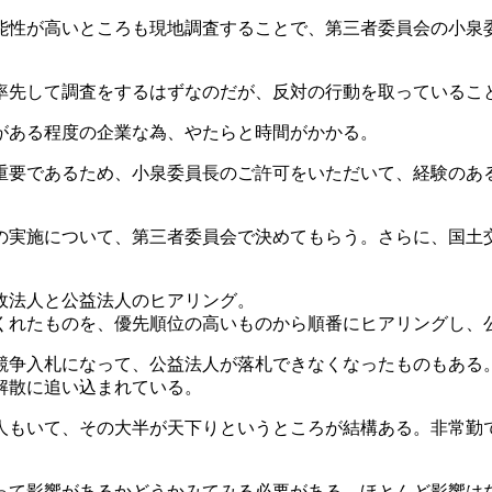
能性が高いところも現地調査することで、第三者委員会の小泉
率先して調査をするはずなのだが、反対の行動を取っているこ
がある程度の企業な為、やたらと時間がかかる。
重要であるため、小泉委員長のご許可をいただいて、経験のあ
の実施について、第三者委員会で決めてもらう。さらに、国土
政法人と公益法人のヒアリング。
くれたものを、優先順位の高いものから順番にヒアリングし、
競争入札になって、公益法人が落札できなくなったものもある
解散に追い込まれている。
人もいて、その大半が天下りというところが結構ある。非常勤
って影響があるかどうかみてみる必要がある。ほとんど影響は