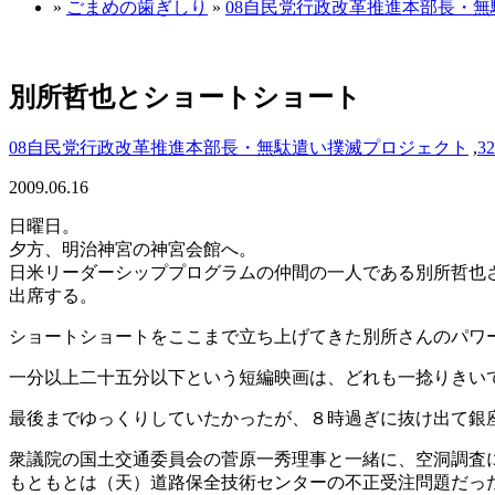
»
ごまめの歯ぎしり
»
08自民党行政改革推進本部長・
別所哲也とショートショート
08自民党行政改革推進本部長・無駄遣い撲滅プロジェクト
,
3
2009.06.16
日曜日。
夕方、明治神宮の神宮会館へ。
日米リーダーシッププログラムの仲間の一人である別所哲也
出席する。
ショートショートをここまで立ち上げてきた別所さんのパワ
一分以上二十五分以下という短編映画は、どれも一捻りきい
最後までゆっくりしていたかったが、８時過ぎに抜け出て銀
衆議院の国土交通委員会の菅原一秀理事と一緒に、空洞調査
もともとは（天）道路保全技術センターの不正受注問題だっ