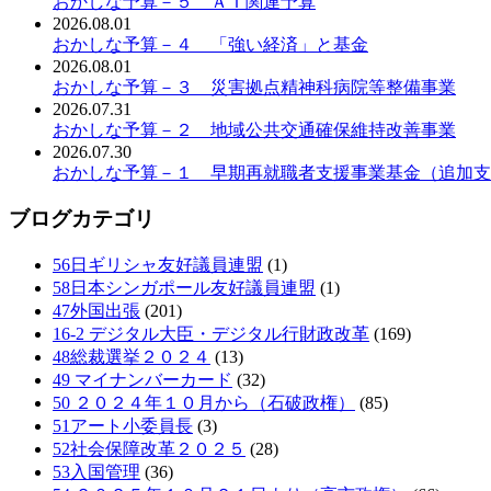
おかしな予算－５ ＡＩ関連予算
2026.08.01
おかしな予算－４ 「強い経済」と基金
2026.08.01
おかしな予算－３ 災害拠点精神科病院等整備事業
2026.07.31
おかしな予算－２ 地域公共交通確保維持改善事業
2026.07.30
おかしな予算－１ 早期再就職者支援事業基金（追加支
ブログカテゴリ
56日ギリシャ友好議員連盟
(1)
58日本シンガポール友好議員連盟
(1)
47外国出張
(201)
16-2 デジタル大臣・デジタル行財政改革
(169)
48総裁選挙２０２４
(13)
49 マイナンバーカード
(32)
50 ２０２４年１０月から（石破政権）
(85)
51アート小委員長
(3)
52社会保障改革２０２５
(28)
53入国管理
(36)