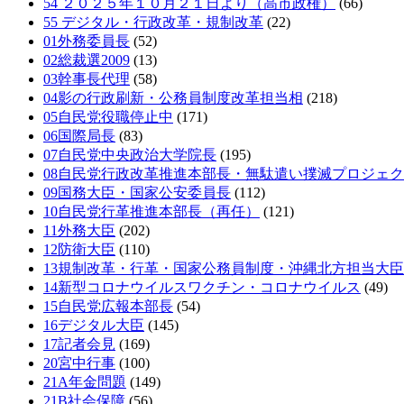
54 ２０２５年１０月２１日より（高市政権）
(66)
55 デジタル・行政改革・規制改革
(22)
01外務委員長
(52)
02総裁選2009
(13)
03幹事長代理
(58)
04影の行政刷新・公務員制度改革担当相
(218)
05自民党役職停止中
(171)
06国際局長
(83)
07自民党中央政治大学院長
(195)
08自民党行政改革推進本部長・無駄遣い撲滅プロジェ
09国務大臣・国家公安委員長
(112)
10自民党行革推進本部長（再任）
(121)
11外務大臣
(202)
12防衛大臣
(110)
13規制改革・行革・国家公務員制度・沖縄北方担当大臣
14新型コロナウイルスワクチン・コロナウイルス
(49)
15自民党広報本部長
(54)
16デジタル大臣
(145)
17記者会見
(169)
20宮中行事
(100)
21A年金問題
(149)
21B社会保障
(56)