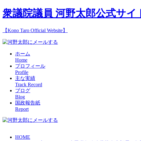
衆議院議員 河野太郎公式サイ
【Kono Taro Official Website】
ホーム
Home
プロフィール
Profile
主な実績
Track Record
ブログ
Blog
国政報告紙
Report
HOME