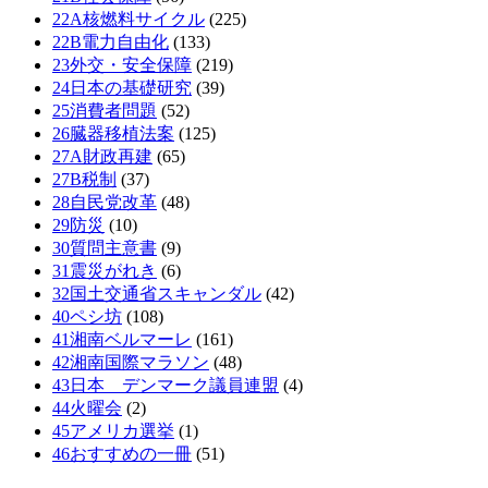
22A核燃料サイクル
(225)
22B電力自由化
(133)
23外交・安全保障
(219)
24日本の基礎研究
(39)
25消費者問題
(52)
26臓器移植法案
(125)
27A財政再建
(65)
27B税制
(37)
28自民党改革
(48)
29防災
(10)
30質問主意書
(9)
31震災がれき
(6)
32国土交通省スキャンダル
(42)
40ペシ坊
(108)
41湘南ベルマーレ
(161)
42湘南国際マラソン
(48)
43日本 デンマーク議員連盟
(4)
44火曜会
(2)
45アメリカ選挙
(1)
46おすすめの一冊
(51)