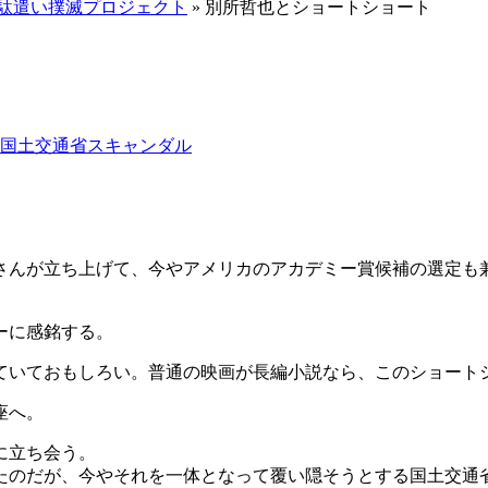
無駄遣い撲滅プロジェクト
» 別所哲也とショートショート
2国土交通省スキャンダル
さんが立ち上げて、今やアメリカのアカデミー賞候補の選定も
ーに感銘する。
ていておもしろい。普通の映画が長編小説なら、このショート
座へ。
に立ち会う。
たのだが、今やそれを一体となって覆い隠そうとする国土交通