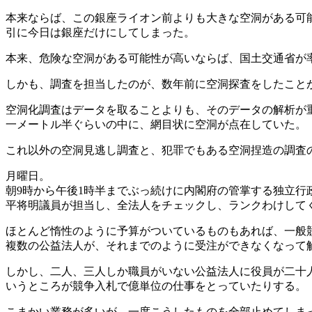
本来ならば、この銀座ライオン前よりも大きな空洞がある可
引に今日は銀座だけにしてしまった。
本来、危険な空洞がある可能性が高いならば、国土交通省が
しかも、調査を担当したのが、数年前に空洞探査をしたこと
空洞化調査はデータを取ることよりも、そのデータの解析が
一メートル半ぐらいの中に、網目状に空洞が点在していた。
これ以外の空洞見逃し調査と、犯罪でもある空洞捏造の調査
月曜日。
朝9時から午後1時半までぶっ続けに内閣府の管掌する独立行
平将明議員が担当し、全法人をチェックし、ランクわけして
ほとんど惰性のように予算がついているものもあれば、一般
複数の公益法人が、それまでのように受注ができなくなって
しかし、二人、三人しか職員がいない公益法人に役員が二十
いうところが競争入札で億単位の仕事をとっていたりする。
こまかい業務が多いが、一度こうしたものを全部止めてしま