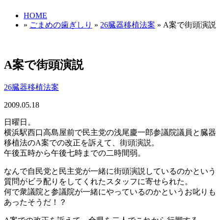
HOME
»
ごまめの歯ぎしり
»
26臓器移植法案
» A案で街頭演説
A案で街頭演説
26臓器移植法案
2009.05.18
日曜日。
横浜駅西口高島屋前で民主党の浅尾慶一郎参議院議員と臓器
移植法のA案での改正を訴えて、街頭演説。
午後五時から午後七時までの二時間弱。
なんで自民党と民主党が一緒に街頭演説しているのかという
質問がビラ配りをしてくれたスタッフに寄せられた。
何で衆議院と参議院が一緒にやっているのかというお叱りも
あったそうだ！？