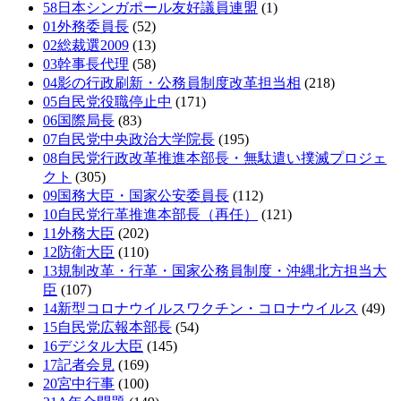
58日本シンガポール友好議員連盟
(1)
01外務委員長
(52)
02総裁選2009
(13)
03幹事長代理
(58)
04影の行政刷新・公務員制度改革担当相
(218)
05自民党役職停止中
(171)
06国際局長
(83)
07自民党中央政治大学院長
(195)
08自民党行政改革推進本部長・無駄遣い撲滅プロジェ
クト
(305)
09国務大臣・国家公安委員長
(112)
10自民党行革推進本部長（再任）
(121)
11外務大臣
(202)
12防衛大臣
(110)
13規制改革・行革・国家公務員制度・沖縄北方担当大
臣
(107)
14新型コロナウイルスワクチン・コロナウイルス
(49)
15自民党広報本部長
(54)
16デジタル大臣
(145)
17記者会見
(169)
20宮中行事
(100)