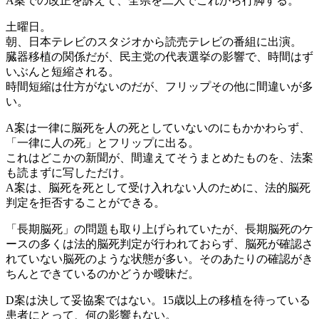
A案での改正を訴えて、全県を二人でこれから行脚する。
土曜日。
朝、日本テレビのスタジオから読売テレビの番組に出演。
臓器移植の関係だが、民主党の代表選挙の影響で、時間はず
いぶんと短縮される。
時間短縮は仕方がないのだが、フリップその他に間違いが多
い。
A案は一律に脳死を人の死としていないのにもかかわらず、
「一律に人の死」とフリップに出る。
これはどこかの新聞が、間違えてそうまとめたものを、法案
も読まずに写しただけ。
A案は、脳死を死として受け入れない人のために、法的脳死
判定を拒否することができる。
「長期脳死」の問題も取り上げられていたが、長期脳死のケ
ースの多くは法的脳死判定が行われておらず、脳死が確認さ
れていない脳死のような状態が多い。そのあたりの確認がき
ちんとできているのかどうか曖昧だ。
D案は決して妥協案ではない。15歳以上の移植を待っている
患者にとって、何の影響もない。