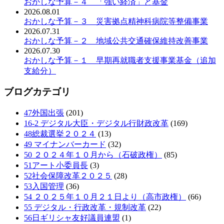
おかしな予算－４ 「強い経済」と基金
2026.08.01
おかしな予算－３ 災害拠点精神科病院等整備事業
2026.07.31
おかしな予算－２ 地域公共交通確保維持改善事業
2026.07.30
おかしな予算－１ 早期再就職者支援事業基金（追加
支給分）
ブログカテゴリ
47外国出張
(201)
16-2 デジタル大臣・デジタル行財政改革
(169)
48総裁選挙２０２４
(13)
49 マイナンバーカード
(32)
50 ２０２４年１０月から（石破政権）
(85)
51アート小委員長
(3)
52社会保障改革２０２５
(28)
53入国管理
(36)
54 ２０２５年１０月２１日より（高市政権）
(66)
55 デジタル・行政改革・規制改革
(22)
56日ギリシャ友好議員連盟
(1)