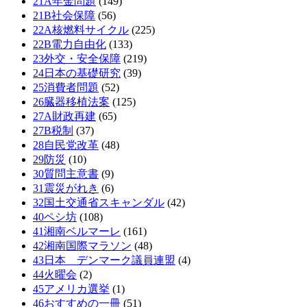
21A年金問題
(149)
21B社会保障
(56)
22A核燃料サイクル
(225)
22B電力自由化
(133)
23外交・安全保障
(219)
24日本の基礎研究
(39)
25消費者問題
(52)
26臓器移植法案
(125)
27A財政再建
(65)
27B税制
(37)
28自民党改革
(48)
29防災
(10)
30質問主意書
(9)
31震災がれき
(6)
32国土交通省スキャンダル
(42)
40ペシ坊
(108)
41湘南ベルマーレ
(161)
42湘南国際マラソン
(48)
43日本 デンマーク議員連盟
(4)
44火曜会
(2)
45アメリカ選挙
(1)
46おすすめの一冊
(51)