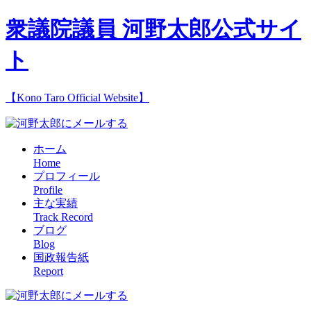
衆議院議員 河野太郎公式サイ
ト
【Kono Taro Official Website】
ホーム
Home
プロフィール
Profile
主な実績
Track Record
ブログ
Blog
国政報告紙
Report