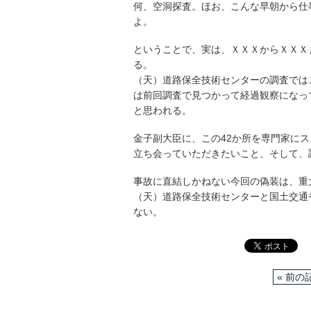
何、空洞探査。ほお、こんな早朝から仕
よ。
ということで、実は、ＸＸＸからＸＸＸ
る。
（天）道路保全技術センターの調査では
は前回調査で見つかって経過観察になっ
と思われる。
金子副大臣に、この42か所を専門家に
立ち会っていただきたいこと、そして、
事故に直結しかねない今回の偽装は、重
（天）道路保全技術センターと国土交通
ない。
« 前の