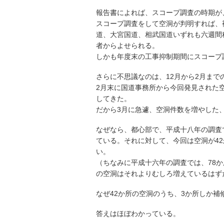
報告書によれば、スコープ調査の時期が、
スコープ調査をして空洞が判明すれば、
道、大宮国道、相武国道いずれも六週間
者からよせられる。
しかも年度末の工事抑制期間にスコープ
さらに不思議なのは、12月から2月まで
2月末に国道事務所から今回発見された
してきた。
だから3月に急遽、空洞件数を増やした
なぜなら、都心部で、平成十八年の調査
ている。それに対して、今回は空洞が4
い。
（ちなみに平成十六年の調査では、78
の空洞はそれよりむしろ増えているはず
なぜ42か所の空洞のうち、3か所しか補
答えはほぼわかっている。