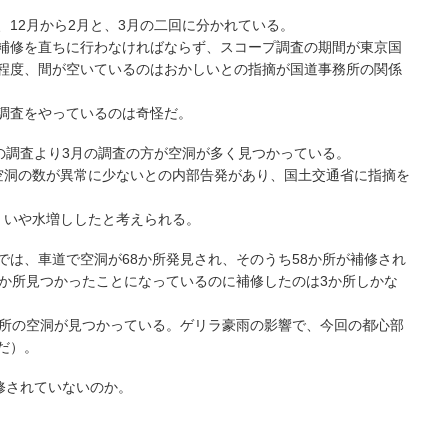
12月から2月と、3月の二回に分かれている。
補修を直ちに行わなければならず、スコープ調査の期間が東京国
程度、間が空いているのはおかしいとの指摘が国道事務所の関係
調査をやっているのは奇怪だ。
の調査より3月の調査の方が空洞が多く見つかっている。
空洞の数が異常に少ないとの内部告発があり、国土交通省に指摘を
、いや水増ししたと考えられる。
では、車道で空洞が68か所発見され、そのうち58か所が補修され
2か所見つかったことになっているのに補修したのは3か所しかな
か所の空洞が見つかっている。ゲリラ豪雨の影響で、今回の都心部
だ）。
修されていないのか。