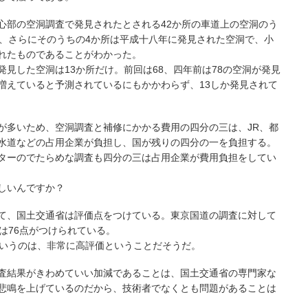
心部の空洞調査で発見されたとされる42か所の車道上の空洞のう
所、さらにそのうちの4か所は平成十八年に発見された空洞で、小
れたものであることがわかった。
見した空洞は13か所だけ。前回は68、四年前は78の空洞が発見
増えていると予測されているにもかかわらず、13しか発見されて
が多いため、空洞調査と補修にかかる費用の四分の三は、JR、都
水道などの占用企業が負担し、国が残りの四分の一を負担する。
ターのでたらめな調査も四分の三は占用企業が費用負担をしてい
しいんですか？
て、国土交通省は評価点をつけている。東京国道の調査に対して
は76点がつけられている。
というのは、非常に高評価ということだそうだ。
査結果がきわめていい加減であることは、国土交通省の専門家な
悲鳴を上げているのだから、技術者でなくとも問題があることは