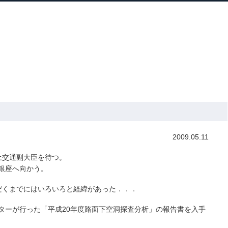
ホーム
プロフィール
主な実績
ブロ
Home
Profile
Track Record
Blog
省スキャンダル
» 早朝の銀座で空洞化探査
2009.05.11
土交通副大臣を待つ。
銀座へ向かう。
だくまでにはいろいろと経緯があった．．．
ターが行った「平成20年度路面下空洞探査分析」の報告書を入手