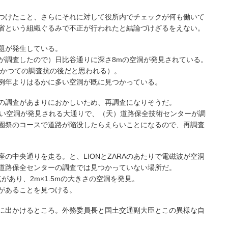
つけたこと、さらにそれに対して役所内でチェックが何も働いて
省という組織ぐるみで不正が行われたと結論づけざるをえない。
題が発生している。
が調査したので）日比谷通りに深さ8mの空洞が発見されている。
からかつての調査抗の後だと思われる）。
例年よりはるかに多い空洞が既に見つかっている。
の調査があまりにおかしいため、再調査になりそうだ。
らい空洞が発見される大通りで、（天）道路保全技術センターが調
園祭のコースで道路が陥没したらえらいことになるので、再調査
の中央通りを走る。と、LIONとZARAのあたりで電磁波が空洞
道路保全センターの調査では見つかっていない場所だ。
があり、2m×1.5mの大きさの空洞を発見。
があることを見つける。
に出かけるところ。外務委員長と国土交通副大臣とこの異様な自