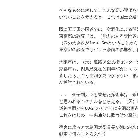
そんなものに対して、こんな高い評価を
いないことを考えると、これは国土交通
既に五反田の国道では、空洞化による問
東京都の調査では、（能力のある専門家
（穴の大きさが1m×1.5mということ
東京都の調査ではゲリラ豪雨の影響か、
大阪市は、（天）道路保全技術センター
京都市も、四条烏丸など例年30か所ぐ
査したら、全く空洞が見つからない。祇
が検討されている。
．．．金子副大臣を乗せた探査車は、銀座
と思われるシグナルをとらえる。（天）
道路表面から80cmのところに空洞の頂点
これをはじめ、中央通りに数カ所の空洞
宿舎に戻ると大島国対委員長が朝の散歩
動車で何をしとるんだ？