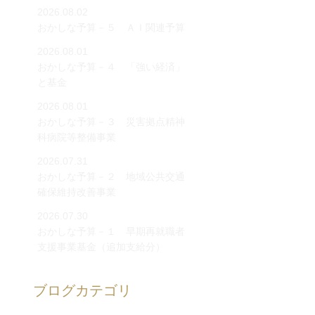
2026.08.02
おかしな予算－５ ＡＩ関連予算
2026.08.01
おかしな予算－４ 「強い経済」
と基金
2026.08.01
おかしな予算－３ 災害拠点精神
科病院等整備事業
2026.07.31
おかしな予算－２ 地域公共交通
確保維持改善事業
2026.07.30
おかしな予算－１ 早期再就職者
支援事業基金（追加支給分）
ブログカテゴリ