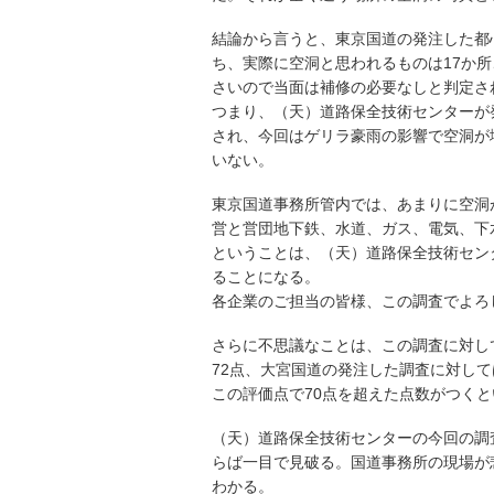
結論から言うと、東京国道の発注した都
ち、実際に空洞と思われるものは17か
さいので当面は補修の必要なしと判定さ
つまり、（天）道路保全技術センターが発
され、今回はゲリラ豪雨の影響で空洞が
いない。
東京国道事務所管内では、あまりに空洞
営と営団地下鉄、水道、ガス、電気、下
ということは、（天）道路保全技術セン
ることになる。
各企業のご担当の皆様、この調査でよろ
さらに不思議なことは、この調査に対し
72点、大宮国道の発注した調査に対して
この評価点で70点を超えた点数がつく
（天）道路保全技術センターの今回の調
らば一目で見破る。国道事務所の現場が
わかる。