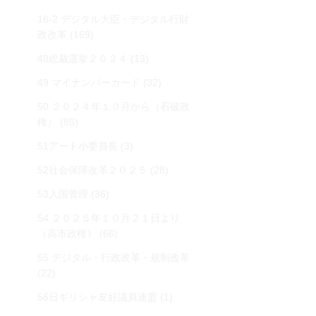
16-2 デジタル大臣・デジタル行財
政改革
(169)
48総裁選挙２０２４
(13)
49 マイナンバーカード
(32)
50 ２０２４年１０月から（石破政
権）
(85)
51アート小委員長
(3)
52社会保障改革２０２５
(28)
53入国管理
(36)
54 ２０２５年１０月２１日より
（高市政権）
(66)
55 デジタル・行政改革・規制改革
(22)
56日ギリシャ友好議員連盟
(1)