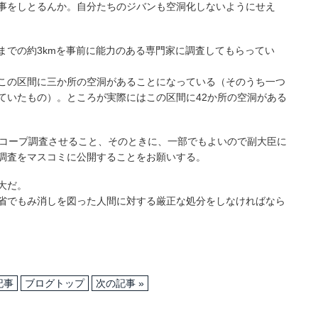
事をしとるんか。自分たちのジバンも空洞化しないようにせえ
までの約3kmを事前に能力のある専門家に調査してもらってい
この区間に三か所の空洞があることになっている（そのうち一つ
ていたもの）。ところが実際にはこの区間に42か所の空洞がある
スコープ調査させること、そのときに、一部でもよいので副大臣に
調査をマスコミに公開することをお願いする。
大だ。
省でもみ消しを図った人間に対する厳正な処分をしなければなら
記事
ブログトップ
次の記事 »