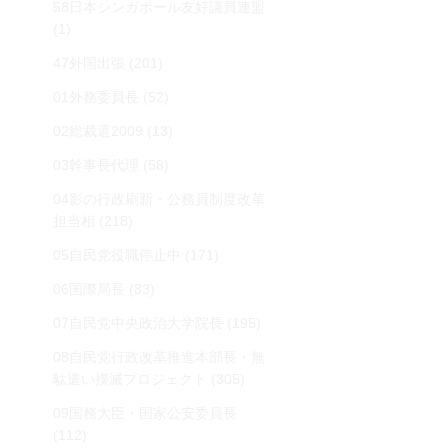
58日本シンガポール友好議員連盟
(1)
47外国出張
(201)
01外務委員長
(52)
02総裁選2009
(13)
03幹事長代理
(58)
04影の行政刷新・公務員制度改革
担当相
(218)
05自民党役職停止中
(171)
06国際局長
(83)
07自民党中央政治大学院長
(195)
08自民党行政改革推進本部長・無
駄遣い撲滅プロジェクト
(305)
09国務大臣・国家公安委員長
(112)