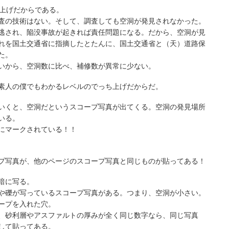
ち上げだからである。
査の技術はない。そして、調査しても空洞が発見されなかった。
逃され、陥没事故が起きれば責任問題になる。だから、空洞が見
れを国土交通省に指摘したとたんに、国土交通省と（天）道路保
た。
いから、空洞数に比べ、補修数が異常に少ない。
素人の僕でもわかるレベルのでっち上げだからだ。
いくと、空洞だというスコープ写真が出てくる。空洞の発見場所
いる。
にマークされている！！
プ写真が、他のページのスコープ写真と同じものが貼ってある！
暗に写る。
や礫が写っているスコープ写真がある。つまり、空洞が小さい。
ープを入れた穴。
、砂利層やアスファルトの厚みが全く同じ数字なら、同じ写真
して貼ってある。