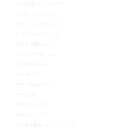
22A核燃料サイクル
(225)
22B電力自由化
(133)
23外交・安全保障
(219)
24日本の基礎研究
(39)
25消費者問題
(52)
26臓器移植法案
(125)
27A財政再建
(65)
27B税制
(37)
28自民党改革
(48)
29防災
(10)
30質問主意書
(9)
31震災がれき
(6)
32国土交通省スキャンダル
(42)