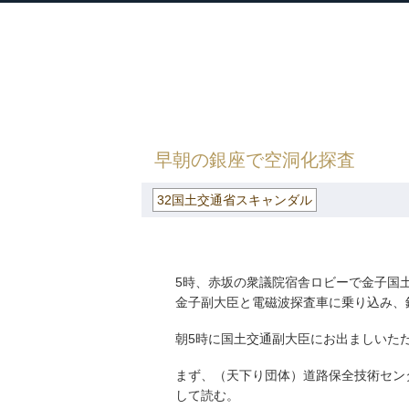
衆議院議員 河野太郎公式サイト
【Kono Taro Official Website】
HOME
»
ごまめの歯ぎしり
»
32国土交通
早朝の銀座で空洞化探査
32国土交通省スキャンダル
5時、赤坂の衆議院宿舎ロビーで金子国
金子副大臣と電磁波探査車に乗り込み、
朝5時に国土交通副大臣にお出ましいた
まず、（天下り団体）道路保全技術セン
して読む。