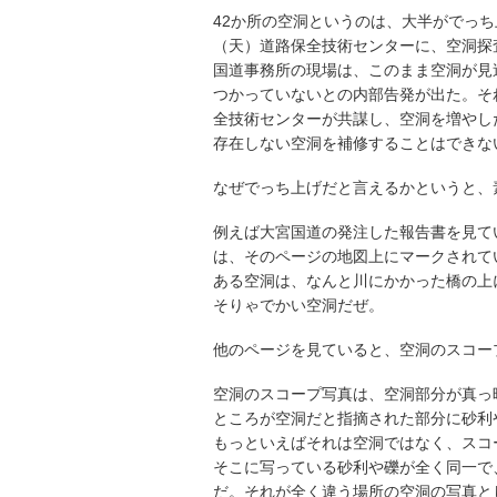
42か所の空洞というのは、大半がでっ
（天）道路保全技術センターに、空洞探
国道事務所の現場は、このまま空洞が見
つかっていないとの内部告発が出た。そ
全技術センターが共謀し、空洞を増やし
存在しない空洞を補修することはできな
なぜでっち上げだと言えるかというと、
例えば大宮国道の発注した報告書を見て
は、そのページの地図上にマークされて
ある空洞は、なんと川にかかった橋の上
そりゃでかい空洞だぜ。
他のページを見ていると、空洞のスコー
空洞のスコープ写真は、空洞部分が真っ
ところが空洞だと指摘された部分に砂利
もっといえばそれは空洞ではなく、スコ
そこに写っている砂利や礫が全く同一で
だ。それが全く違う場所の空洞の写真と