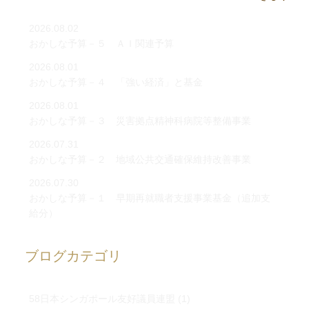
2026.08.02
おかしな予算－５ ＡＩ関連予算
2026.08.01
おかしな予算－４ 「強い経済」と基金
2026.08.01
おかしな予算－３ 災害拠点精神科病院等整備事業
2026.07.31
おかしな予算－２ 地域公共交通確保維持改善事業
2026.07.30
おかしな予算－１ 早期再就職者支援事業基金（追加支
給分）
ブログカテゴリ
58日本シンガポール友好議員連盟
(1)