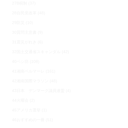
27B税制
(37)
28自民党改革
(48)
29防災
(10)
30質問主意書
(9)
31震災がれき
(6)
32国土交通省スキャンダル
(42)
40ペシ坊
(108)
41湘南ベルマーレ
(161)
42湘南国際マラソン
(48)
43日本 デンマーク議員連盟
(4)
44火曜会
(2)
45アメリカ選挙
(1)
46おすすめの一冊
(51)