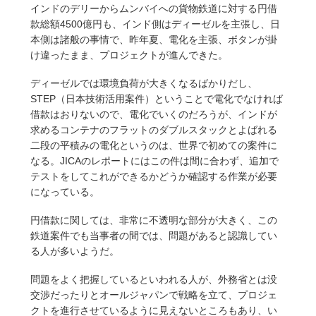
インドのデリーからムンバイへの貨物鉄道に対する円借
款総額4500億円も、インド側はディーゼルを主張し、日
本側は諸般の事情で、昨年夏、電化を主張、ボタンが掛
け違ったまま、プロジェクトが進んできた。
ディーゼルでは環境負荷が大きくなるばかりだし、
STEP（日本技術活用案件）ということで電化でなければ
借款はおりないので、電化でいくのだろうが、インドが
求めるコンテナのフラットのダブルスタックとよばれる
二段の平積みの電化というのは、世界で初めての案件に
なる。JICAのレポートにはこの件は間に合わず、追加で
テストをしてこれができるかどうか確認する作業が必要
になっている。
円借款に関しては、非常に不透明な部分が大きく、この
鉄道案件でも当事者の間では、問題があると認識してい
る人が多いようだ。
問題をよく把握しているといわれる人が、外務省とは没
交渉だったりとオールジャパンで戦略を立て、プロジェ
クトを進行させているように見えないところもあり、い