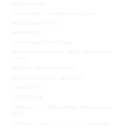
03幹事長代理
(58)
04影の行政刷新・公務員制度改革担当相
(218)
05自民党役職停止中
(171)
06国際局長
(83)
07自民党中央政治大学院長
(195)
08自民党行政改革推進本部長・無駄遣い撲滅プロジェク
ト
(305)
09国務大臣・国家公安委員長
(112)
10自民党行革推進本部長（再任）
(121)
11外務大臣
(202)
12防衛大臣
(110)
13規制改革・行革・国家公務員制度・沖縄北方担当大臣
(107)
14新型コロナウイルスワクチン・コロナウイルス
(49)