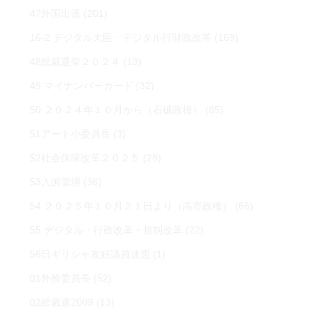
47外国出張
(201)
16-2 デジタル大臣・デジタル行財政改革
(169)
48総裁選挙２０２４
(13)
49 マイナンバーカード
(32)
50 ２０２４年１０月から（石破政権）
(85)
51アート小委員長
(3)
52社会保障改革２０２５
(28)
53入国管理
(36)
54 ２０２５年１０月２１日より（高市政権）
(66)
55 デジタル・行政改革・規制改革
(22)
56日ギリシャ友好議員連盟
(1)
01外務委員長
(52)
02総裁選2009
(13)