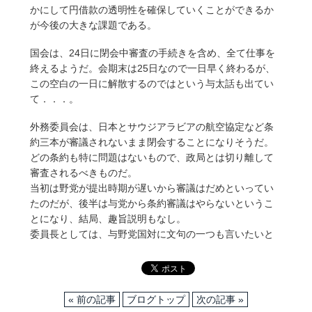
かにして円借款の透明性を確保していくことができるか
が今後の大きな課題である。
国会は、24日に閉会中審査の手続きを含め、全て仕事を
終えるようだ。会期末は25日なので一日早く終わるが、
この空白の一日に解散するのではという与太話も出てい
て．．．。
外務委員会は、日本とサウジアラビアの航空協定など条
約三本が審議されないまま閉会することになりそうだ。
どの条約も特に問題はないもので、政局とは切り離して
審査されるべきものだ。
当初は野党が提出時期が遅いから審議はだめといってい
たのだが、後半は与党から条約審議はやらないというこ
とになり、結局、趣旨説明もなし。
委員長としては、与野党国対に文句の一つも言いたいと
« 前の記事
ブログトップ
次の記事 »