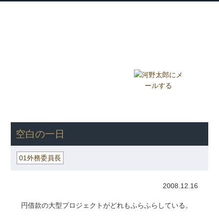
衆議院議員 河野太郎公式サイト
【Kono Taro Official Website】
ホーム
プロフィール
主な実績
Home
Profile
Track Record
ブログ
国政報告紙
Blog
Report
HOME
»
ごまめの歯ぎしり
»
01外務委員長
» 空白の一日
空白の一日
01外務委員長
2008.12.16
円借款の大型プロジェクトがどれもふらふらしている。