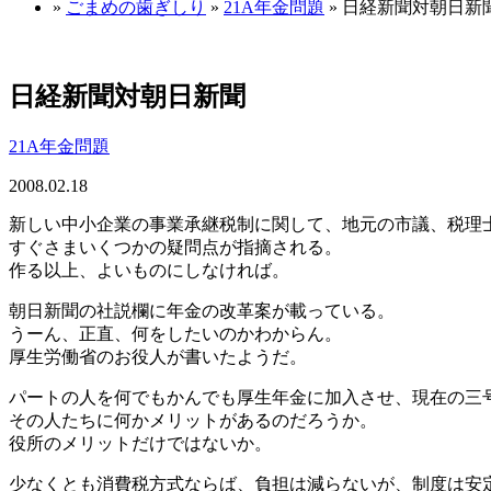
»
ごまめの歯ぎしり
»
21A年金問題
» 日経新聞対朝日新
日経新聞対朝日新聞
21A年金問題
2008.02.18
新しい中小企業の事業承継税制に関して、地元の市議、税理
すぐさまいくつかの疑問点が指摘される。
作る以上、よいものにしなければ。
朝日新聞の社説欄に年金の改革案が載っている。
うーん、正直、何をしたいのかわからん。
厚生労働省のお役人が書いたようだ。
パートの人を何でもかんでも厚生年金に加入させ、現在の三
その人たちに何かメリットがあるのだろうか。
役所のメリットだけではないか。
少なくとも消費税方式ならば、負担は減らないが、制度は安