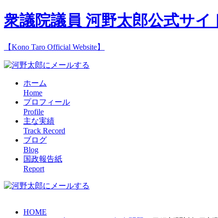
衆議院議員 河野太郎公式サイ
【Kono Taro Official Website】
ホーム
Home
プロフィール
Profile
主な実績
Track Record
ブログ
Blog
国政報告紙
Report
HOME