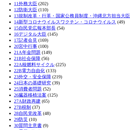
11外務大臣
(202)
12防衛大臣
(110)
13規制改革・行革・国家公務員制度・沖縄北方担当大臣
14新型コロナウイルスワクチン・コロナウイルス
(49)
15自民党広報本部長
(54)
16デジタル大臣
(145)
17記者会見
(169)
20宮中行事
(100)
21A年金問題
(149)
21B社会保障
(56)
22A核燃料サイクル
(225)
22B電力自由化
(133)
23外交・安全保障
(219)
24日本の基礎研究
(39)
25消費者問題
(52)
26臓器移植法案
(125)
27A財政再建
(65)
27B税制
(37)
28自民党改革
(48)
29防災
(10)
30質問主意書
(9)