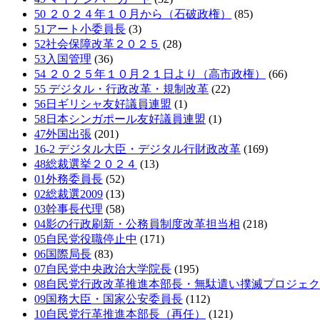
50 ２０２４年１０月から（石破政権）
(85)
51アート小委員長
(3)
52社会保障改革２０２５
(28)
53入国管理
(36)
54 ２０２５年１０月２１日より（高市政権）
(66)
55 デジタル・行政改革・規制改革
(22)
56日ギリシャ友好議員連盟
(1)
58日本シンガポール友好議員連盟
(1)
47外国出張
(201)
16-2 デジタル大臣・デジタル行財政改革
(169)
48総裁選挙２０２４
(13)
01外務委員長
(52)
02総裁選2009
(13)
03幹事長代理
(58)
04影の行政刷新・公務員制度改革担当相
(218)
05自民党役職停止中
(171)
06国際局長
(83)
07自民党中央政治大学院長
(195)
08自民党行政改革推進本部長・無駄遣い撲滅プロジェ
09国務大臣・国家公安委員長
(112)
10自民党行革推進本部長（再任）
(121)