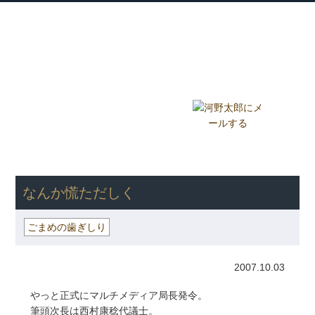
衆議院議員 河野太郎公式サイト
【Kono Taro Official Website】
ホーム
プロフィール
主な実績
Home
Profile
Track Record
ブログ
国政報告紙
Blog
Report
HOME
»
ごまめの歯ぎしり
» なんか慌ただしく
なんか慌ただしく
ごまめの歯ぎしり
2007.10.03
やっと正式にマルチメディア局長発令。
筆頭次長は西村康稔代議士。