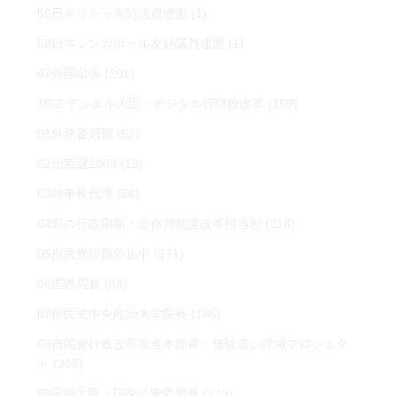
56日ギリシャ友好議員連盟
(1)
58日本シンガポール友好議員連盟
(1)
47外国出張
(201)
16-2 デジタル大臣・デジタル行財政改革
(169)
01外務委員長
(52)
02総裁選2009
(13)
03幹事長代理
(58)
04影の行政刷新・公務員制度改革担当相
(218)
05自民党役職停止中
(171)
06国際局長
(83)
07自民党中央政治大学院長
(195)
08自民党行政改革推進本部長・無駄遣い撲滅プロジェク
ト
(305)
09国務大臣・国家公安委員長
(112)