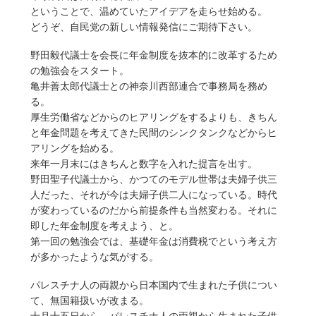
ということで、温めていたアイデアを走らせ始める。
どうぞ、自民党の新しい情報発信にご期待下さい。
野田毅代議士を会長に年金制度を抜本的に改革するため
の勉強会をスタート。
亀井善太郎代議士との神奈川西部連合で事務局を務め
る。
厚生労働省などからのヒアリングをするよりも、きちん
と年金問題を考えてきた民間のシンクタンクなどからヒ
アリングを始める。
来年一月末にはきちんと数字を入れた提言を出す。
野田聖子代議士から、かつてのモデル世帯は夫婦子供三
人だった、それが今は夫婦子供二人になっている。時代
が変わっているのだから前提条件も当然変わる。それに
即した年金制度を考えよう、と。
第一回の勉強会では、基礎年金は消費税でという考え方
が多かったような気がする。
パレスチナ人の両親から日本国内で生まれた子供につい
て、無国籍扱いが改まる。