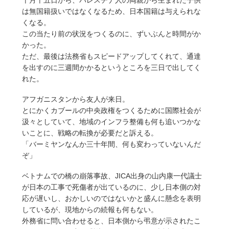
十月十五日から、パレスチナ人の両親から生まれた子供
は無国籍扱いではなくなるため、日本国籍は与えられな
くなる。
この当たり前の状況をつくるのに、ずいぶんと時間がか
かった。
ただ、最後は法務省もスピードアップしてくれて、通達
を出すのに三週間かかるというところを三日で出してく
れた。
アフガニスタンから友人が来日。
とにかくカブールの中央政権をつくるために国際社会が
汲々としていて、地域のインフラ整備も何も追いつかな
いことに、戦略の転換が必要だと訴える。
「バーミヤンなんか三十年間、何も変わっていないんだ
ぞ」
ベトナムでの橋の崩落事故、JICA出身の山内康一代議士
が日本の工事で死傷者が出ているのに、少し日本側の対
応が遅いし、おかしいのではないかと盛んに懸念を表明
しているが、現地からの続報も何もない。
外務省に問い合わせると、日本側から弔意が示されたこ