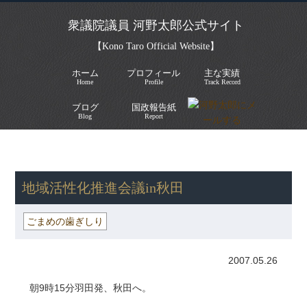
衆議院議員 河野太郎公式サイト
【Kono Taro Official Website】
ホーム
プロフィール
主な実績
Home
Profile
Track Record
ブログ
国政報告紙
Blog
Report
HOME
»
ごまめの歯ぎしり
» 地域活性化推進会議in秋田
地域活性化推進会議in秋田
ごまめの歯ぎしり
2007.05.26
朝9時15分羽田発、秋田へ。