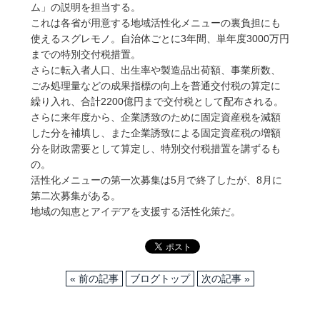
ム」の説明を担当する。
これは各省が用意する地域活性化メニューの裏負担にも
使えるスグレモノ。自治体ごとに3年間、単年度3000万円
までの特別交付税措置。
さらに転入者人口、出生率や製造品出荷額、事業所数、
ごみ処理量などの成果指標の向上を普通交付税の算定に
繰り入れ、合計2200億円まで交付税として配布される。
さらに来年度から、企業誘致のために固定資産税を減額
した分を補填し、また企業誘致による固定資産税の増額
分を財政需要として算定し、特別交付税措置を講ずるも
の。
活性化メニューの第一次募集は5月で終了したが、8月に
第二次募集がある。
地域の知恵とアイデアを支援する活性化策だ。
« 前の記事
ブログトップ
次の記事 »