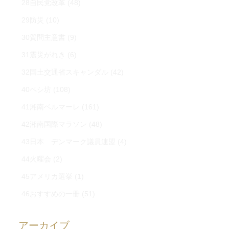
28自民党改革
(48)
29防災
(10)
30質問主意書
(9)
31震災がれき
(6)
32国土交通省スキャンダル
(42)
40ペシ坊
(108)
41湘南ベルマーレ
(161)
42湘南国際マラソン
(48)
43日本 デンマーク議員連盟
(4)
44火曜会
(2)
45アメリカ選挙
(1)
46おすすめの一冊
(51)
アーカイブ