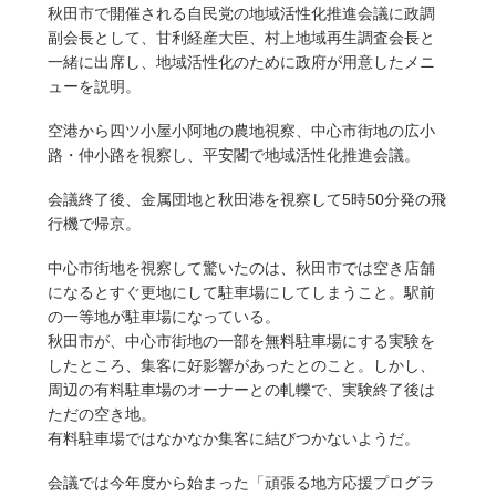
秋田市で開催される自民党の地域活性化推進会議に政調
副会長として、甘利経産大臣、村上地域再生調査会長と
一緒に出席し、地域活性化のために政府が用意したメニ
ューを説明。
空港から四ツ小屋小阿地の農地視察、中心市街地の広小
路・仲小路を視察し、平安閣で地域活性化推進会議。
会議終了後、金属団地と秋田港を視察して5時50分発の飛
行機で帰京。
中心市街地を視察して驚いたのは、秋田市では空き店舗
になるとすぐ更地にして駐車場にしてしまうこと。駅前
の一等地が駐車場になっている。
秋田市が、中心市街地の一部を無料駐車場にする実験を
したところ、集客に好影響があったとのこと。しかし、
周辺の有料駐車場のオーナーとの軋轢で、実験終了後は
ただの空き地。
有料駐車場ではなかなか集客に結びつかないようだ。
会議では今年度から始まった「頑張る地方応援プログラ