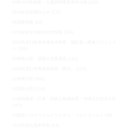
04影の行政刷新・公務員制度改革担当相
(218)
05自民党役職停止中
(171)
06国際局長
(83)
07自民党中央政治大学院長
(195)
08自民党行政改革推進本部長・無駄遣い撲滅プロジェク
ト
(305)
09国務大臣・国家公安委員長
(112)
10自民党行革推進本部長（再任）
(121)
11外務大臣
(202)
12防衛大臣
(110)
13規制改革・行革・国家公務員制度・沖縄北方担当大臣
(107)
14新型コロナウイルスワクチン・コロナウイルス
(49)
15自民党広報本部長
(54)